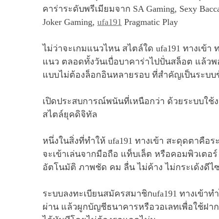
คาร่าระดับพรีเมียมจาก SA Gaming, Sexy Bacca
Joker Gaming,
ufa191
Pragmatic Play
ไม่ว่าจะเกมแนวไหน สไตล์ใด ufa191 ทางเข้า
แนว ตลอดทั้งวันเบื่อบาคาร่าไปปั่นสล็อต แล้
แบบไม่ต้องล็อกอินหลายรอบ ที่สำคัญเป็นระบบข
เปิดประสบการณ์พนันที่เหนือกว่า ด้วยระบบใช้งา
สไตล์ยุคดิจิทัล
หนึ่งในสิ่งที่ทำให้ ufa191 ทางเข้า สะดุดตาคือ
จะเข้าเล่นจากมือถือ แท็บเล็ต หรือคอมพิวเตอร์ 
อัตโนมัติ ภาพชัด คม ลื่น ไม่ค้าง ไม่กระเด้งดีไ
ระบบลงทะเบียนสมัครสมาชิกufa191 ทางเข้าทำได
ผ่าน แล้วผูกบัญชีธนาคารหรือวอเลทเพื่อใช้ฝาก