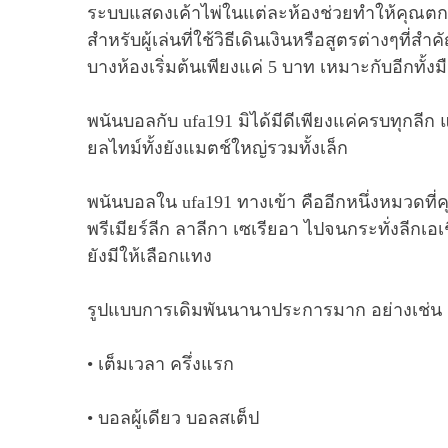
ระบบแสดงเค้าไพ่ในแต่ละห้องช่วยทำให้คุณตกลงใ
สำหรับผู้เล่นที่ใช้วิธีเดินเงินหรือสูตรต่างๆที่
บางห้องเริ่มต้นเพียงแค่ 5 บาท เหมาะกับอีกทั้
พนันบอลกับ ufa191 มิได้มีดีเพียงแค่ครบทุกลี
ยลไทม์ทั้งยังแมตช์ใหญ่รวมทั้งเล็ก
พนันบอลใน ufa191 ทางเข้า คืออีกหนึ่งหมวดที่
พรีเมียร์ลีก ลาลีกา เซเรียอา ไปจนกระทั่งลีกเ
ยังมีให้เลือกแทง
รูปแบบการเดิมพันนานาประการมาก อย่างเช่น
• เต็มเวลา ครึ่งแรก
• บอลผู้เดียว บอลสเต็ป