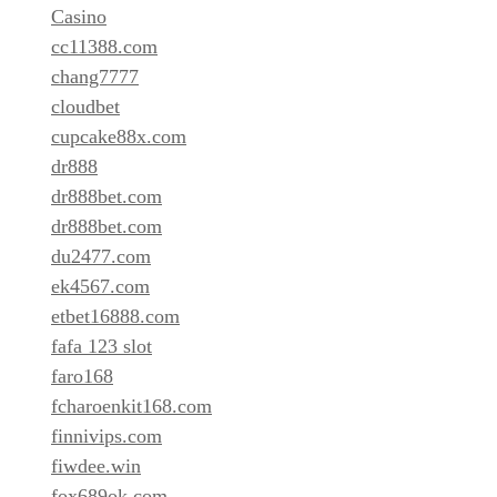
Casino
cc11388.com
chang7777
cloudbet
cupcake88x.com
dr888
dr888bet.com
dr888bet.com
du2477.com
ek4567.com
etbet16888.com
fafa 123 slot
faro168
fcharoenkit168.com
finnivips.com
fiwdee.win
fox689ok.com