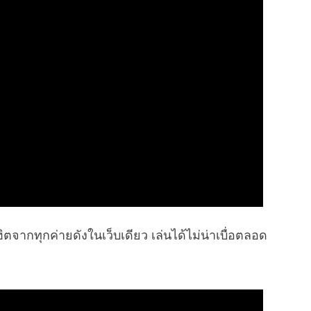
จากทุกค่ายดังในเว็บเดียว เล่นได้ไม่น่าเบื่อตลอด