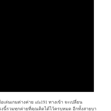
เล่นเกมต่างค่าย ufa191 ทางเข้า จะเปลี่ยน
งนี้รวมทุกค่ายที่คุณคิดได้ไว้ครบหมด อีกทั้งสายบา