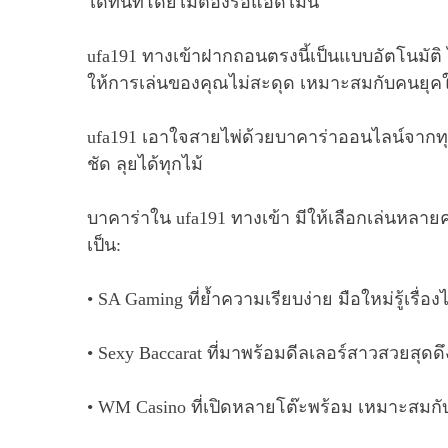
ได้ทันทีโดยไม่ต้องรอแอดไม่น
ufa191 ทางเข้าฝากถอนตรงนี้เป็นแบบอัตโนมัติ ไม
ให้การเล่นของคุณไม่สะดุด เหมาะสมกับคนยุค
ufa191 เอาใจสายไพ่ด้วยบาคาร่าออนไลน์จากทุกค
ชัด ลุยได้ทุกไม้
บาคาร่าใน ufa191 ทางเข้า มีให้เลือกเล่นหลายค่
เป็น:
• SA Gaming ที่ย้ำความเรียบง่าย มือใหม่รู้เรื่อง
• Sexy Baccarat ที่มาพร้อมดีลเลอร์สาวสวยสุด
• WM Casino ที่เปิดหลายโต๊ะพร้อม เหมาะสมก