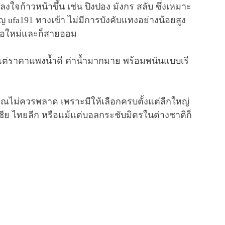
จก้าวหน้าขึ้น เช่น ปิงปอง มังกร สลับ ซึ่งเหมาะ
สำคัญ ufa191 ทางเข้า ไม่มีการบังคับแทงอย่างน้อยสูง
งมือใหม่และก็สายออม
ก แต่ราคาแพงน้ำดี ค่าน้ำมากมาย พร้อมพนันแบบเรี
คุณไม่ควรพลาด เพราะมีให้เลือกครบตั้งแต่ลีกใหญ่
อเชีย ไทยลีก หรือแม้แต่บอลกระชับมิตรในต่างชาติก็