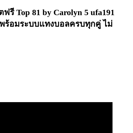
ฟรี Top 81 by Carolyn 5 ufa191
พร้อมระบบแทงบอลครบทุกคู่ ไม่