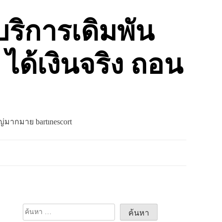
บริการเดิมพัน
ได้เงินจริง ถอน
ญ่มากมาย bartınescort
ค้นหา