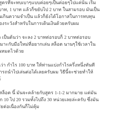
ีกสูตรที่จะทบเบาๆแบบค่อยๆเป็นค่อยๆไปแค่นั้น เริ่ม
 บาท, 1 บาท แล้วก็ขยับไป 2 บาท ในสามรอบ มันเป็น
ากจนเกินความจำเป็น แล้วก็ยังได้โอกาสในการทบทุน
 ก็ต้องระวังสำหรับในการเดินเงินด้วยครับผม
ตา เป็นต้นว่า จะลง 2 บาทต่อรอบก็ 2 บาทต่อรอบ
หมาะกับมือใหม่ที่อยากเล่น สล็อต นานๆใช้เวลาใน
ทุนหมดไวด้วย
้นว่า กำไร 100 บาท ให้ท่านแบ่งกำไรครึ่งหนึ่งทันที
รถนำไปเล่นต่อได้เลยครับผม วิธีนี้จะช่วยทำให้
้
ล็อต นี้ มันจะคล้ายกับสูตร 1-1-2 มากมาย แต่มัน
10 ไป 20 รวมทั้งไปถึง 30 หน่วยเลยล่ะครับ ซึ่งมัน
่อเนื่องกันก็ไม่คุ้ม