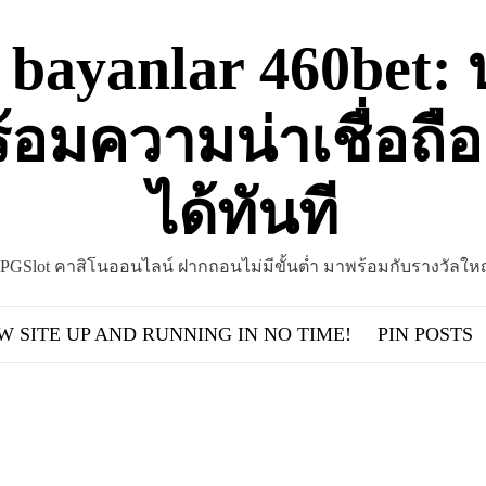
t bayanlar 460bet: 
้อมความน่าเชื่อถือ 
ได้ทันที
xyz PGSlot คาสิโนออนไลน์ ฝากถอนไม่มีขั้นต่ำ มาพร้อมกับรางวัลให
W SITE UP AND RUNNING IN NO TIME!
PIN POSTS