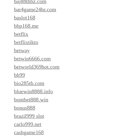
baj88thbz.com
bar4game24hr.com
baslot168
bbp168.me
betflix
betflixtikto
betway
betwin6666.com
betworld369hot.com
bh99
bio285th.com
bluewin8888.info
bombet888.win
bonus888
brazil999 slot
carlo999.net
cashgame168