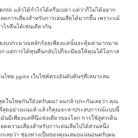
่นแตก66 แล้วได้กำไรได้หรือเปล่า แต่ว่าก็ไม่ได้อยาก
ยลดการเสี่ยงสำหรับการเล่นเสียได้มากขึ้น เพราะแม้
ำไรคืนได้เช่นเดียวกัน
้วยงบประมาณหลักร้อยเพียงแค่นั้นจะคุ้มค่ามากมาย
าก แต่การได้ทุนคืนกลับไปก็จะมีผลให้คุณได้โอกาส
ุดในไทย pgslot เว็บไซต์ตรงอันดับต้นๆที่เหมาะสม
ี่สุดในไทยกันรึยังครับผม? ผมกล้าประกันเลยว่า คุณ
ีที่สุดอย่างแน่แท้ แล้วก็คุณจะหาประสบการณ์แบบนี้
ามันมีเพียงแค่ที่นี่แห่งเดียวของโลก การใช้สูตรเดิน
ดความเสี่ยงสำหรับการเล่นเสียไปได้ส่วนหนึ่ง
็ บอกเลยว่า ช่องทางเป็นของคุณเสมอแน่นอนครับผม