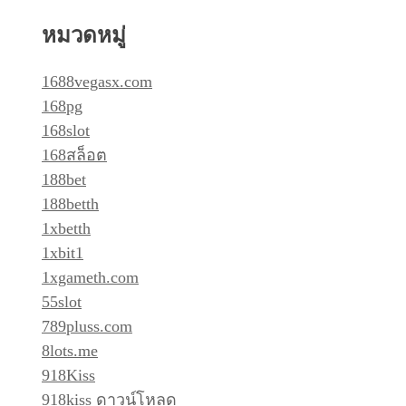
สำหรับ:
หมวดหมู่
1688vegasx.com
168pg
168slot
168สล็อต
188bet
188betth
1xbetth
1xbit1
1xgameth.com
55slot
789pluss.com
8lots.me
918Kiss
918kiss ดาวน์โหลด