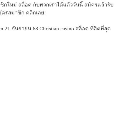
ิกใหม่ สล็อต กับพวกเราได้แล้ววันนี้ สมัครแล้วรับ
มัครสมาชิก คลิกเลย!
om 21 กันยายน 68 Christian casino สล็อต ที่ฮิตที่สุด