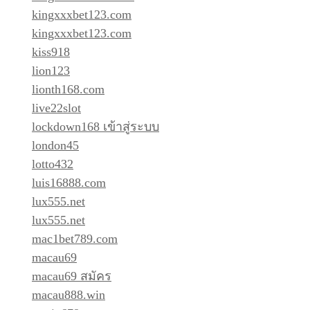
kingxxxbet123.com
kingxxxbet123.com
kiss918
lion123
lionth168.com
live22slot
lockdown168 เข้าสู่ระบบ
london45
lotto432
luis16888.com
lux555.net
lux555.net
mac1bet789.com
macau69
macau69 สมัคร
macau888.win