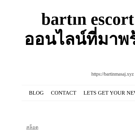
Skip
to
bartın escor
content
ออนไลน์ที่มาพร
https://bartinmasaj.
BLOG
CONTACT
LETS GET YOUR NE
สล็อต