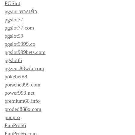
PGSlot
pgslot ทางเข้า
pgslot77
pgslot77.com
pgslot99
pgslot9999.co
pgslot999bets.com
pgslotth
pgzeus88win.com
pokebet88
porsche999.com
power999.net
premium66.info
proded888x.com
punpro
PunPro66
PunPro66.com