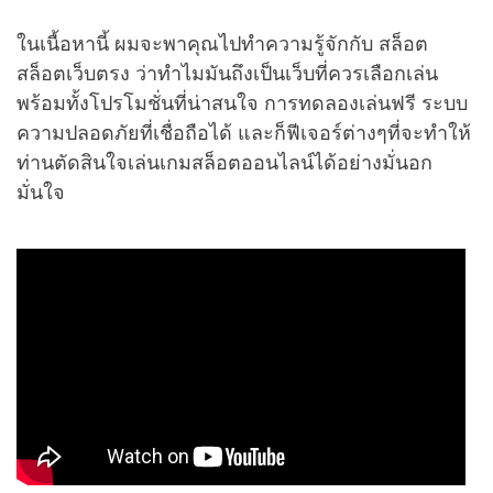
ในเนื้อหานี้ ผมจะพาคุณไปทำความรู้จักกับ สล็อต
สล็อตเว็บตรง ว่าทำไมมันถึงเป็นเว็บที่ควรเลือกเล่น
พร้อมทั้งโปรโมชั่นที่น่าสนใจ การทดลองเล่นฟรี ระบบ
ความปลอดภัยที่เชื่อถือได้ และก็ฟีเจอร์ต่างๆที่จะทำให้
ท่านตัดสินใจเล่นเกมสล็อตออนไลน์ได้อย่างมั่นอก
มั่นใจ