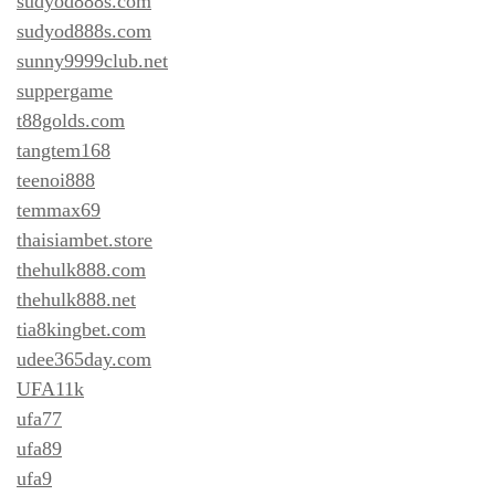
sudyod888s.com
sudyod888s.com
sunny9999club.net
suppergame
t88golds.com
tangtem168
teenoi888
temmax69
thaisiambet.store
thehulk888.com
thehulk888.net
tia8kingbet.com
udee365day.com
UFA11k
ufa77
ufa89
ufa9