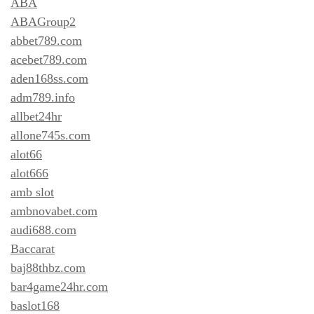
ABA
ABAGroup2
abbet789.com
acebet789.com
aden168ss.com
adm789.info
allbet24hr
allone745s.com
alot66
alot666
amb slot
ambnovabet.com
audi688.com
Baccarat
baj88thbz.com
bar4game24hr.com
baslot168