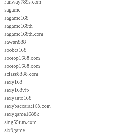
runway789s.com
sagame
sagame168
sagame168th
sagame168th.com
sawan888
sbobet168
sbotop1688.com
sbotop1688.com
sclass8888.com
sexy168
sexy168vip
sexyauto168
sexybaccarat168.com
sexygame1688k
sing55fun.com
six9game