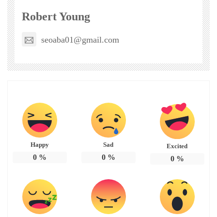
Robert Young
seoaba01@gmail.com
Happy
Sad
Excited
0
%
0
%
0
%