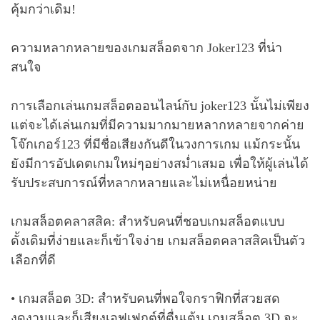
คุ้มกว่าเดิม!
ความหลากหลายของเกมสล็อตจาก Joker123 ที่น่า
สนใจ
การเลือกเล่นเกมสล็อตออนไลน์กับ joker123 นั้นไม่เพียง
แต่จะได้เล่นเกมที่มีความมากมายหลากหลายจากค่าย
โจ๊กเกอร์123 ที่มีชื่อเสียงกันดีในวงการเกม แม้กระนั้น
ยังมีการอัปเดตเกมใหม่ๆอย่างสม่ำเสมอ เพื่อให้ผู้เล่นได้
รับประสบการณ์ที่หลากหลายและไม่เหนื่อยหน่าย
เกมสล็อตคลาสสิค: สำหรับคนที่ชอบเกมสล็อตแบบ
ดั้งเดิมที่ง่ายและก็เข้าใจง่าย เกมสล็อตคลาสสิคเป็นตัว
เลือกที่ดี
• เกมสล็อต 3D: สำหรับคนที่พอใจกราฟิกที่สวยสด
งดงามและก็เสียงเอฟเฟกต์ที่ตื่นเต้น เกมสล็อต 3D จะ