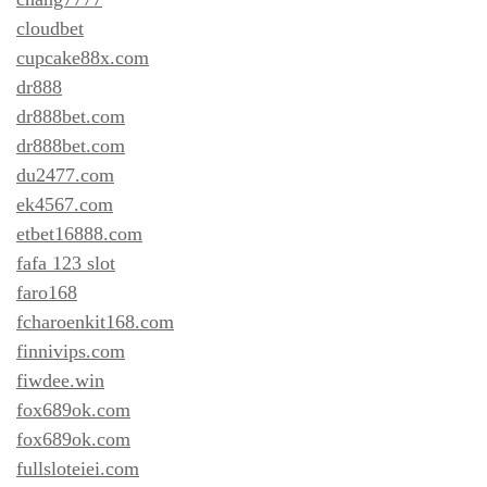
cloudbet
cupcake88x.com
dr888
dr888bet.com
dr888bet.com
du2477.com
ek4567.com
etbet16888.com
fafa 123 slot
faro168
fcharoenkit168.com
finnivips.com
fiwdee.win
fox689ok.com
fox689ok.com
fullsloteiei.com