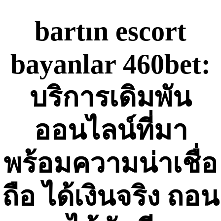
Skip
to
bartın escort
content
bayanlar 460bet:
บริการเดิมพัน
ออนไลน์ที่มา
พร้อมความน่าเชื่อ
ถือ ได้เงินจริง ถอน