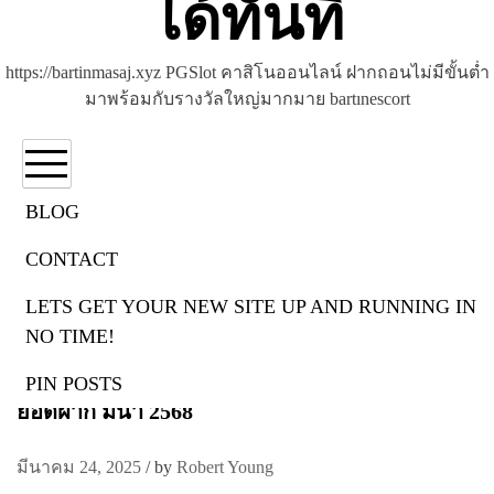
ได้ทันที
https://bartinmasaj.xyz PGSlot คาสิโนออนไลน์ ฝากถอนไม่มีขั้นต่ำ
มาพร้อมกับรางวัลใหญ่มากมาย bartınescort
BLOG
CONTACT
โจ๊กเกอร์123
LETS GET YOUR NEW SITE UP AND RUNNING IN
พนันออนไลน์ เว็บแม่ โจ๊กเกอร์123 ใหม่ล่าสุด Top
NO TIME!
71 by Victoria โจ๊กเกอร์123 joker123ths.shop 14
สล็อตโจ๊กเกอร์ websiteแตกง่าย โบนัสจัดเต็ม ทุก
PIN POSTS
ยอดฝาก มีนา 2568
มีนาคม 24, 2025
/
by
Robert Young