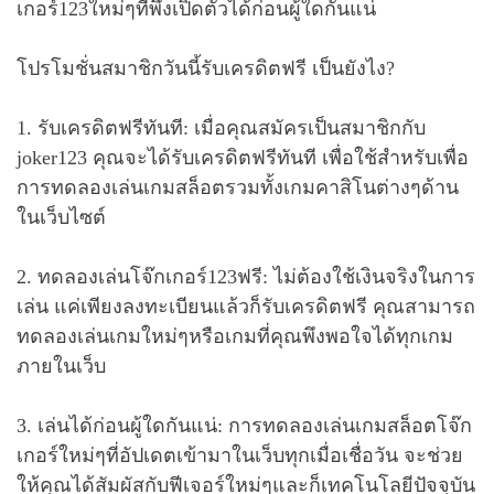
เกอร์123ใหม่ๆที่พึ่งเปิดตัวได้ก่อนผู้ใดกันแน่
โปรโมชั่นสมาชิกวันนี้รับเครดิตฟรี เป็นยังไง?
1. รับเครดิตฟรีทันที: เมื่อคุณสมัครเป็นสมาชิกกับ
joker123 คุณจะได้รับเครดิตฟรีทันที เพื่อใช้สำหรับเพื่อ
การทดลองเล่นเกมสล็อตรวมทั้งเกมคาสิโนต่างๆด้าน
ในเว็บไซต์
2. ทดลองเล่นโจ๊กเกอร์123ฟรี: ไม่ต้องใช้เงินจริงในการ
เล่น แค่เพียงลงทะเบียนแล้วก็รับเครดิตฟรี คุณสามารถ
ทดลองเล่นเกมใหม่ๆหรือเกมที่คุณพึงพอใจได้ทุกเกม
ภายในเว็บ
3. เล่นได้ก่อนผู้ใดกันแน่: การทดลองเล่นเกมสล็อตโจ๊ก
เกอร์ใหม่ๆที่อัปเดตเข้ามาในเว็บทุกเมื่อเชื่อวัน จะช่วย
ให้คุณได้สัมผัสกับฟีเจอร์ใหม่ๆและก็เทคโนโลยีปัจจุบัน