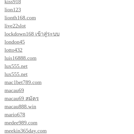
kiss918
lion123
lionth168.com
live22slot
lockdown168 เข้าสู่ระบบ
london45
lotto432
luis16888.com
lux555.net
lux555.net
mac1bet789.com
macau69
macau69 สมัคร
macau888.win
mario678
medee989.com
meekin365day.com