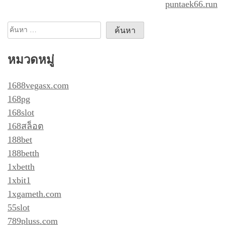
puntaek66.run
เ
รื่
ค้นหา
อ
สำหรับ:
ง
หมวดหมู่
1688vegasx.com
168pg
168slot
168สล็อต
188bet
188betth
1xbetth
1xbit1
1xgameth.com
55slot
789pluss.com