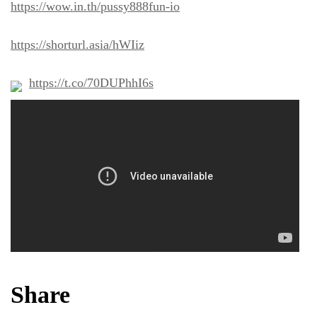
https://wow.in.th/pussy888fun-io
https://shorturl.asia/hWIiz
https://t.co/70DUPhhI6s
Share