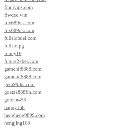
finnivips.com
fiwdee.win
fox689ok.com
fox689ok.com
fullsloteiei.com
fullslotpg
funny18
future24bet.com
gamehit8888.com
gamehit8888.com
gem99ths.com
goatza888fin.com
golden456
happy168
hengheng9899.com
hengjing168