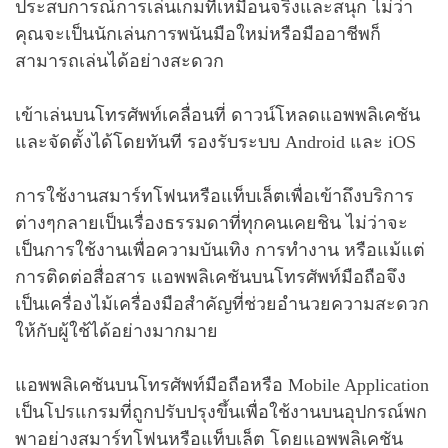
ประสบการณ์การเล่นเกมที่เหมือนจริงและสนุก ไม่ว่า
คุณจะเป็นนักเล่นการพนันมือใหม่หรือมืออาชีพก็
สามารถเล่นได้อย่างสะดวก
เข้าเล่นบนโทรศัพท์เคลื่อนที่ ดาวน์โหลดแอพพลิเคชัน
และจัดตั้งได้โดยทันที รองรับระบบ Android และ iOS
การใช้งานสมาร์ทโฟนหรือแท็บเล็ตเพื่อเข้าถึงบริการ
ต่างๆกลายเป็นเรื่องธรรมดาที่ทุกคนเคยชิน ไม่ว่าจะ
เป็นการใช้งานเพื่อความบันเทิง การทำงาน หรือแม้แต่
การติดต่อสื่อสาร แอพพลิเคชันบนโทรศัพท์มือถือจึง
เป็นเครื่องไม้เครื่องมือสำคัญที่ช่วยอำนวยความสะดวก
ให้กับผู้ใช้ได้อย่างมากมาย
แอพพลิเคชันบนโทรศัพท์มือถือหรือ Mobile Application
เป็นโปรแกรมที่ถูกปรับปรุงขึ้นเพื่อใช้งานบนอุปกรณ์พก
พาอย่างสมาร์ทโฟนหรือแท็บเล็ต โดยแอพพลิเคชัน