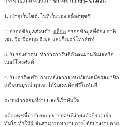
กรรมวิธีสมัครเป็นสมาชิกใหม่ กล้วยๆ4 ขั้นตอน
1. เข้าสู่เว็บไซต์: ไปที่เว็บของ สล็อตพุซซี่
2. กรอกข้อมูลส่วนตัว:
สล็อต
กรอกข้อมูลที่ต้อง อาทิ
เช่น ชื่อ ชื่อสกุล อีเมล และก็เบอร์โทรศัพท์
3. รับรองตัวตน: ทำการการันตีตัวตนผ่านอีเมลหรือ
เบอร์โทรศัพท์
4. รับเครดิตฟรี: ภายหลังจากลงทะเบียนสมัครสมาชิก
เสร็จสมบูรณ์ คุณจะได้รับเครดิตฟรีในทันที
ระบบฝากถอนที่ง่ายและก็เร็วทันใจ
สล็อตพุซซี่มากับระบบฝากถอนที่ง่ายแล้วก็รวดเร็ว
ทันใจ ทำให้ผู้เล่นสามารถทำรายการได้อย่างง่ายดาย