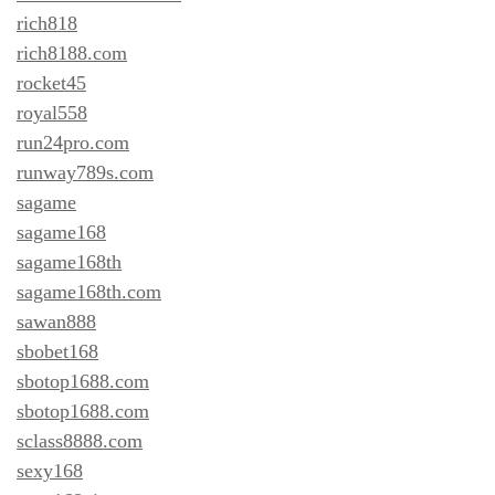
rich818
rich8188.com
rocket45
royal558
run24pro.com
runway789s.com
sagame
sagame168
sagame168th
sagame168th.com
sawan888
sbobet168
sbotop1688.com
sbotop1688.com
sclass8888.com
sexy168