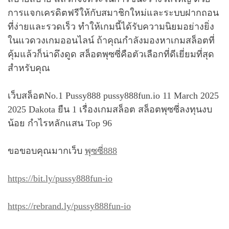
การแจกเครดิตฟรีให้กับสมาชิกใหม่และระบบฝากถอน
ที่ง่ายและรวดเร็ว ทำให้เกมนี้ได้รับความนิยมอย่างยิ่ง
ในแวดวงเกมออนไลน์ ถ้าคุณกำลังมองหาเกมสล็อตที่
คุ้มแล้วก็น่าดึงดูด สล็อตพุซซี่คือตัวเลือกที่ดีเยี่ยมที่สุด
สำหรับคุณ
เว็บสล็อตNo.1 Pussy888 pussy888fun.io 11 March 2025
2025 Dakota ยืน 1 เรื่องเกมสล็อต สล็อตพุซซี่ลงทุนงบ
น้อย กำไรหลักแสน Top 96
ขอขอบคุณมากเว็บ
พุซซี่888
https://bit.ly/pussy888fun-io
https://rebrand.ly/pussy888fun-io