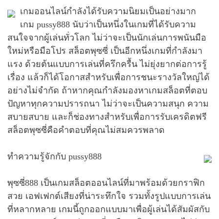
เกมออนไลน์กำลังได้รับความนิยมเป็นอย่างมาก
เกม pussy888 นับว่าเป็นหนึ่งในเกมที่ได้รับความ
สนใจจากผู้เล่นทั่วโลก ไม่ว่าจะเป็นนักเล่นการพนันมือ
ใหม่หรือมือโปร สล็อตพุซซี่ เป็นอีกหนึ่งเกมที่กำลังมา
แรง ด้วยต้นแบบการเล่นที่ครึกครื้น ไม่ยุ่งยากต่อการรู้
เรื่อง แล้วก็ได้โอกาสสำหรับเพื่อการชนะรางวัลใหญ่ได้
อย่างไม่จำกัด ถ้าหากคุณกำลังมองหาเกมสล็อตที่ตอบ
ปัญหาทุกความปรารถนา ไม่ว่าจะเป็นความสนุก ความ
สบายสบาย และก็ช่องทางสำหรับเพื่อการรับเครดิตฟรี
สล็อตพุซซี่คือคำตอบที่คุณไม่สมควรพลาด
ทำความรู้จักกับ pussy888
พุซซี่888 เป็นเกมสล็อตออนไลน์ที่มาพร้อมด้วยกราฟิก
สวย เอฟเฟกต์เสียงที่น่าระทึกใจ รวมทั้งรูปแบบการเล่น
ที่หลากหลาย เกมนี้ถูกออกแบบมาเพื่อผู้เล่นได้สัมผัสกับ