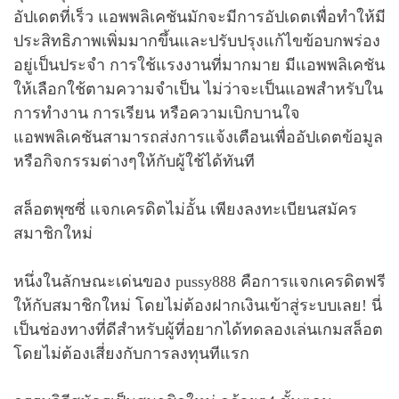
อัปเดตที่เร็ว แอพพลิเคชันมักจะมีการอัปเดตเพื่อทำให้มี
ประสิทธิภาพเพิ่มมากขึ้นและปรับปรุงแก้ไขข้อบกพร่อง
อยู่เป็นประจำ การใช้แรงงานที่มากมาย มีแอพพลิเคชัน
ให้เลือกใช้ตามความจำเป็น ไม่ว่าจะเป็นแอพสำหรับใน
การทำงาน การเรียน หรือความเบิกบานใจ
แอพพลิเคชันสามารถส่งการแจ้งเตือนเพื่ออัปเดตข้อมูล
หรือกิจกรรมต่างๆให้กับผู้ใช้ได้ทันที
สล็อตพุซซี่ แจกเครดิตไม่อั้น เพียงลงทะเบียนสมัคร
สมาชิกใหม่
หนึ่งในลักษณะเด่นของ pussy888 คือการแจกเครดิตฟรี
ให้กับสมาชิกใหม่ โดยไม่ต้องฝากเงินเข้าสู่ระบบเลย! นี่
เป็นช่องทางที่ดีสำหรับผู้ที่อยากได้ทดลองเล่นเกมสล็อต
โดยไม่ต้องเสี่ยงกับการลงทุนทีแรก