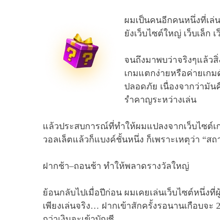
ผมเป็นคนอีกคนหนึ่งที่เล่
ยังเว็บไซต์ใหญ่ เว็บเล็ก
จนถึงมาพบว่าจริงๆแล้วสิ่ง
เกมแตกง่ายหรือค่ายเกมดั
ปลอดภัย เนื่องจากว่ามันค
รำคาญระหว่างเล่น
แล้วประสบการณ์ที่ทำให้ผมแปลงจากเว็บไซต์เก่
วอลเล็ตแล้วก็แบงค์ชั้นหนึ่ง ก็เพราะเหตุว่า “สถ
ฝากช้า–ถอนช้า ทำให้พลาดรางวัลใหญ่
ย้อนกลับไปเมื่อปีก่อน ผมเคยเล่นเว็บไซต์หนึ่งท
เพียงเล่นจริง… ฝากเข้าสักครั้งรอนานเกือบจะ
กว่าเงินจะเข้าบัญชี