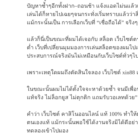
ปัญหาซ้ำๆอีกทั้งฝาก–ถอนช้า แจ้งแอดไม่นแล้วเ
เล่นได้ก็หายไปเฉยๆจนกระทั่งเริ่มทราบแล้วว่าสิ่ง
แม้กระนั้นเป็น การเลือกเว็บที่ “เชื่อถือได้” จริงๆ
แล้วก็นี่เป็นขณะที่ผมได้เจอกับ สล็อต เว็บไซต์ต
ต่ำ เว็บที่เปลี่ยนมุมมองการเล่นสล็อตของผมไป
ประสบการณ์จริงมันไม่เหมือนกับเว็บไซต์ทั่ว
เพราะเหตุใดผมถึงตัดสินใจลอง เว็บไซต์ xin88 
ในขณะนั้นผมไม่ได้ตั้งใจจะหาด้วยซ้ำ จนมีเพื่อน
แท้จริง ไม่ล็อกยูส ไม่ตุกติก แถมรับวอเลทด้วย”
คำว่า เว็บไซต์ คาสิโนออนไลน์ แท้ 100% ทำให้
ตนเองแท้ แม้กระนั้นพอใช้ได้งานจริงมิได้ดีอย่าง
ทดลองเข้าไปมอง