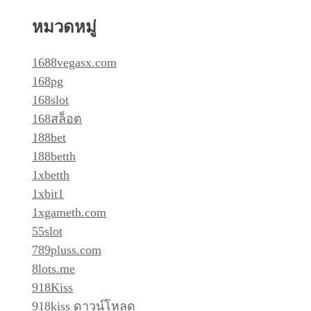
สำหรับ:
หมวดหมู่
1688vegasx.com
168pg
168slot
168สล็อต
188bet
188betth
1xbetth
1xbit1
1xgameth.com
55slot
789pluss.com
8lots.me
918Kiss
918kiss ดาวน์โหลด