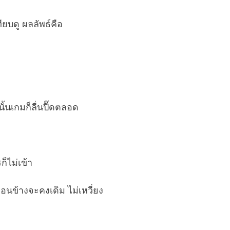
ียบดู ผลลัพธ์คือ
้นเกมก็ลื่นปื๊ดตลอด
็ไม่เข้า
่อนข้างจะคงเดิม ไม่เหวี่ยง