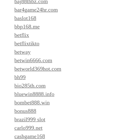
baj88thbz.com
bar4game24hr.com
baslot168
bbp168.me
betflix
betflixtikto
betway
betwin6666.com
betworld369hot.com
bh99
bio285th.com
bluewin8888.info
bombet888.win
bonus888
brazil999 slot
carlo999.net
cashgame168