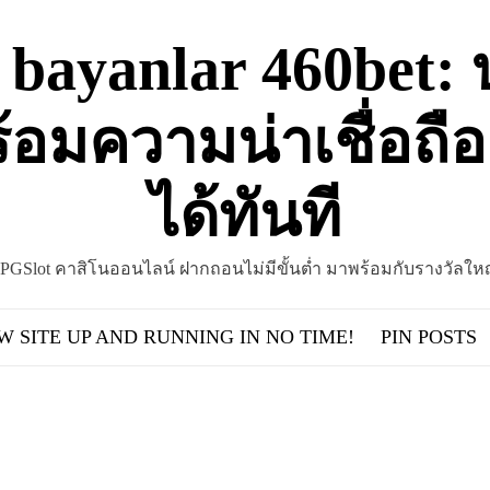
t bayanlar 460bet: 
้อมความน่าเชื่อถือ 
ได้ทันที
xyz PGSlot คาสิโนออนไลน์ ฝากถอนไม่มีขั้นต่ำ มาพร้อมกับรางวัลให
W SITE UP AND RUNNING IN NO TIME!
PIN POSTS