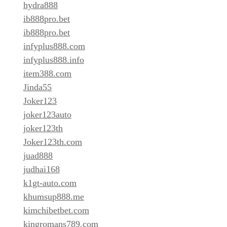
hydra888
ib888pro.bet
ib888pro.bet
infyplus888.com
infyplus888.info
item388.com
Jinda55
Joker123
joker123auto
joker123th
Joker123th.com
juad888
judhai168
k1gt-auto.com
khumsup888.me
kimchibetbet.com
kingromans789.com