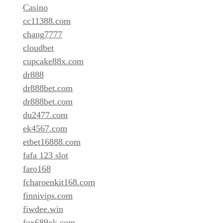
Casino
cc11388.com
chang7777
cloudbet
cupcake88x.com
dr888
dr888bet.com
dr888bet.com
du2477.com
ek4567.com
etbet16888.com
fafa 123 slot
faro168
fcharoenkit168.com
finnivips.com
fiwdee.win
fox689ok.com