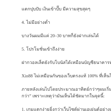
แตกปุบปับ เงินเข้าปั๊บ มีความสุขสุดๆ
4. ไม่มีอย่างต่ำ
บางวันผมมีแค่ 20–30 บาทก็ยังฝากเล่นได้
5. โปรโมชั่นเข้าถึงง่าย
ฝากวอลเล็ตยังรับโบนัสได้เหมือนบัญชีธนาคารท
Xin88 ไม่เหมือนกันของเว็บตรงแท้ 100% ที่เห็นไ
ภายหลังเล่นไปโดยประมาณอาทิตย์กว่าๆผมเริ่มร
กว่า” เพราะเหตุว่ามันเห็นได้ชัดมากในจุดนี้:
1. เกมแตกง่ายยิ่งกว่าเว็บไซต์ผ่านเอเย่นต์อย่าง