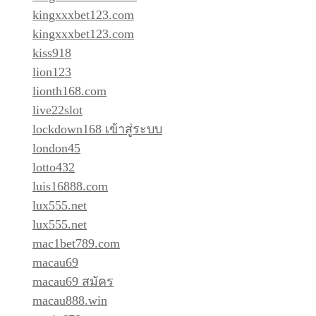
kingxxxbet123.com
kingxxxbet123.com
kiss918
lion123
lionth168.com
live22slot
lockdown168 เข้าสู่ระบบ
london45
lotto432
luis16888.com
lux555.net
lux555.net
mac1bet789.com
macau69
macau69 สมัคร
macau888.win