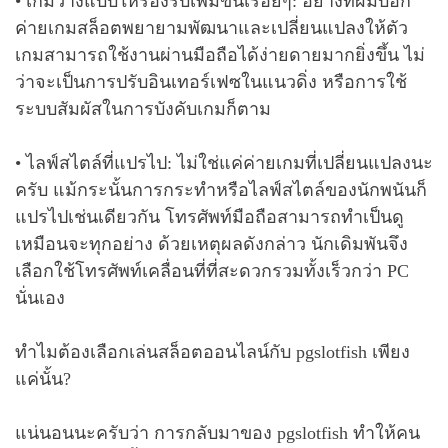
• เกมวางแบบให้รองรับเพิ่มขึ้นเรื่อยๆ: อย่างที่ผมบอก
ค่ายเกมสล็อตพยายามพัฒนาและเปลี่ยนแปลงให้ตัว
เกมสามารถใช้งานผ่านมือถือได้ง่ายดายมากยิ่งขึ้น ไม่
ว่าจะเป็นการปรับอินเทอร์เฟซในแนวดิ่ง หรือการใช้
ระบบสัมผัสในการบังคับเกมก็ตาม
• ไลฟ์สไตล์ที่แปรไป: ไม่ใช่แค่ค่ายเกมที่เปลี่ยนแปลงนะ
ครับ แม้กระนั้นการกระทำหรือไลฟ์สไตล์ของนักพนันก็
แปรไปเช่นเดียวกัน โทรศัพท์มือถือสามารถทำเป็นดู
เหมือนจะทุกอย่าง ด้วยเหตุผลดังกล่าว นักเดิมพันจึง
เลือกใช้โทรศัพท์เคลื่อนที่ที่สะดวกรวมทั้งเร็วกว่า PC
นั่นเอง
ทำไมต้องเลือกเล่นสล็อตออนไลน์กับ pgslotfish เพียง
แค่นั้น?
แน่นอนนะครับว่า การกลับมาของ pgslotfish ทำให้คน