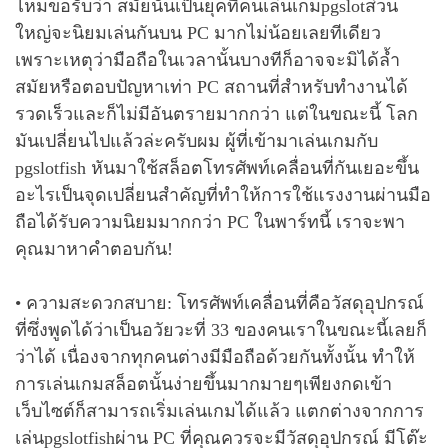
ไหมขอรับว่า สมัยนั้นเป็นยุคที่คนเล่นเกมpgslotส่วน
ใหญ่จะนิยมเล่นกันบน PC มากไม่น้อยเลยทีเดียว
เพราะเหตุว่ามือถือในเวลานั้นบางทีก็อาจจะมิได้ล้ำ
สมัยหรือตอบปัญหาเท่า PC สถานที่สำหรับทำงานได้
รวดเร็วและก็ไม่มีอันตรายมากกว่า แต่ในขณะนี้ โลก
มันเปลี่ยนไปแล้วล่ะครับผม ผู้ที่เข้ามาเล่นเกมกับ
pgslotfish หันมาใช้สล็อตโทรศัพท์เคลื่อนที่กันเยอะขึ้น
อะไรเป็นจุดเปลี่ยนสำคัญที่ทำให้การใช้แรงงานผ่านมือ
ถือได้รับความนิยมมากกว่า PC ในพาร์ทนี้ เราจะพา
คุณมาหาคำตอบกัน!
• ความสะดวกสบาย: โทรศัพท์เคลื่อนที่คือวัสดุอุปกรณ์
ที่ซึ่งพูดได้ว่าเป็นอวัยวะที่ 33 ของคนเราในขณะนี้เลยก็
ว่าได้ เนื่องจากทุกคนต่างมีมือถือด้วยกันทั้งนั้น ทำให้
การเล่นเกมสล็อตนั้นง่ายขึ้นมากมายๆเพียงกดเข้า
เว็บไซต์ก็สามารถเริ่มเล่นเกมได้แล้ว แตกต่างจากการ
เล่นpgslotfishผ่าน PC ที่คุณควรจะมีวัสดุอุปกรณ์ มีโต๊ะ