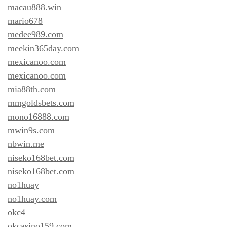
macau888.win
mario678
medee989.com
meekin365day.com
mexicanoo.com
mexicanoo.com
mia88th.com
mmgoldsbets.com
mono16888.com
mwin9s.com
nbwin.me
niseko168bet.com
niseko168bet.com
no1huay
no1huay.com
okc4
okcasino159.com