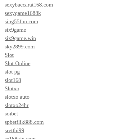
sexybaccarat168.com
sexygame1688k
sing55fun.com
six9game
six9game.win
sky2899.com
Slot
Slot Online
slot pg
slot168
Slotxo
slotxo auto
slotxo24hr
soibet
spbetflik888.com
sretthi99
ss168vip.com