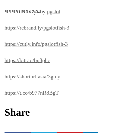
ขอขอบพระคุณby
pgslot
https://rebrand.ly/pgslotfish-3
https://cutly.info/pgslotfish-3
https://bitt.to/bp8phc
https://shorturl.asia/3gtuy
https://t.co/b977nR8BgT
Share