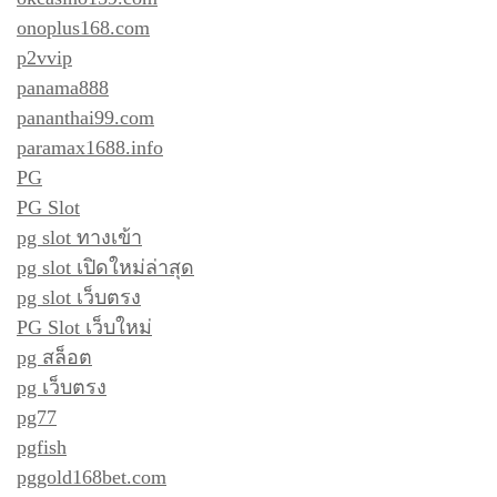
onoplus168.com
p2vvip
panama888
pananthai99.com
paramax1688.info
PG
PG Slot
pg slot ทางเข้า
pg slot เปิดใหม่ล่าสุด
pg slot เว็บตรง
PG Slot เว็บใหม่
pg สล็อต
pg เว็บตรง
pg77
pgfish
pggold168bet.com