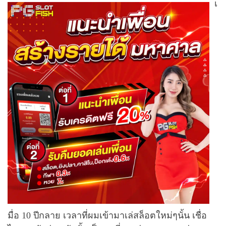
เ
มื่อ 10 ปีกลาย เวลาที่ผมเข้ามาเล่สล็อตใหม่ๆนั้น เชื่อ