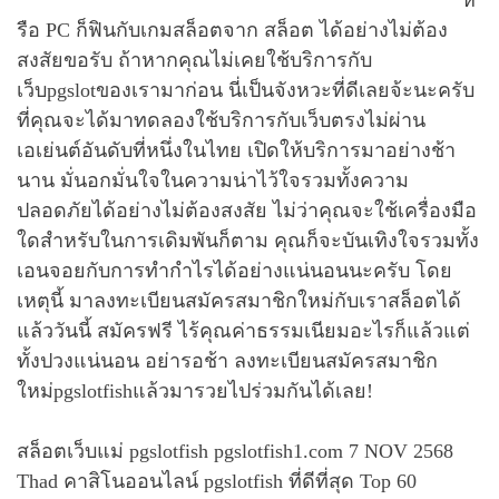
รือ PC ก็ฟินกับเกมสล็อตจาก สล็อต ได้อย่างไม่ต้อง
สงสัยขอรับ ถ้าหากคุณไม่เคยใช้บริการกับ
เว็บpgslotของเรามาก่อน นี่เป็นจังหวะที่ดีเลยจ้ะนะครับ
ที่คุณจะได้มาทดลองใช้บริการกับเว็บตรงไม่ผ่าน
เอเย่นต์อันดับที่หนึ่งในไทย เปิดให้บริการมาอย่างช้า
นาน มั่นอกมั่นใจในความน่าไว้ใจรวมทั้งความ
ปลอดภัยได้อย่างไม่ต้องสงสัย ไม่ว่าคุณจะใช้เครื่องมือ
ใดสำหรับในการเดิมพันก็ตาม คุณก็จะบันเทิงใจรวมทั้ง
เอนจอยกับการทำกำไรได้อย่างแน่นอนนะครับ โดย
เหตุนี้ มาลงทะเบียนสมัครสมาชิกใหม่กับเราสล็อตได้
แล้ววันนี้ สมัครฟรี ไร้คุณค่าธรรมเนียมอะไรก็แล้วแต่
ทั้งปวงแน่นอน อย่ารอช้า ลงทะเบียนสมัครสมาชิก
ใหม่pgslotfishแล้วมารวยไปร่วมกันได้เลย!
สล็อตเว็บแม่ pgslotfish pgslotfish1.com 7 NOV 2568
Thad คาสิโนออนไลน์ pgslotfish ที่ดีที่สุด Top 60