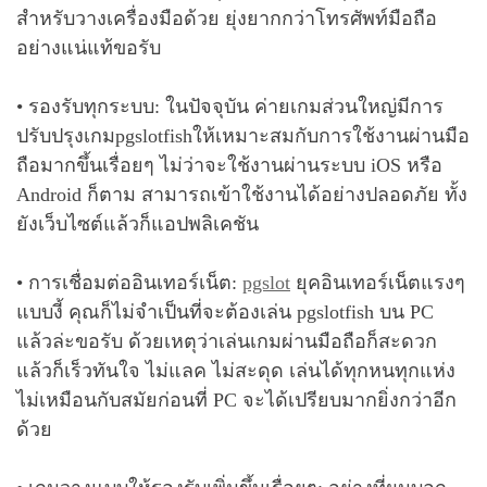
สำหรับวางเครื่องมือด้วย ยุ่งยากกว่าโทรศัพท์มือถือ
อย่างแน่แท้ขอรับ
• รองรับทุกระบบ: ในปัจจุบัน ค่ายเกมส่วนใหญ่มีการ
ปรับปรุงเกมpgslotfishให้เหมาะสมกับการใช้งานผ่านมือ
ถือมากขึ้นเรื่อยๆ ไม่ว่าจะใช้งานผ่านระบบ iOS หรือ
Android ก็ตาม สามารถเข้าใช้งานได้อย่างปลอดภัย ทั้ง
ยังเว็บไซต์แล้วก็แอปพลิเคชัน
• การเชื่อมต่ออินเทอร์เน็ต:
pgslot
ยุคอินเทอร์เน็ตแรงๆ
แบบงี้ คุณก็ไม่จำเป็นที่จะต้องเล่น pgslotfish บน PC
แล้วล่ะขอรับ ด้วยเหตุว่าเล่นเกมผ่านมือถือก็สะดวก
แล้วก็เร็วทันใจ ไม่แลค ไม่สะดุด เล่นได้ทุกหนทุกแห่ง
ไม่เหมือนกับสมัยก่อนที่ PC จะได้เปรียบมากยิ่งกว่าอีก
ด้วย