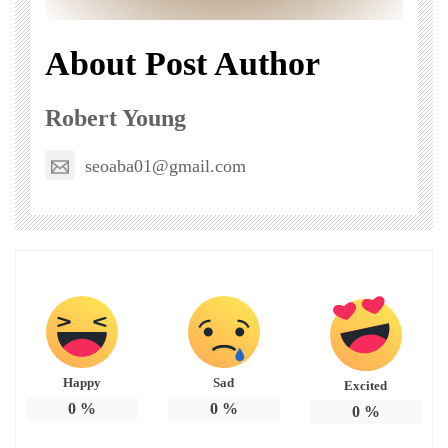
About Post Author
Robert Young
seoaba01@gmail.com
Happy
Sad
Excited
0
%
0
%
0
%