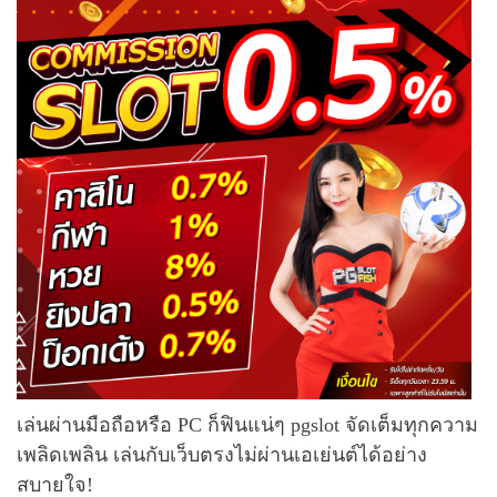
เล่นผ่านมือถือหรือ PC ก็ฟินแน่ๆ pgslot จัดเต็มทุกความ
เพลิดเพลิน เล่นกับเว็บตรงไม่ผ่านเอเย่นต์ได้อย่าง
สบายใจ!