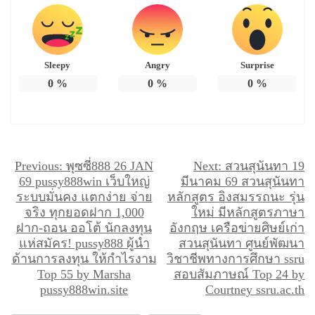
Sleepy
Angry
Surprise
0
%
0
%
0
%
แ
Previous:
พุซซี่888 26 JAN
Next:
สวนสุนันทา 19
69 pussy888win เว็บใหญ่
มีนาคม 69 สวนสุนันทา
น
ระบบมั่นคง แตกง่าย จ่าย
หลักสูตร อิงสมรรถนะ รุ่น
ะ
จริง ทุกยอดฝาก 1,000
ใหม่ มีหลักสูตรภาษา
ฝาก-ถอน ออโต้ นักลงทุน
อังกฤษ เครือข่ายศิษย์เก่า
แ
แห่สมัคร! pussy888 ผู้นำ
สวนสุนันทา ศูนย์พัฒนา
น
ด้านการลงทุน ให้กำไรงาม
วิชาชีพทางการศึกษา ssru
ว
Top 55 by Marsha
สอบสัมภาษณ์ Top 24 by
pussy888win.site
Courtney ssru.ac.th
เ