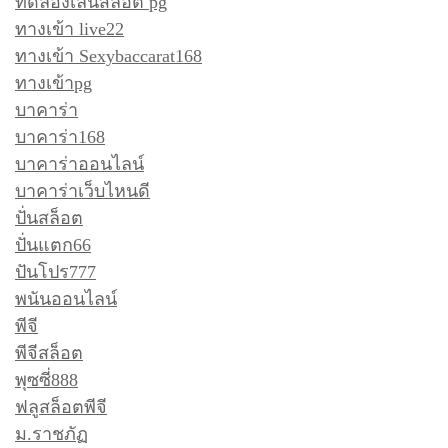
ทดลองเล่นสล็อต pg
ทางเข้า live22
ทางเข้า Sexybaccarat168
ทางเข้าpg
บาคาร่า
บาคาร่า168
บาคาร่าออนไลน์
บาคาร่าเว็บไหนดี
ปั่นสล็อต
ปั่นแตก66
ปันโปร777
พนันออนไลน์
พีจี
พีจีสล็อต
พุซซี่888
ฟลูสล็อตพีจี
ม.ราชภัฏ