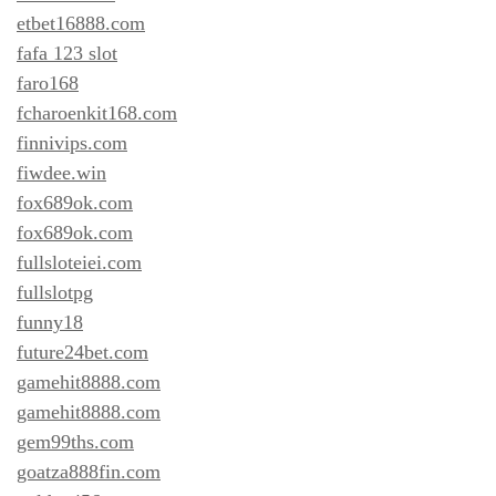
etbet16888.com
fafa 123 slot
faro168
fcharoenkit168.com
finnivips.com
fiwdee.win
fox689ok.com
fox689ok.com
fullsloteiei.com
fullslotpg
funny18
future24bet.com
gamehit8888.com
gamehit8888.com
gem99ths.com
goatza888fin.com