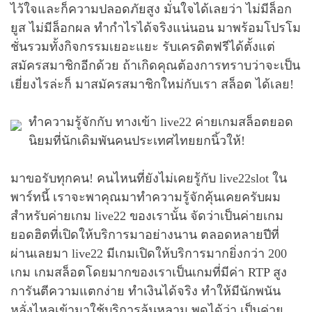
ไว้ใจและก็ความปลอดภัยสูง มั่นใจได้เลยว่า ไม่มีล็อก
ยูส ไม่มีล็อกผล ทำกำไรได้จริงแน่นอน มาพร้อมโปรโม
ชั่นรวมทั้งกิจกรรมเยอะแยะ รับเครดิตฟรีได้ตั้งแต่
สมัครสมาชิกอีกด้วย ถ้าเกิดคุณต้องการทราบว่าจะเป็น
เยี่ยงไรล่ะก็ มาสมัครสมาชิกใหม่กับเรา สล็อต ได้เลย!
ทำความรู้จักกับ ทางเข้า live22 ค่ายเกมสล็อตยอด
นิยมที่นักเดิมพันคนประเทศไทยยกนิ้วให้!
มาขอรับทุกคน! คนไหนที่ยังไม่เคยรู้กับ live22slot ใน
พาร์ทนี้ เราจะพาคุณมาทำความรู้จักคุ้นเคยครับผม
สำหรับค่ายเกม live22 ของเรานั้น จัดว่าเป็นค่ายเกม
ยอดฮิตที่เปิดให้บริการมาอย่างนาน ตลอดหลายปีที่
ผ่านเลยมา live22 มีเกมเปิดให้บริการมากยิ่งกว่า 200
เกม เกมสล็อตโดยมากของเราเป็นเกมที่มีค่า RTP สูง
การันตีความแตกง่าย ทำเงินได้จริง ทำให้มีนักพนัน
หลั่งไหลเข้ามาใช้บริการล้นหลาม พูดได้ว่า เป็นค่าย