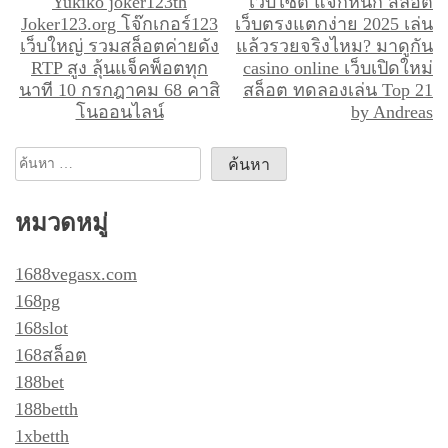
Yukiko joker123th
เว็บไซต์ แจกหนัก สล็อต
ะ
Joker123.org โจ๊กเกอร์123
เว็บตรงแตกง่าย 2025 เล่น
เว็บใหญ่ รวมสล็อตค่ายดัง
แล้วรวยจริงไหม? มาดูกัน
แ
RTP สูง ลุ้นแจ็คพ็อตทุก
casino online เว็บเปิดใหม่
น
นาที 10 กรกฎาคม 68 คาสิ
สล็อต ทดลองเล่น Top 21
ว
โนออนไลน์
by Andreas
เ
ค้นหา
รื่
สำหรับ:
อ
หมวดหมู่
ง
1688vegasx.com
168pg
168slot
168สล็อต
188bet
188betth
1xbetth