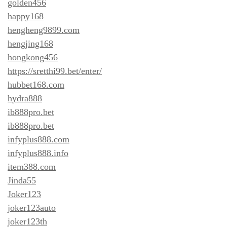
golden456
happy168
hengheng9899.com
hengjing168
hongkong456
https://sretthi99.bet/enter/
hubbet168.com
hydra888
ib888pro.bet
ib888pro.bet
infyplus888.com
infyplus888.info
item388.com
Jinda55
Joker123
joker123auto
joker123th