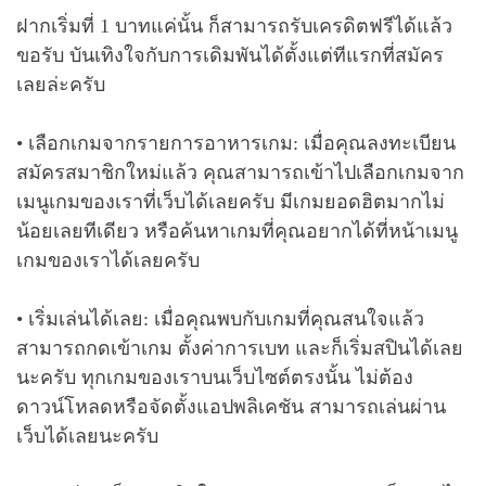
ฝากเริ่มที่ 1 บาทแค่นั้น ก็สามารถรับเครดิตฟรีได้แล้ว
ขอรับ บันเทิงใจกับการเดิมพันได้ตั้งแต่ทีแรกที่สมัคร
เลยล่ะครับ
• เลือกเกมจากรายการอาหารเกม: เมื่อคุณลงทะเบียน
สมัครสมาชิกใหม่แล้ว คุณสามารถเข้าไปเลือกเกมจาก
เมนูเกมของเราที่เว็บได้เลยครับ มีเกมยอดฮิตมากไม่
น้อยเลยทีเดียว หรือค้นหาเกมที่คุณอยากได้ที่หน้าเมนู
เกมของเราได้เลยครับ
• เริ่มเล่นได้เลย: เมื่อคุณพบกับเกมที่คุณสนใจแล้ว
สามารถกดเข้าเกม ตั้งค่าการเบท และก็เริ่มสปินได้เลย
นะครับ ทุกเกมของเราบนเว็บไซต์ตรงนั้น ไม่ต้อง
ดาวน์โหลดหรือจัดตั้งแอปพลิเคชัน สามารถเล่นผ่าน
เว็บได้เลยนะครับ