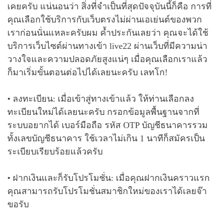
เคยครับ แน่นอนว่า สิ่งที่จำเป็นที่สุดปัจจุบันนี้ก็คือ การที่
คุณเลือกใช้บริการกับเว็บตรงไม่ผ่านเอเย่นต์ของพวก
เราก่อนนั่นแหละครับผม ค้ำประกันเลยว่า คุณจะได้ใช้
บริการเว็บไซต์ผ่านทางเข้า live22 ผ่านเว็บที่มีความน่า
วางใจและความปลอดภัยสูงแน่ๆ เมื่อคุณเลือกเราแล้ว
ก็มาเริ่มขั้นตอนต่อไปได้เลยนะครับ เลทโก!
• ลงทะเบียน: เมื่อเข้าสู่ทางเข้าแล้ว ให้ท่านเลือกลง
ทะเบียนใหม่ได้เลยนะครับ กรอกข้อมูลพื้นฐานจากที่
ระบบอยากได้ เบอร์มือถือ รหัส OTP บัญชีธนาคารรวม
ทั้งเลขบัญชีธนาคาร ใช้เวลาไม่เกิน 1 นาทีก็สมัครเป็น
ระเบียบเรียบร้อยแล้วครับ
• ฝากเงินและก็รับโปรโมชั่น: เมื่อคุณฝากเงินคราวแรก
คุณสามารถรับโปรโมชั่นสมาชิกใหม่ของเราได้เลยจ๊า
ขอรับ