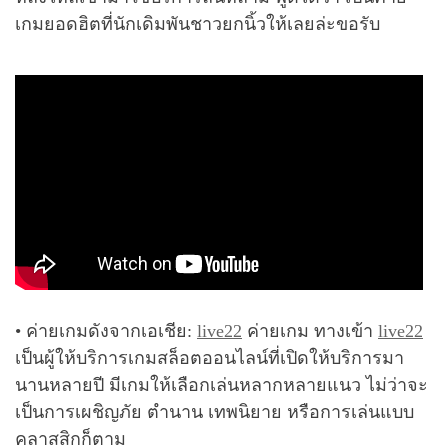
เกมยอดฮิตที่นักเดิมพันชาวยกนิ้วให้เลยล่ะขอรับ
• ค่ายเกมดังจากเอเชีย:
live22
ค่ายเกม ทางเข้า
live22
เป็นผู้ให้บริการเกมสล็อตออนไลน์ที่เปิดให้บริการมา
นานหลายปี มีเกมให้เลือกเล่นหลากหลายแนว ไม่ว่าจะ
เป็นการเผชิญภัย ตำนาน เทพนิยาย หรือการเล่นแบบ
คลาสสิกก็ตาม