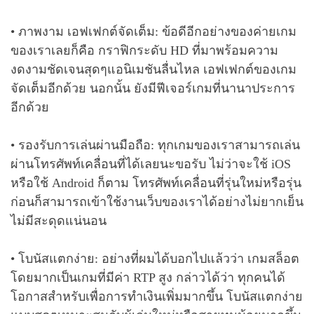
• ภาพงาม เอฟเฟกต์จัดเต็ม: ข้อดีอีกอย่างของค่ายเกม
ของเราเลยก็คือ กราฟิกระดับ HD ที่มาพร้อมความ
งดงามชัดเจนสุดๆแอนิเมชันลื่นไหล เอฟเฟกต์ของเกม
จัดเต็มอีกด้วย นอกนั้น ยังมีฟีเจอร์เกมที่นานาประการ
อีกด้วย
• รองรับการเล่นผ่านมือถือ: ทุกเกมของเราสามารถเล่น
ผ่านโทรศัพท์เคลื่อนที่ได้เลยนะขอรับ ไม่ว่าจะใช้ iOS
หรือใช้ Android ก็ตาม โทรศัพท์เคลื่อนที่รุ่นใหม่หรือรุ่น
ก่อนก็สามารถเข้าใช้งานเว็บของเราได้อย่างไม่ยากเย็น
ไม่มีสะดุดแน่นอน
• โบนัสแตกง่าย: อย่างที่ผมได้บอกไปแล้วว่า เกมสล็อต
โดยมากเป็นเกมที่มีค่า RTP สูง กล่าวได้ว่า ทุกคนได้
โอกาสสำหรับเพื่อการทำเงินเพิ่มมากขึ้น โบนัสแตกง่าย