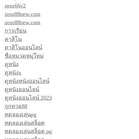
zeus66v2
zeus88new.com
zeus88new.com
การเรียน
คาสิโน
คาสิโนออนไลน์
ชื่อหมวดหมู่ใหม่
ดูหนัง
ดูหนังx
ดูหนังหนังออนไลน์
ดูหนังออนไลน์
ดูหนังออนไลน์ 2023
ถูกหวย88
ทดลองเล่นpg
ทดลองเล่นสล็อต
ทดลองเล่นสล็อต pg