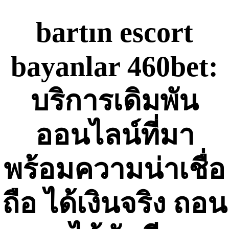
Skip
to
bartın escort
content
bayanlar 460bet:
บริการเดิมพัน
ออนไลน์ที่มา
พร้อมความน่าเชื่อ
ถือ ได้เงินจริง ถอน