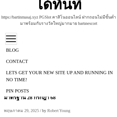
ได้ทันที
https://bartinmasaj.xyz PGSlot คาสิโนออนไลน์ ฝากถอนไม่มีขั้นต่ำ
มาพร้อมกับรางวัลใหญ่มากมาย bartınescort
BLOG
CONTACT
ทางเข้า live22
LETS GET YOUR NEW SITE UP AND RUNNING IN
สล็อต โฉมใหม่ เกมใหม่ เครดิตฟรีไม่อั้น Top 23
NO TIME!
by Joey fakear.com สล็อตออนไลน์เจ้าแรกในไทย
เงินชัวร์ โอนไว สล็อต ยิงปลา สล็อต มีใบรับรอง
PIN POSTS
มาตรฐาน 28 กรกฎา 68
พฤษภาคม 29, 2025
/
by
Robert Young