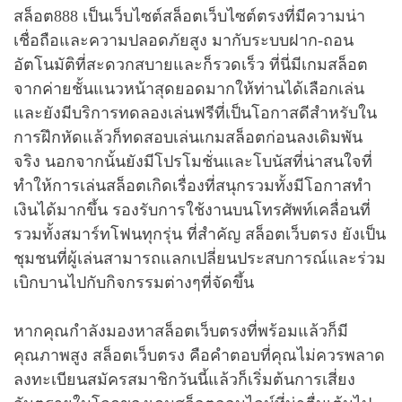
สล็อต888 เป็นเว็บไซต์สล็อตเว็บไซต์ตรงที่มีความน่า
เชื่อถือและความปลอดภัยสูง มากับระบบฝาก-ถอน
อัตโนมัติที่สะดวกสบายและก็รวดเร็ว ที่นี่มีเกมสล็อต
จากค่ายชั้นแนวหน้าสุดยอดมากให้ท่านได้เลือกเล่น
และยังมีบริการทดลองเล่นฟรีที่เป็นโอกาสดีสำหรับใน
การฝึกหัดแล้วก็ทดสอบเล่นเกมสล็อตก่อนลงเดิมพัน
จริง นอกจากนั้นยังมีโปรโมชั่นและโบนัสที่น่าสนใจที่
ทำให้การเล่นสล็อตเกิดเรื่องที่สนุกรวมทั้งมีโอกาสทำ
เงินได้มากขึ้น รองรับการใช้งานบนโทรศัพท์เคลื่อนที่
รวมทั้งสมาร์ทโฟนทุกรุ่น ที่สำคัญ สล็อตเว็บตรง ยังเป็น
ชุมชนที่ผู้เล่นสามารถแลกเปลี่ยนประสบการณ์และร่วม
เบิกบานไปกับกิจกรรมต่างๆที่จัดขึ้น
หากคุณกำลังมองหาสล็อตเว็บตรงที่พร้อมแล้วก็มี
คุณภาพสูง สล็อตเว็บตรง คือคำตอบที่คุณไม่ควรพลาด
ลงทะเบียนสมัครสมาชิกวันนี้แล้วก็เริ่มต้นการเสี่ยง