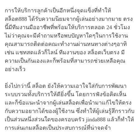
การให้บริการลูกค้าเป็นอีกหนึ่งจุดแข็งที่ทำให้
สล็อต888 ได้รับความนิยมจากผู้เล่นอย่างมากมาย ตรง
นี้มีทีมงานมืออาชีพที่พร้อมให้บริการตลอด 24 ชั่วโมง
ไม่ว่าคุณจะมีคำถามหรือพบปัญหาใดๆในการใช้งาน
คุณสามารถติดต่อคณะทำงานผ่านหนทางต่างๆอาทิ
เช่น แชทสดแล้วก็ไลน์ ทีมงานของ สล็อตเว็บตรง มี
ความเป็นกันเองและก็พร้อมที่สามารถช่วยเหลือคุณ
อย่างเร็ว
ยิ่งไปกว่านี้ สล็อต ยังให้ความเอาใจใส่กับการพัฒนา
ระบบรวมทั้งบริการให้ดียิ่งขึ้น โดยการฟังข้อคิดเห็น
และก็ข้อแนะนำจากผู้เล่นสล็อตเพื่อนำมาแก้ไขให้ตรง
กับความอยากได้ของผู้ใช้งาน ซึ่งทำให้ผู้เล่นรู้สึกราวกับ
เป็นส่วนหนึ่งส่วนใดของครอบครัว jinda888 แล้วก็ทำให้
การเล่นเกมสล็อตเป็นประสบการณ์ที่น่าจดจำ