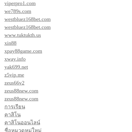
viperpro1.com
we789s.com
westbluez168bet.com
westbluez168bet.com
www.tuktukth.us
xin88
xpay88game.com
xway.info
yak699.net
z5vip.me
zeus66v2
zeus88new.com
zeus88new.com
การเรียน
คาสิโน
คาสิโนออนไลน์
ชื่อหมวดหมู่ใหม่