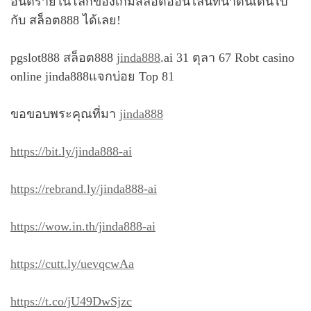
อันตรายในโลกของเกมสล็อตออนไลน์ที่น่าตื่นเต้นไป
กับ สล็อต888 ได้เลย!
pgslot888 สล็อต888
jinda888
.ai 31 ตุลา 67 Robt casino
online jinda888แจกบ่อย Top 81
ขอขอบพระคุณที่มา
jinda888
https://bit.ly/jinda888-ai
https://rebrand.ly/jinda888-ai
https://wow.in.th/jinda888-ai
https://cutt.ly/uevqcwAa
https://t.co/jU49DwSjzc