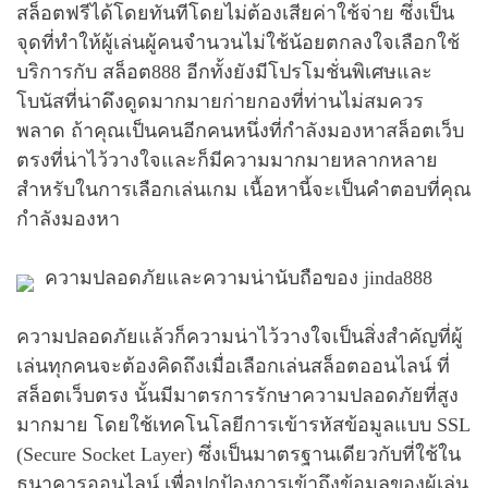
สล็อตฟรีได้โดยทันทีโดยไม่ต้องเสียค่าใช้จ่าย ซึ่งเป็น
จุดที่ทำให้ผู้เล่นผู้คนจำนวนไม่ใช้น้อยตกลงใจเลือกใช้
บริการกับ สล็อต888 อีกทั้งยังมีโปรโมชั่นพิเศษและ
โบนัสที่น่าดึงดูดมากมายก่ายกองที่ท่านไม่สมควร
พลาด ถ้าคุณเป็นคนอีกคนหนึ่งที่กำลังมองหาสล็อตเว็บ
ตรงที่น่าไว้วางใจและก็มีความมากมายหลากหลาย
สำหรับในการเลือกเล่นเกม เนื้อหานี้จะเป็นคำตอบที่คุณ
กำลังมองหา
ความปลอดภัยและความน่านับถือของ jinda888
ความปลอดภัยแล้วก็ความน่าไว้วางใจเป็นสิ่งสำคัญที่ผู้
เล่นทุกคนจะต้องคิดถึงเมื่อเลือกเล่นสล็อตออนไลน์ ที่
สล็อตเว็บตรง นั้นมีมาตรการรักษาความปลอดภัยที่สูง
มากมาย โดยใช้เทคโนโลยีการเข้ารหัสข้อมูลแบบ SSL
(Secure Socket Layer) ซึ่งเป็นมาตรฐานเดียวกับที่ใช้ใน
ธนาคารออนไลน์ เพื่อปกป้องการเข้าถึงข้อมูลของผู้เล่น