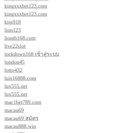
kingxxxbet123.com
kingxxxbet123.com
kiss918
lion123
lionth168.com
live22slot
lockdown168 เข้าสู่ระบบ
london45
lotto432
luis16888.com
lux555.net
lux555.net
mac1bet789.com
macau69
macau69 สมัคร
macau888.win