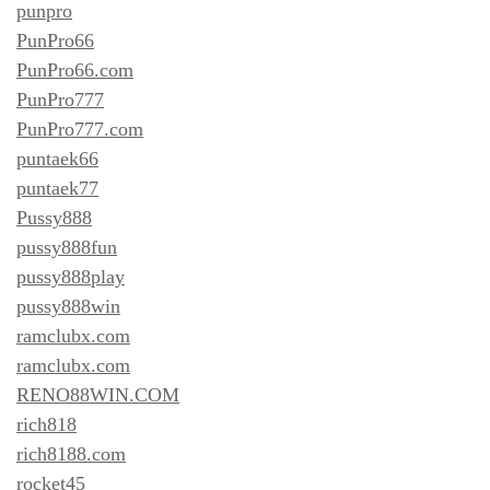
punpro
PunPro66
PunPro66.com
PunPro777
PunPro777.com
puntaek66
puntaek77
Pussy888
pussy888fun
pussy888play
pussy888win
ramclubx.com
ramclubx.com
RENO88WIN.COM
rich818
rich8188.com
rocket45