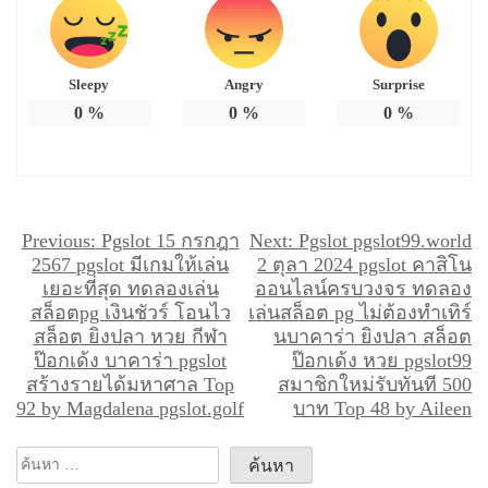
Sleepy
Angry
Surprise
0
%
0
%
0
%
แ
Previous:
Pgslot 15 กรกฎา
Next:
Pgslot pgslot99.world
2567 pgslot มีเกมให้เล่น
2 ตุลา 2024 pgslot คาสิโน
น
เยอะที่สุด ทดลองเล่น
ออนไลน์ครบวงจร ทดลอง
ะ
สล็อตpg เงินชัวร์ โอนไว
เล่นสล็อต pg ไม่ต้องทำเทิร์
สล็อต ยิงปลา หวย กีฬา
นบาคาร่า ยิงปลา สล็อต
แ
ป๊อกเด้ง บาคาร่า pgslot
ป๊อกเด้ง หวย pgslot99
น
สร้างรายได้มหาศาล Top
สมาชิกใหม่รับทันที 500
ว
92 by Magdalena pgslot.golf
บาท Top 48 by Aileen
เ
ค้นหา
รื่