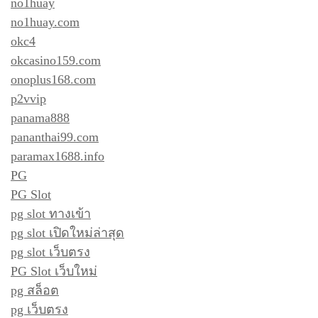
no1huay
no1huay.com
okc4
okcasino159.com
onoplus168.com
p2vvip
panama888
pananthai99.com
paramax1688.info
PG
PG Slot
pg slot ทางเข้า
pg slot เปิดใหม่ล่าสุด
pg slot เว็บตรง
PG Slot เว็บใหม่
pg สล็อต
pg เว็บตรง