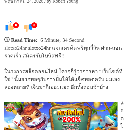
พฤษภาคม 24, 2026
/
by
Robert Young
0
0
Read Time:
6 Minute, 34 Second
slotxo24hr
slotxo24hr แจกเครดิตฟรีทุกวี่วัน ฝาก-ถอน
รวดเร็ว สมัครรับโบนัสฟรี!!
ในวงการสล็อตออนไลน์ ใครๆก็รู้ว่าการหา “เว็บไซต์ที่
ใช่” นั้นยากพอๆกับการปั่นให้ได้แจ็คพอตครับ ผมเอง
ลองหลายที่ เจ็บมาก็เยอะแยะ อีกทั้งถอนช้าบ้าง
แ
อ
ด
ไ