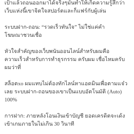
เป้าแล้วถอนออกมาได้จริงๆมันทำให้เกิดความรู้สึกว่า
เว็บแห่งนี้เขาจิตใจสปอร์ตและก็แฟร์กับผู้เล่น
ระบบฝาก-ถอน: “รวดเร็วทันใจ” ไม่ใช่แค่คำ
โฆษณาชวนเชื่อ
หัวใจสำคัญของเว็บพนันออนไลน์สำหรับผมคือ
ความเร็วสำหรับการทำธุรกรรม ครับผม เชื่อไหมครับ
ผมว่าที่
สล็อตxo ผมแทบไม่ต้องทักไลน์หาแอดมินเพื่อตามแจ๋ว
เลย ระบบฝาก-ถอนของเขาเป็นแบบอัตโนมัติ (Auto)
100%
การฝาก: ภายหลังโอนเงินเข้าบัญชี ยอดเครดิตจะเด้ง
เข้าเกมภายในไม่เกิน 30 วินาที