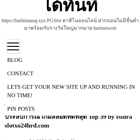
ได้ทันที
https://bartinmasaj.xyz PGSlot คาสิโนออนไลน์ ฝากถอนไม่มีขั้นต่ำ
มาพร้อมกับรางวัลใหญ่มากมาย bartınescort
BLOG
CONTACT
สล็อตxo
LETS GET YOUR NEW SITE UP AND RUNNING IN
สล็อตxo 1 JUN 69 slotxo24hr เว็บตรง คาสิโน
NO TIME!
กีฬา เต็มรูปแบบ ภาพสวยคมชัด 3D รองรับภาษา
ไทย เว็บสล็อตออนไลน์อันดับ 1 สล็อตxo เปิด
PIN POSTS
ประสบการณ์ เกมสล็อตที่ดีที่สุด Top 39 by Isidra
slotxo24hrd.com