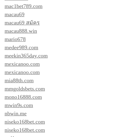
mac1bet789.com
macau69
macau69 สมัคร
macau888.win
mario678
medee989.com
meekin365day.com
mexicanoo.com
mexicanoo.com
mia88th.com
mmgoldsbets.com
mono16888.com
mwin9s.com
nbwin.me
niseko168bet.com
niseko168bet.com