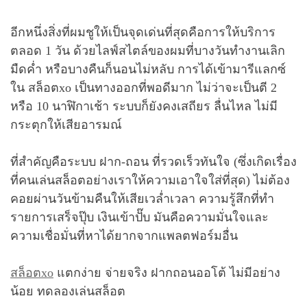
อีกหนึ่งสิ่งที่ผมชูให้เป็นจุดเด่นที่สุดคือการให้บริการ
ตลอด 1 วัน ด้วยไลฟ์สไตล์ของผมที่บางวันทำงานเลิก
มืดค่ำ หรือบางคืนก็นอนไม่หลับ การได้เข้ามารีแลกซ์
ใน สล็อตxo เป็นทางออกที่พอดีมาก ไม่ว่าจะเป็นตี 2
หรือ 10 นาฬิกาเช้า ระบบก็ยังคงเสถียร ลื่นไหล ไม่มี
กระตุกให้เสียอารมณ์
ที่สำคัญคือระบบ ฝาก-ถอน ที่รวดเร็วทันใจ (ซึ่งเกิดเรื่อง
ที่คนเล่นสล็อตอย่างเราให้ความเอาใจใส่ที่สุด) ไม่ต้อง
คอยผ่านวันข้ามคืนให้เสียเวล่ำเวลา ความรู้สึกที่ทำ
รายการเสร็จปุ๊บ เงินเข้าปั๊บ มันคือความมั่นใจและ
ความเชื่อมั่นที่หาได้ยากจากแพลตฟอร์มอื่น
สล็อตxo
แตกง่าย จ่ายจริง ฝากถอนออโต้ ไม่มีอย่าง
น้อย ทดลองเล่นสล็อต