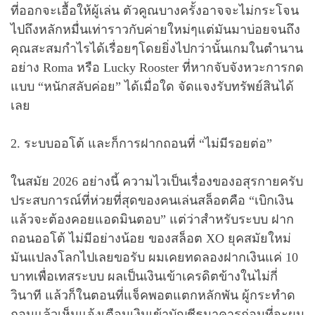
ที่ออกจะเอื้อให้ผู้เล่น ตัวคูณบางครั้งอาจจะไม่กระโจน
ไปถึงหลักหมื่นเท่าราวกับค่ายใหม่ๆแต่มันมาบ่อยจนถึง
คุณสะสมกำไรได้เรื่อยๆโดยยิ่งไปกว่านั้นเกมในตำนาน
อย่าง Roma หรือ Lucky Rooster ที่หากจับจังหวะการกด
แบบ “หนักสลับค่อย” ได้เมื่อใด จัดแจงรับทรัพย์สินได้
เลย
2. ระบบออโต้ และก็การฝากถอนที่ “ไม่มีรอยต่อ”
ในสมัย 2026 อย่างนี้ ความไวเป็นเรื่องของอสุรกายครับ
ประสบการณ์ที่ห่วยที่สุดของคนเล่นสล็อตคือ “เบิกเงิน
แล้วจะต้องคอยแอดมินตอบ” แต่ว่าสำหรับระบบ ฝาก
ถอนออโต้ ไม่มีอย่างน้อย ของสล็อต XO ยุคสมัยใหม่
มันแปลงโลกไปเลยขอรับ ผมเคยทดลองฝากเงินแค่ 10
บาทเพื่อเทสระบบ ผลเป็นเงินเข้าเครดิตข้างในไม่กี่
วินาที แล้วก็ในตอนที่แจ็คพอตแตกหลักพัน ผู้กระทำด
ถอนแล้วเห็นแจ้งเตือนเงินเข้าบัญชีธนาคารก่อนที่จะผม