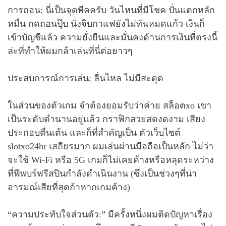
การถอน: นี่เป็นจุดพีคครับ วันไหนที่มีโชค ปั่นแตกหลัก
หมื่น กดถอนปุ๊บ นั่งจิบกาแฟยังไม่ทันหมดแก้ว เงินก็
เข้าบัญชีแล้ว ความยั่งยืนและมั่นคงด้านการเงินที่ตรงนี้
ล่ะที่ทำให้ผมกล้าเล่นที่นี่ต่อยาวๆ
ประสบการณ์การเล่น: ลื่นไหล ไม่มีสะดุด
ในส่วนของตัวเกม จำต้องยอมรับว่าค่าย สล็อตxo เขา
เป็นระดับตำนานอยู่แล้ว กราฟิกสวยสดงดงาม เสียง
ประกอบตื่นเต้น และก็ที่สำคัญเป็น ตัวเว็บไซต์
slotxo24hr เสถียรมาก ผมเล่นผ่านมือถือเป็นหลัก ไม่ว่า
จะใช้ Wi-Fi หรือ 5G เกมก็ไม่เคยค้างหรือหลุดระหว่าง
ที่ฟีพบร์ฟรีสปินกำลังดำเนินงาน (ซึ่งเป็นช่วงๆที่น่า
อารมณ์เสียที่สุดถ้าหากเกมค้าง)
“ความประทับใจส่วนตัว:” มีครั้งหนึ่งผมติดปัญหาเรื่อง