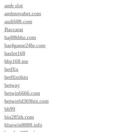
amb slot
ambnovabet.com
audi688.com
Baccarat
baj88thbz.com
bar4game24hr.com
baslot168
bbp168.me
betflix
betflixtikto
betway
betwin6666.com
betworld369hot.com
bh99
bio285th.com
bluewin8888.info