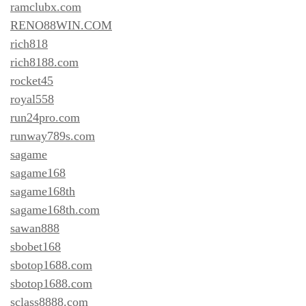
ramclubx.com
RENO88WIN.COM
rich818
rich8188.com
rocket45
royal558
run24pro.com
runway789s.com
sagame
sagame168
sagame168th
sagame168th.com
sawan888
sbobet168
sbotop1688.com
sbotop1688.com
sclass8888.com