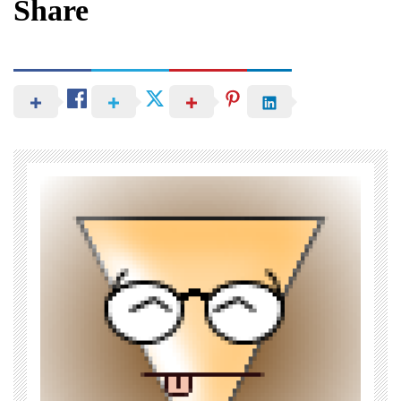
Share