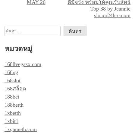
MAY 26
ดีมีจริง พร้อมให้คุณรับสิทธิ์
ว
Top 38 by Jeannie
slotxo24hre.com
เ
รื่
ค้นหา
อ
สำหรับ:
ง
หมวดหมู่
1688vegasx.com
168pg
168slot
168สล็อต
188bet
188betth
1xbetth
1xbit1
1xgameth.com