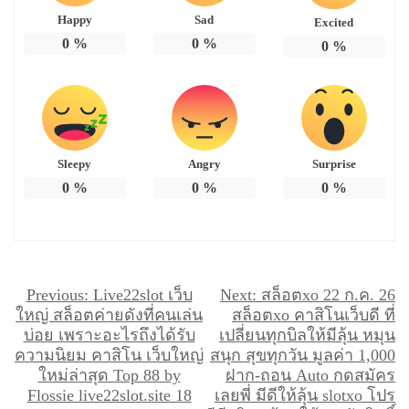
Happy
Sad
Excited
0
%
0
%
0
%
Sleepy
Angry
Surprise
0
%
0
%
0
%
แ
Previous:
Live22slot เว็บ
Next:
สล็อตxo 22 ก.ค. 26
ใหญ่ สล็อตค่ายดังที่คนเล่น
สล็อตxo คาสิโนเว็บดี ที่
น
บ่อย เพราะอะไรถึงได้รับ
เปลี่ยนทุกบิลให้มีลุ้น หมุน
ะ
ความนิยม คาสิโน เว็บใหญ่
สนุก สุขทุกวัน มูลค่า 1,000
ใหม่ล่าสุด Top 88 by
ฝาก-ถอน Auto กดสมัคร
แ
Flossie live22slot.site 18
เลยพี่ มีดีให้ลุ้น slotxo โปร
น