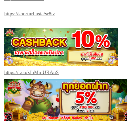
https://shorturl.asia/sr8tz
https://t.co/xlhMmURAuS