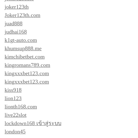
joker123th
Joker123th.com
juad888
judhai168
k1gt-auto.com
khumsup888.me
kimchibetbet.com
kingromans789.com
kingxxxbet123.com
kingxxxbet123.com
kiss918
lion123
lionth168.com
live22slot
lockdown168 เข้าสู่ระบบ
london45