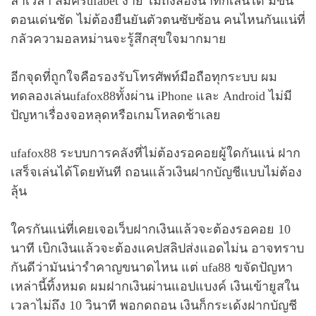
ล่ำเวลา สมัครufabet ง่าย ไม่ถึงสองนาทีก็เล่นได้ มีขั้น
ตอนเด่นชัด ไม่ต้องยืนยันตัวตนซับซ้อน คนไหนกันแน่ที่
กลัวความอลหม่านจะรู้สึกสุขใจมากมาย
อีกจุดที่ถูกใจคือรองรับโทรศัพท์มือถือทุกระบบ ผม
ทดลองเล่นufafox88ทั้งผ่าน iPhone และ Android ไม่มี
ปัญหาเรื่องจอหลุดหรือเกมโหลดช้าเลย
ufafox88 ระบบการคลังที่ไม่ต้องรอคอยผู้ใดกันแน่ ฝาก
เสร็จเล่นได้โดยทันที ถอนแล้วเงินฝากบัญชีแบบไม่ต้อง
ลุ้น
ใครกันแน่ที่เคยเจอเว็บฝากเงินแล้วจะต้องรอคอย 10
นาที เบิกเงินแล้วจะต้องแคปสลิปส่งแอดไม่น อาจทราบ
กันดีว่ามันน่ารำคาญขนาดไหน แต่ ufa88 ขจัดปัญหา
เหล่านี้ทิ้งหมด ผมฝากเงินผ่านแอปแบงค์ เงินเข้ายูสใน
เวลาไม่ถึง 10 วินาที พอกดถอน เงินก็กระเด้งฝากบัญชี