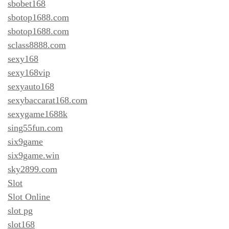
sbobet168
sbotop1688.com
sbotop1688.com
sclass8888.com
sexy168
sexy168vip
sexyauto168
sexybaccarat168.com
sexygame1688k
sing55fun.com
six9game
six9game.win
sky2899.com
Slot
Slot Online
slot pg
slot168