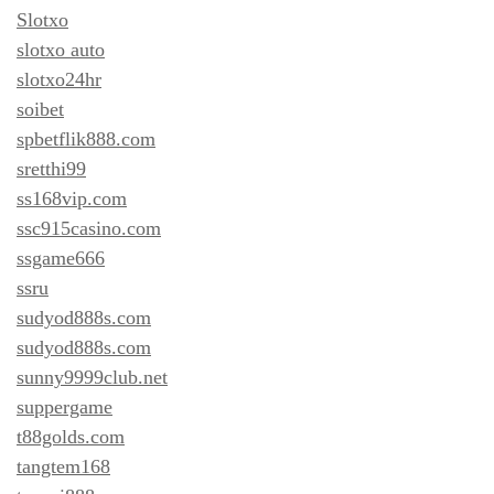
Slotxo
slotxo auto
slotxo24hr
soibet
spbetflik888.com
sretthi99
ss168vip.com
ssc915casino.com
ssgame666
ssru
sudyod888s.com
sudyod888s.com
sunny9999club.net
suppergame
t88golds.com
tangtem168