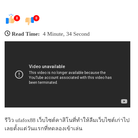
0
0
Read Time:
4 Minute, 34 Second
รีวิว ufafox88 เว็บไซต์คาสิโนที่ทำให้ลืมเว็บไซต์เก่าไป
เลยตั้งแต่วันแรกที่ทดลองเข้าเล่น