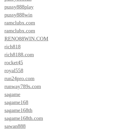
pussy888play
pussy888win
ramclubx.com
ramclubx.com
RENO88WIN.COM
rich818
rich8188.com
rocket45
royal558
run24pro.com
runway789s.com
sagame
sagame168
sagame168th
sagame168th.com
sawan888