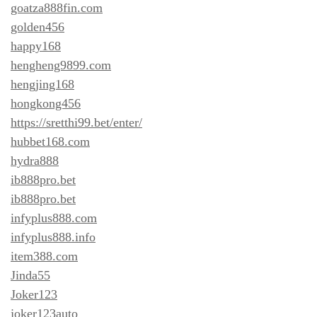
goatza888fin.com
golden456
happy168
hengheng9899.com
hengjing168
hongkong456
https://sretthi99.bet/enter/
hubbet168.com
hydra888
ib888pro.bet
ib888pro.bet
infyplus888.com
infyplus888.info
item388.com
Jinda55
Joker123
joker123auto