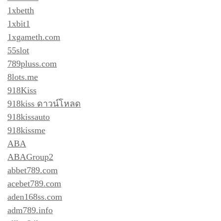
1xbetth
1xbit1
1xgameth.com
55slot
789pluss.com
8lots.me
918Kiss
918kiss ดาวน์โหลด
918kissauto
918kissme
ABA
ABAGroup2
abbet789.com
acebet789.com
aden168ss.com
adm789.info