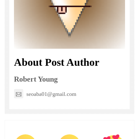
About Post Author
Robert Young
seoaba01@gmail.com