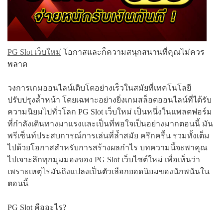
PG Slot เว็บใหม่
โอกาสและก็ความสนุกสนานที่คุณไม่ควร
พลาด
วงการเกมออนไลน์เติบโตอย่างเร็วในสมัยที่เทคโนโลยี
ปรับปรุงล้ำหน้า โดยเฉพาะอย่างยิ่งเกมสล็อตออนไลน์ที่ได้รับ
ความนิยมไปทั่วโลก PG Slot เว็บใหม่ เป็นหนึ่งในแพลตฟอร์ม
ที่กำลังเดินทางมาแรงและเป็นที่พอใจเป็นอย่างมากตอนนี้ มัน
พรีเซ็นท์ประสบการณ์การเล่นที่ล้ำสมัย ครึกครื้น รวมทั้งเต็ม
ไปด้วยโอกาสสำหรับการสร้างผลกำไร บทความนี้จะพาคุณ
ไปเจาะลึกทุกมุมมองของ PG Slot เว็บไซต์ใหม่ เพื่อเห็นว่า
เพราะเหตุไรมันถึงแปลงเป็นตัวเลือกยอดนิยมของนักพนันใน
ตอนนี้
PG Slot คืออะไร?