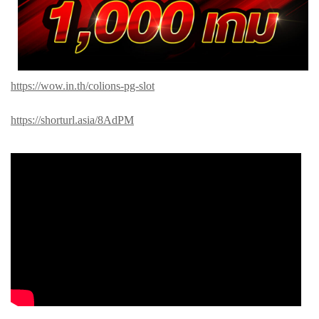
https://wow.in.th/colions-pg-slot
https://shorturl.asia/8AdPM