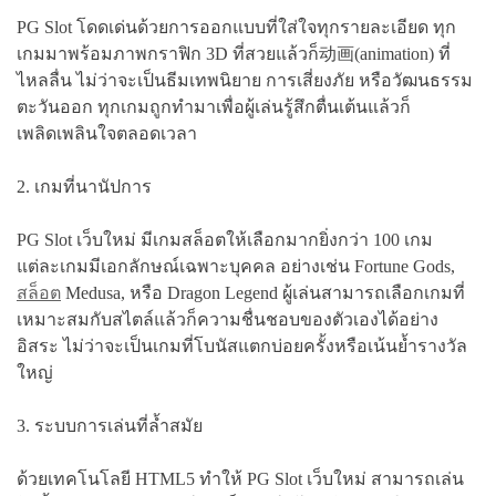
PG Slot โดดเด่นด้วยการออกแบบที่ใส่ใจทุกรายละเอียด ทุก
เกมมาพร้อมภาพกราฟิก 3D ที่สวยแล้วก็动画(animation) ที่
ไหลลื่น ไม่ว่าจะเป็นธีมเทพนิยาย การเสี่ยงภัย หรือวัฒนธรรม
ตะวันออก ทุกเกมถูกทำมาเพื่อผู้เล่นรู้สึกตื่นเต้นแล้วก็
เพลิดเพลินใจตลอดเวลา
2. เกมที่นานัปการ
PG Slot เว็บใหม่ มีเกมสล็อตให้เลือกมากยิ่งกว่า 100 เกม
แต่ละเกมมีเอกลักษณ์เฉพาะบุคคล อย่างเช่น Fortune Gods,
สล็อต
Medusa, หรือ Dragon Legend ผู้เล่นสามารถเลือกเกมที่
เหมาะสมกับสไตล์แล้วก็ความชื่นชอบของตัวเองได้อย่าง
อิสระ ไม่ว่าจะเป็นเกมที่โบนัสแตกบ่อยครั้งหรือเน้นย้ำรางวัล
ใหญ่
3. ระบบการเล่นที่ล้ำสมัย
ด้วยเทคโนโลยี HTML5 ทำให้ PG Slot เว็บใหม่ สามารถเล่น