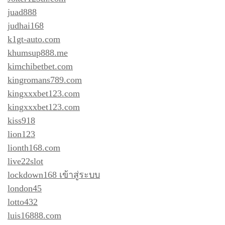
juad888
judhai168
k1gt-auto.com
khumsup888.me
kimchibetbet.com
kingromans789.com
kingxxxbet123.com
kingxxxbet123.com
kiss918
lion123
lionth168.com
live22slot
lockdown168 เข้าสู่ระบบ
london45
lotto432
luis16888.com