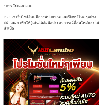
• การอัปเดตตลอด
PG Slot เว็บไซต์ใหม่มีการอัปเดตเกมและฟีเจอร์ใหม่ๆอย่าง
สม่ำเสมอ เพื่อให้ผู้เล่นได้สัมผัสประสบการณ์ที่สดใหม่และไม่
น่าเบื่อ