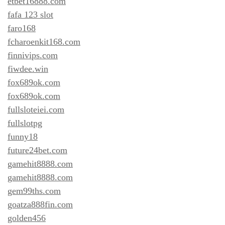
etbet16888.com
fafa 123 slot
faro168
fcharoenkit168.com
finnivips.com
fiwdee.win
fox689ok.com
fox689ok.com
fullsloteiei.com
fullslotpg
funny18
future24bet.com
gamehit8888.com
gamehit8888.com
gem99ths.com
goatza888fin.com
golden456