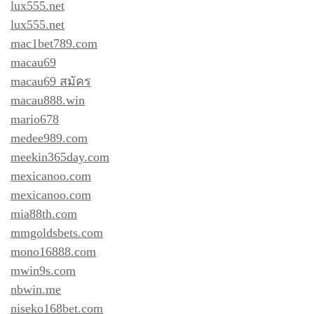
lux555.net
lux555.net
mac1bet789.com
macau69
macau69 สมัคร
macau888.win
mario678
medee989.com
meekin365day.com
mexicanoo.com
mexicanoo.com
mia88th.com
mmgoldsbets.com
mono16888.com
mwin9s.com
nbwin.me
niseko168bet.com