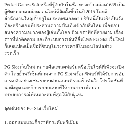
Pocket Games Soft หรือที่รู้จักกันในชื่อ ทางเข้า สล็อต1688 เป็น
ผู้พัฒนาเกมสล็อตออนไลน์ที่จัดตั้งขึ้นในปี 2015 โดยมี
สำนักงานใหญ่ตั้งอยู่ในประเทศมอลตา บริษัทนี้เป็นจริงเป็นจัง
ที่จะสร้างเกมที่ประสานความบันเทิงเข้ากับสิ่งใหม่ เพื่อตอบ
สนองความอยากของผู้เล่นทั้งโลก ด้วยกราฟิกที่สวยงาม เรื่อง
ราวที่น่าติดตาม และก็ระบบการเล่นที่ลื่นไหล PG Slot เว็บใหม่
ก็เลยแปลงเป็นชื่อที่ชินหูในวงการคาสิโนออนไลน์อย่าง
รวดเร็ว
PG Slot เว็บใหม่ หมายคือแพลตฟอร์มหรือเว็บไซต์ที่เพิ่งจะเปิด
ตัว โดยย้ำพรีเซ็นท์เกมจาก PG Slot พร้อมฟีพบร์ที่ได้รับการอัป
เกรด ตัวอย่างเช่น ระบบฝาก-ถอนที่รวดเร็วทันใจ โปรโมชั่นที่
น่าดึงดูด และก็การออกแบบที่ใช้งานง่าย เพื่อมอบ
ประสบการณ์ที่เหมาะสมที่สุดให้กับผู้เล่น
จุดเด่นของ PG Slot เว็บใหม่
1. ออกแบบและก็กราฟิกระดับพรีเมียม