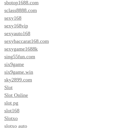
sbotop1688.com
sclass8888.com
sexy168
sexy168vip
sexyauto168
sexybaccarat168.com
sexygame1688k
sing55fun.com
six9game
six9game.win
sky2899.com
Slot
Slot Online
slot pg
slot168
Slotxo
slotxo auto