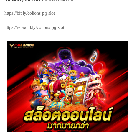
https://bit.ly/colions-pg-slot
https://rebrand.ly/colions-pg-slot