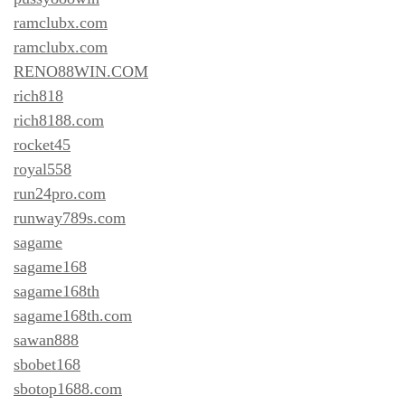
ramclubx.com
ramclubx.com
RENO88WIN.COM
rich818
rich8188.com
rocket45
royal558
run24pro.com
runway789s.com
sagame
sagame168
sagame168th
sagame168th.com
sawan888
sbobet168
sbotop1688.com