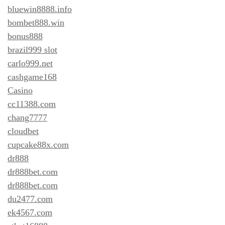
bluewin8888.info
bombet888.win
bonus888
brazil999 slot
carlo999.net
cashgame168
Casino
cc11388.com
chang7777
cloudbet
cupcake88x.com
dr888
dr888bet.com
dr888bet.com
du2477.com
ek4567.com