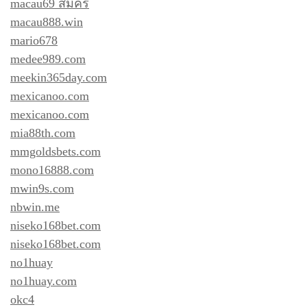
macau69 สมัคร
macau888.win
mario678
medee989.com
meekin365day.com
mexicanoo.com
mexicanoo.com
mia88th.com
mmgoldsbets.com
mono16888.com
mwin9s.com
nbwin.me
niseko168bet.com
niseko168bet.com
no1huay
no1huay.com
okc4