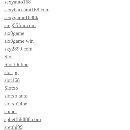
sexyauto168
sexybaccarat168.com
sexygame1688k
sing55fun.com
six9game
six9game.win
sky2899.com
Slot
Slot Online
slot pg
slot168
Slotxo
slotxo auto
slotxo24hr
soibet
spbetflik888.com
sretthi99