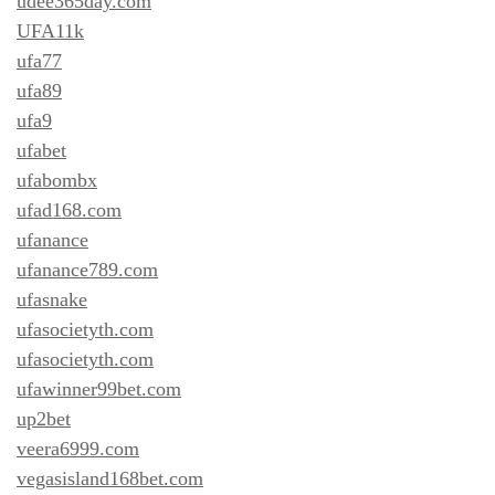
udee365day.com
UFA11k
ufa77
ufa89
ufa9
ufabet
ufabombx
ufad168.com
ufanance
ufanance789.com
ufasnake
ufasocietyth.com
ufasocietyth.com
ufawinner99bet.com
up2bet
veera6999.com
vegasisland168bet.com