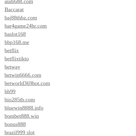
audi688.com
Baccarat
baj88thbz.com
bar4game24hr.com
baslot168
bbp168.me
betflix
betflixtikto
betway
betwin6666.com
betworld369hot.com
bh99
bio285th.com
bluewin8888.info
bombet888.win
bonus888
brazil999 slot