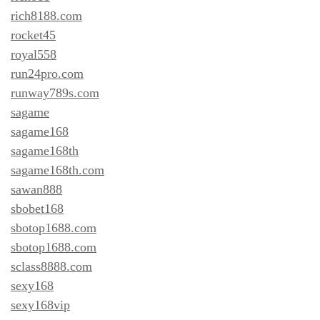
rich8188.com
rocket45
royal558
run24pro.com
runway789s.com
sagame
sagame168
sagame168th
sagame168th.com
sawan888
sbobet168
sbotop1688.com
sbotop1688.com
sclass8888.com
sexy168
sexy168vip