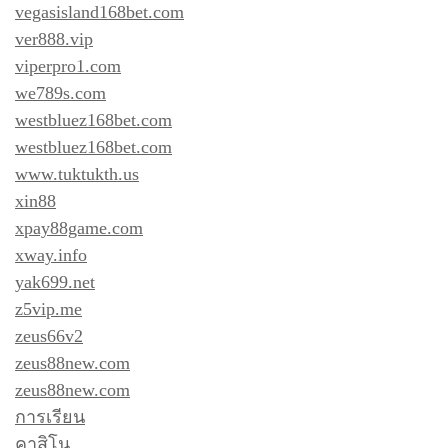
vegasisland168bet.com
ver888.vip
viperpro1.com
we789s.com
westbluez168bet.com
westbluez168bet.com
www.tuktukth.us
xin88
xpay88game.com
xway.info
yak699.net
z5vip.me
zeus66v2
zeus88new.com
zeus88new.com
การเรียน
คาสิโน