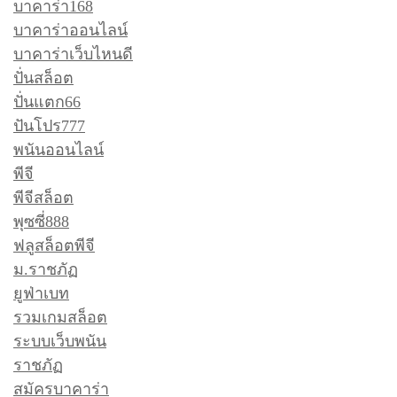
บาคาร่า168
บาคาร่าออนไลน์
บาคาร่าเว็บไหนดี
ปั่นสล็อต
ปั่นแตก66
ปันโปร777
พนันออนไลน์
พีจี
พีจีสล็อต
พุซซี่888
ฟลูสล็อตพีจี
ม.ราชภัฏ
ยูฟ่าเบท
รวมเกมสล็อต
ระบบเว็บพนัน
ราชภัฏ
สมัครบาคาร่า