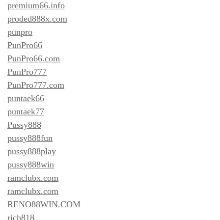
premium66.info
proded888x.com
punpro
PunPro66
PunPro66.com
PunPro777
PunPro777.com
puntaek66
puntaek77
Pussy888
pussy888fun
pussy888play
pussy888win
ramclubx.com
ramclubx.com
RENO88WIN.COM
rich818