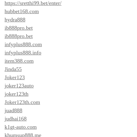
https://sretthi99.bet/enter/
hubbet168.com
hydra888
ib888pro.bet
ib888pro.bet
infyplus888.com
infyplus888.info
item388.com
Jinda55
Joker123
joker123auto
joker123th
Joker123th.com
juad888
judhai168
k1gt-auto.com
khumsup888.me