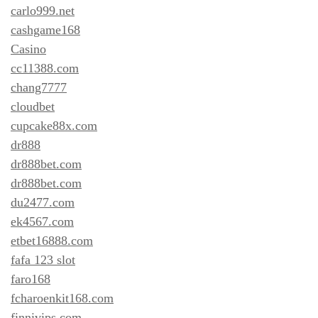
carlo999.net
cashgame168
Casino
cc11388.com
chang7777
cloudbet
cupcake88x.com
dr888
dr888bet.com
dr888bet.com
du2477.com
ek4567.com
etbet16888.com
fafa 123 slot
faro168
fcharoenkit168.com
finnivips.com