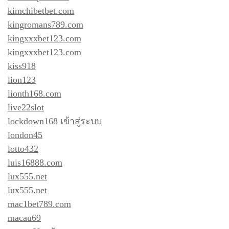
kimchibetbet.com
kingromans789.com
kingxxxbet123.com
kingxxxbet123.com
kiss918
lion123
lionth168.com
live22slot
lockdown168 เข้าสู่ระบบ
london45
lotto432
luis16888.com
lux555.net
lux555.net
mac1bet789.com
macau69