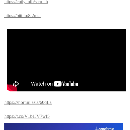
https://cutly.info/ssru_th
https://bitt.to/8l2mia
https://shorturl.asia/60qLa
https://t.co/V1b1JV7wI5