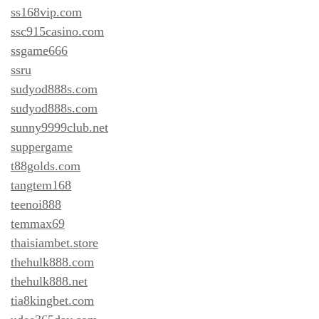
ss168vip.com
ssc915casino.com
ssgame666
ssru
sudyod888s.com
sudyod888s.com
sunny9999club.net
suppergame
t88golds.com
tangtem168
teenoi888
temmax69
thaisiambet.store
thehulk888.com
thehulk888.net
tia8kingbet.com