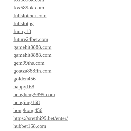
fox689ok.com
fullsloteiei.com
fullslotpg
funny18
future24bet.com
gamehit8888.com
gamehit8888.com
gem99ths.com
goatza888fin.com
golden456
happy168
hengheng9899.com
hengjing168
hongkong456
https://sretthi99.bet/enter/
hubbet168.com