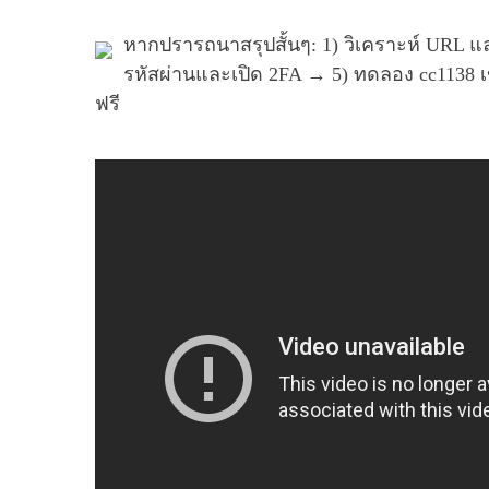
หากปรารถนาสรุปสั้นๆ: 1) วิเคราะห์ URL แล
รหัสผ่านและเปิด 2FA → 5) ทดลอง cc1138 เข
ฟรี