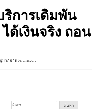
บริการเดิมพัน
ได้เงินจริง ถอน
ญ่มากมาย bartınescort
ค้นหา