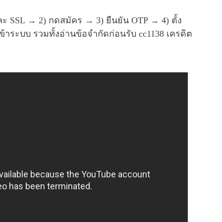
ะ SSL → 2) กดสมัคร → 3) ยืนยัน OTP → 4) ตั้ง
้าระบบ รวมทั้งอ่านข้อจำกัดก่อนรับ cc1138 เครดิต