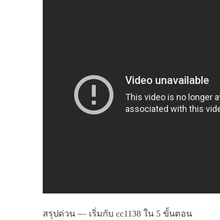
สรุปด่วน — เริ่มกับ cc1138 ใน 5 ขั้นตอน