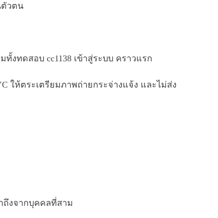
ันตัวตน
วมทั้งทดสอบ cc1138 เข้าสู่ระบบ คราวแรก
C ให้ตระเตรียมภาพถ่ายกระจ่างแจ้ง และไม่ส่ง
้าถึงจากบุคคลที่สาม