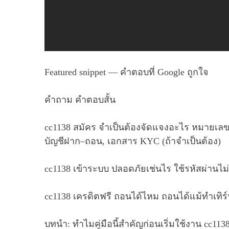
Featured snippet — คำตอบที่ Google ถูกใจ
คำถาม คำตอบสั้น
cc1138 สมัคร จำเป็นต้องจัดแจงอะไร หมายเลข
บัญชีฝาก–ถอน, เอกสาร KYC (ถ้าจำเป็นต้อง)
cc1138 เข้าระบบ ปลอดภัยเช่นไร ใช้รหัสผ่านไม่
cc1138 เครดิตฟรี ถอนได้ไหม ถอนได้แม้ทำเท
บทนำ: ทำไมคู่มือนี้สำคัญก่อนเริ่มใช้งาน cc113