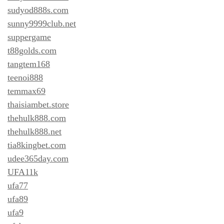
sudyod888s.com
sunny9999club.net
suppergame
t88golds.com
tangtem168
teenoi888
temmax69
thaisiambet.store
thehulk888.com
thehulk888.net
tia8kingbet.com
udee365day.com
UFA11k
ufa77
ufa89
ufa9