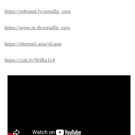
https://rebrand.ly/ssrudlp_ssru
https://wow.in.th/ssrudlp_ssru
https://shorturl.asia/sLqun
https://cutt.ly/9rlRa1c4