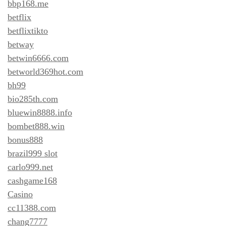
bbp168.me
betflix
betflixtikto
betway
betwin6666.com
betworld369hot.com
bh99
bio285th.com
bluewin8888.info
bombet888.win
bonus888
brazil999 slot
carlo999.net
cashgame168
Casino
cc11388.com
chang7777