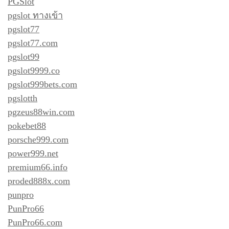
PGSlot
pgslot ทางเข้า
pgslot77
pgslot77.com
pgslot99
pgslot9999.co
pgslot999bets.com
pgslotth
pgzeus88win.com
pokebet88
porsche999.com
power999.net
premium66.info
proded888x.com
punpro
PunPro66
PunPro66.com