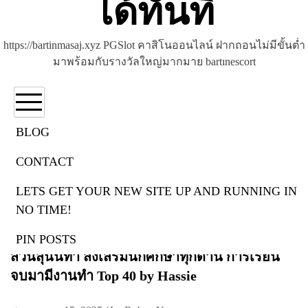
ได้ทันที
https://bartinmasaj.xyz PGSlot คาสิโนออนไลน์ ฝากถอนไม่มีขั้นต่ำ
มาพร้อมกับรางวัลใหญ่มากมาย bartınescort
BLOG
CONTACT
การเรียน
LETS GET YOUR NEW SITE UP AND RUNNING IN
Digital learning Ssrudlp.ssru.ac.th 10 กรกฎาคม
NO TIME!
68 ssru มหาวิทยาลัยราชภัฏสวนสุนันทา รอบมหา
ลัยสิ่งอำนวยความสะดวกดี เครือข่ายศิษย์เก่า
PIN POSTS
สวนสุนันทา ส่งเสริมนักศึกษาทุกด้าน การเรียน
จบมามีงานทำ Top 40 by Hassie