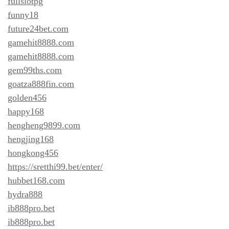
fullslotpg
funny18
future24bet.com
gamehit8888.com
gamehit8888.com
gem99ths.com
goatza888fin.com
golden456
happy168
hengheng9899.com
hengjing168
hongkong456
https://sretthi99.bet/enter/
hubbet168.com
hydra888
ib888pro.bet
ib888pro.bet