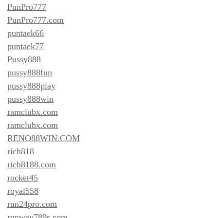
PunPro777
PunPro777.com
puntaek66
puntaek77
Pussy888
pussy888fun
pussy888play
pussy888win
ramclubx.com
ramclubx.com
RENO88WIN.COM
rich818
rich8188.com
rocket45
royal558
run24pro.com
runway789s.com