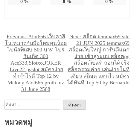
0
%
0
%
0
%
แ
Previous:
Alot666 เว็บคาสิ
Next:
สล็อต temmax69.site
โนเหมาะกับมือใหม่ทุนน้อย
21 JUN 2025 temmax69
น
โบนัสพิเศษ 500 บาท โปร
สล็อตเว็บใหญ่ การันตีแตก
ะ
วันเกิด 300
ง่าย เข้าสู่ระบบ สล็อตpg
Ace333,Slotxo,JOKER
สล็อตเว็บแท้ ถอนได้จริง
แ
,Live22 pgslot สมัครง่าย
สล็อตรวมค่าย เล่นง่ายในที่
น
ทำกำไรดี Top 12 by
เดียว สล็อต แตกไว สมัคร
ว
Melody Alot666.proth.biz
ได้ทันที Top 50 by Bernardo
31 June 2568
เ
รื่
ค้นหา
อ
สำหรับ:
ง
หมวดหมู่