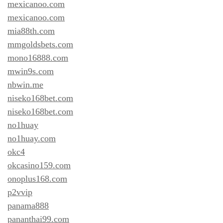
mexicanoo.com
mexicanoo.com
mia88th.com
mmgoldsbets.com
mono16888.com
mwin9s.com
nbwin.me
niseko168bet.com
niseko168bet.com
no1huay
no1huay.com
okc4
okcasino159.com
onoplus168.com
p2vvip
panama888
pananthai99.com