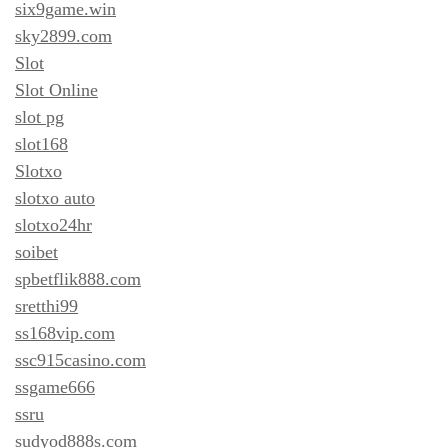
six9game.win
sky2899.com
Slot
Slot Online
slot pg
slot168
Slotxo
slotxo auto
slotxo24hr
soibet
spbetflik888.com
sretthi99
ss168vip.com
ssc915casino.com
ssgame666
ssru
sudyod888s.com