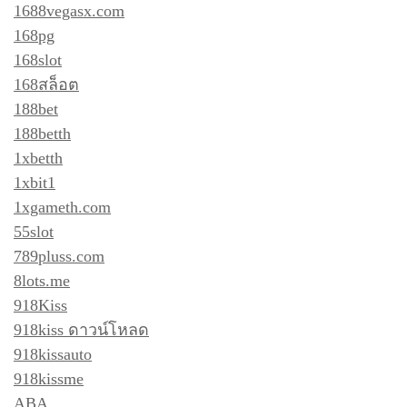
1688vegasx.com
168pg
168slot
168สล็อต
188bet
188betth
1xbetth
1xbit1
1xgameth.com
55slot
789pluss.com
8lots.me
918Kiss
918kiss ดาวน์โหลด
918kissauto
918kissme
ABA