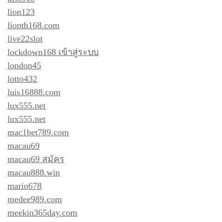
lion123
lionth168.com
live22slot
lockdown168 เข้าสู่ระบบ
london45
lotto432
luis16888.com
lux555.net
lux555.net
mac1bet789.com
macau69
macau69 สมัคร
macau888.win
mario678
medee989.com
meekin365day.com