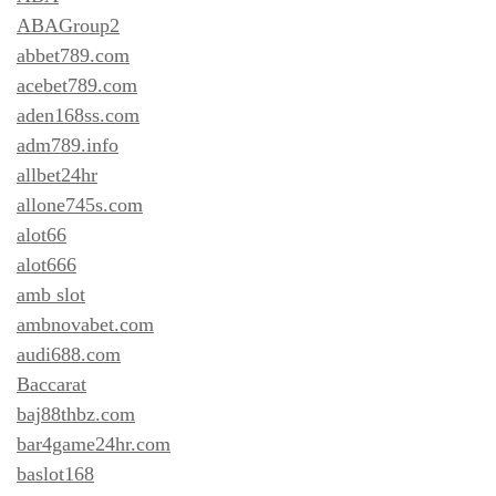
ABAGroup2
abbet789.com
acebet789.com
aden168ss.com
adm789.info
allbet24hr
allone745s.com
alot66
alot666
amb slot
ambnovabet.com
audi688.com
Baccarat
baj88thbz.com
bar4game24hr.com
baslot168