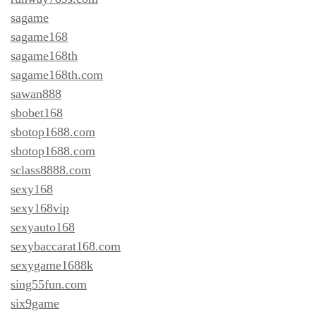
sagame
sagame168
sagame168th
sagame168th.com
sawan888
sbobet168
sbotop1688.com
sbotop1688.com
sclass8888.com
sexy168
sexy168vip
sexyauto168
sexybaccarat168.com
sexygame1688k
sing55fun.com
six9game