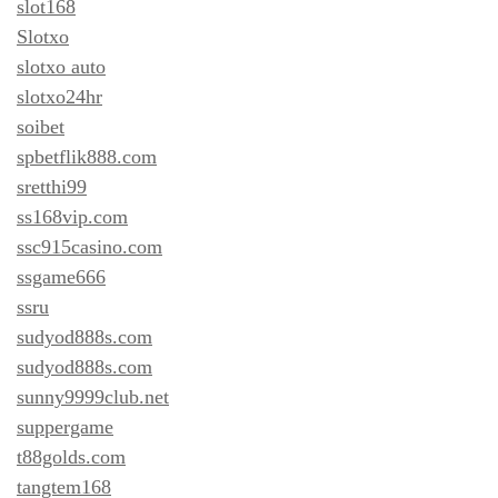
slot168
Slotxo
slotxo auto
slotxo24hr
soibet
spbetflik888.com
sretthi99
ss168vip.com
ssc915casino.com
ssgame666
ssru
sudyod888s.com
sudyod888s.com
sunny9999club.net
suppergame
t88golds.com
tangtem168