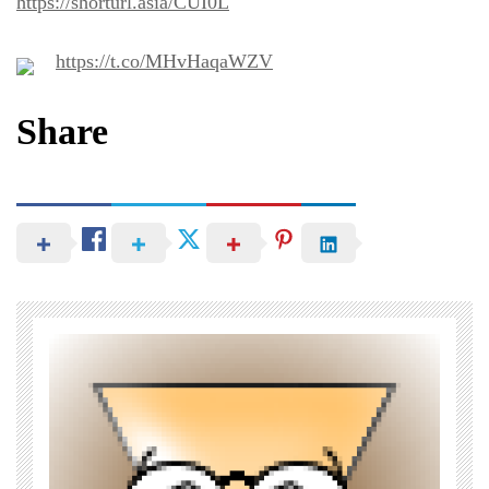
https://shorturl.asia/CUI0L
https://t.co/MHvHaqaWZV
Share