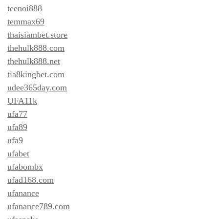
teenoi888
temmax69
thaisiambet.store
thehulk888.com
thehulk888.net
tia8kingbet.com
udee365day.com
UFA11k
ufa77
ufa89
ufa9
ufabet
ufabombx
ufad168.com
ufanance
ufanance789.com