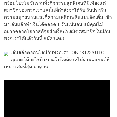
พร้อมโปรโมชั่นรวมทั้งกิจกรรมสุดพิเศษที่มีเพียงแต่
สมาชิกของพวกเราแค่นั้นที่กำลังจะได้รับ รับประกัน
ความสนุกสนานและก็ความเพลิดเพลินแบบจัดเต็ม เข้า
มาเล่นแล้วทำเงินได้ตลอด 1 วันแน่นอน แม้คุณไม่
อยากคลาดโอกาสดีๆอย่างงี้ล่ะก็ สมัครสมาชิกใหม่กับ
พวกเราได้แล้ววันนี้ สมัครเลย!
เล่นสล็อตออนไลน์กับพวกเรา JOKER123AUTO
คุณจะได้อะไรบ้างบนเว็บไซต์ตรงไม่ผ่านเอเย่นต์ที่
เหมาะสมที่สุด มาดูกัน!