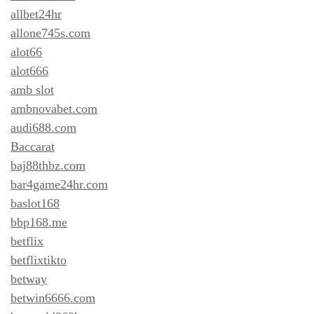
allbet24hr
allone745s.com
alot66
alot666
amb slot
ambnovabet.com
audi688.com
Baccarat
baj88thbz.com
bar4game24hr.com
baslot168
bbp168.me
betflix
betflixtikto
betway
betwin6666.com