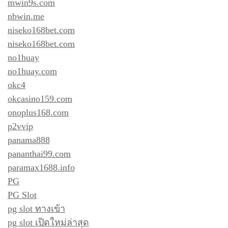
mwin9s.com
nbwin.me
niseko168bet.com
niseko168bet.com
no1huay
no1huay.com
okc4
okcasino159.com
onoplus168.com
p2vvip
panama888
pananthai99.com
paramax1688.info
PG
PG Slot
pg slot ทางเข้า
pg slot เปิดใหม่ล่าสุด