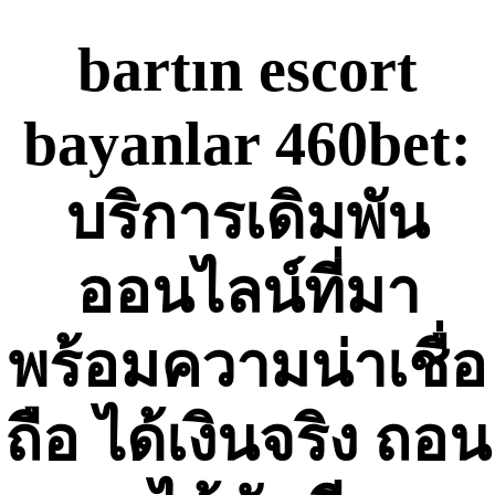
Skip
to
bartın escort
content
bayanlar 460bet:
บริการเดิมพัน
ออนไลน์ที่มา
พร้อมความน่าเชื่อ
ถือ ได้เงินจริง ถอน