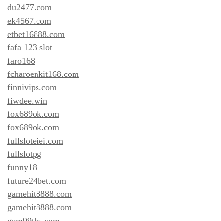
du2477.com
ek4567.com
etbet16888.com
fafa 123 slot
faro168
fcharoenkit168.com
finnivips.com
fiwdee.win
fox689ok.com
fox689ok.com
fullsloteiei.com
fullslotpg
funny18
future24bet.com
gamehit8888.com
gamehit8888.com
gem99ths.com