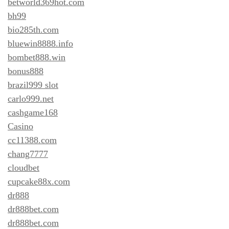
betworld369hot.com
bh99
bio285th.com
bluewin8888.info
bombet888.win
bonus888
brazil999 slot
carlo999.net
cashgame168
Casino
cc11388.com
chang7777
cloudbet
cupcake88x.com
dr888
dr888bet.com
dr888bet.com