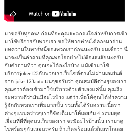
มาขอรับทุกคน! ก่อนที่จะคุณจะตกลงใจสำหรับการเข้า
มาใช้บริการกับพวกเรา ขอให้พวกท่านได้ลองมาอ่าน
บทความในพาร์ทนี้ของพวกเราก่อนนะครับ ผมเชื่อว่า นี่
น่าจะเป็นคำถามที่คุณพอใจอย่างไม่ต้องสงสัยนะครับ
กับคำถามที่ว่า คุณจะได้อะไรบ้าง แม้เข้ามาใช้
บริการjoker123กับพวกเราเว็บไซต์ตรงไม่ผ่านเอเย่นต์
จาก joker123auto แน่ๆขอรับว่า คุณสมบัติต่างๆของเรา
คุณควรต้องเข้ามาใช้บริการด้วยตัวเองแค่นั้น คุณถึง
จะทราบดีว่ามันมีอะไรบ้าง แต่ว่าเพื่อให้คุณได้ทำความ
รู้จักกับพวกเราเพิ่มมากขึ้น รวมทั้งได้รับทราบเนื้อหา
ต่างๆแบบคร่าวๆเราก็จัดเต็มมาให้เลยกับ 4 ระบบสุด
เยี่ยมที่ดีที่สุดบนเว็บของเรา จะมีอะไรบ้างนั้น เรามาดู
ไปพร้อมๆกันเลยนะครับ ถ้าเกิดพร้อมแล้วก็เลทโกเลย