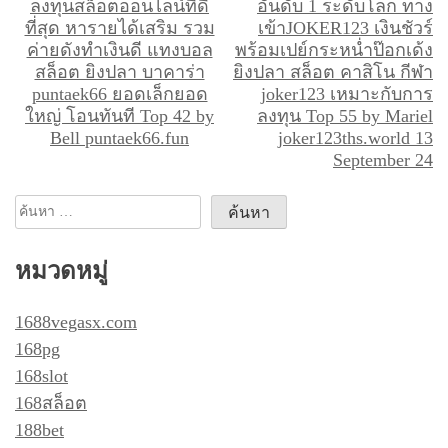
ลงทุนสล็อตออนไลน์ที่ดี
อันดับ 1 ระดับโลก ทาง
น
ที่สุด หารายได้เสริม รวม
เข้าJOKER123 เงินชัวร์
ะ
ค่ายดังทำเงินดี แทงบอล
พร้อมเปย์กระหน่ำป๊อกเด้ง
สล็อต ยิงปลา บาคาร่า
ยิงปลา สล็อต คาสิโน กีฬา
แ
puntaek66 ยอดเล็กยอด
joker123 เหมาะกับการ
น
ใหญ่ โอนทันที Top 42 by
ลงทุน Top 55 by Mariel
ว
Bell puntaek66.fun
joker123ths.world 13
September 24
เ
รื่
ค้นหา
อ
สำหรับ:
ง
หมวดหมู่
1688vegasx.com
168pg
168slot
168สล็อต
188bet