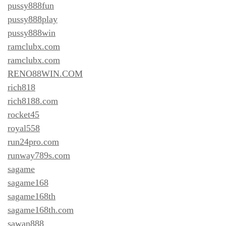
pussy888fun
pussy888play
pussy888win
ramclubx.com
ramclubx.com
RENO88WIN.COM
rich818
rich8188.com
rocket45
royal558
run24pro.com
runway789s.com
sagame
sagame168
sagame168th
sagame168th.com
sawan888