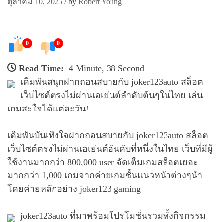
ตุลาคม 10, 2025
/
by
Robert Young
0
0
Read Time:
4 Minute, 38 Second
เดิมพันสนุกฝากถอนสบายกับ joker123auto สล็อต
เว็บไซต์ตรงไม่ผ่านเอเย่นต์ลำดับต้นๆในไทย เล่น
เกมสะใจได้แต่ละวัน!
เดิมพันบันเทิงใจฝากถอนสบายกับ joker123auto สล็อต
เว็บไซต์ตรงไม่ผ่านเอเย่นต์อันดับที่หนึ่งในไทย เว็บที่มีผู้
ใช้งานมากกว่า 800,000 user จัดเต็มเกมสล็อตเยอะ
มากกว่า 1,000 เกมจากค่ายเกมชั้นแนวหน้าต่างๆนำ
โดยค่ายหลักอย่าง joker123 gaming
joker123auto ที่มาพร้อมโปรโมชั่นรวมทั้งกิจกรรม