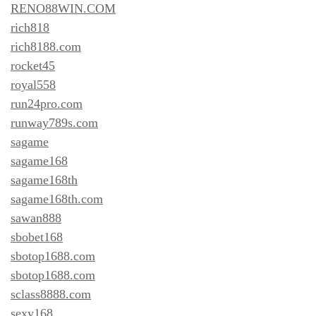
RENO88WIN.COM
rich818
rich8188.com
rocket45
royal558
run24pro.com
runway789s.com
sagame
sagame168
sagame168th
sagame168th.com
sawan888
sbobet168
sbotop1688.com
sbotop1688.com
sclass8888.com
sexy168