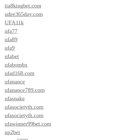
tia8kingbet.com
udee365day.com
UFA11k
ufa77
ufa89
ufa9
ufabet
ufabombx
ufad168.com
ufanance
ufanance789.com
ufasnake
ufasocietyth.com
ufasocietyth.com
ufawinner99bet.com
up2bet