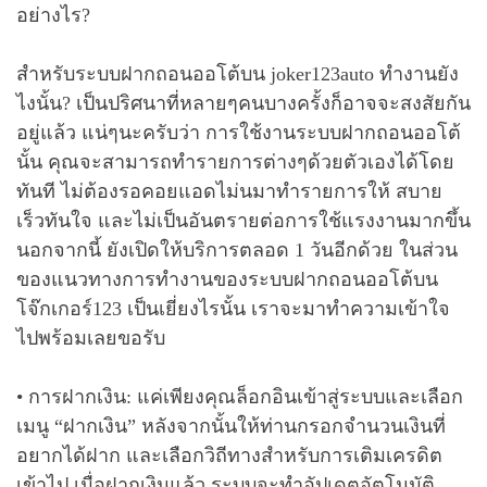
อย่างไร?
สำหรับระบบฝากถอนออโต้บน joker123auto ทำงานยัง
ไงนั้น? เป็นปริศนาที่หลายๆคนบางครั้งก็อาจจะสงสัยกัน
อยู่แล้ว แน่ๆนะครับว่า การใช้งานระบบฝากถอนออโต้
นั้น คุณจะสามารถทำรายการต่างๆด้วยตัวเองได้โดย
ทันที ไม่ต้องรอคอยแอดไม่นมาทำรายการให้ สบาย
เร็วทันใจ และไม่เป็นอันตรายต่อการใช้แรงงานมากขึ้น
นอกจากนี้ ยังเปิดให้บริการตลอด 1 วันอีกด้วย ในส่วน
ของแนวทางการทำงานของระบบฝากถอนออโต้บน
โจ๊กเกอร์123 เป็นเยี่ยงไรนั้น เราจะมาทำความเข้าใจ
ไปพร้อมเลยขอรับ
• การฝากเงิน: แค่เพียงคุณล็อกอินเข้าสู่ระบบและเลือก
เมนู “ฝากเงิน” หลังจากนั้นให้ท่านกรอกจำนวนเงินที่
อยากได้ฝาก และเลือกวิถีทางสำหรับการเติมเครดิต
เข้าไป เมื่อฝากเงินแล้ว ระบบจะทำอัปเดตอัตโนมัติ