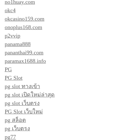
no1huay.com
okc4
okcasino159.com
onoplus168.com
p2vvip
panama888
pananthai99.com
paramax1688.info
PG
PG Slot
pg slot ทางเข้า
pg slot เปิดใหม่ล่าสุด
pg slot เว็บตรง
PG Slot เว็บใหม่
pg สล็อต
pg เว็บตรง
pg77