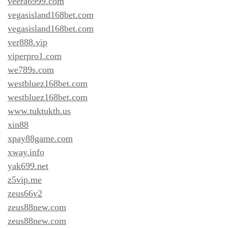
veera6999.com
vegasisland168bet.com
vegasisland168bet.com
ver888.vip
viperpro1.com
we789s.com
westbluez168bet.com
westbluez168bet.com
www.tuktukth.us
xin88
xpay88game.com
xway.info
yak699.net
z5vip.me
zeus66v2
zeus88new.com
zeus88new.com