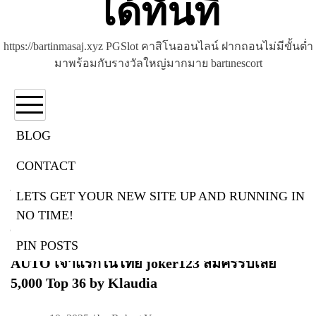
ได้ทันที
https://bartinmasaj.xyz PGSlot คาสิโนออนไลน์ ฝากถอนไม่มีขั้นต่ำ
มาพร้อมกับรางวัลใหญ่มากมาย bartınescort
BLOG
CONTACT
joker123auto
LETS GET YOUR NEW SITE UP AND RUNNING IN
Joker123 joker123auto.win 21 พฤศจิกายน 2025
NO TIME!
joker123auto เกมสล็อต มั่นคง ปลอดภัย แนะนำ
เพื่อนรายได้หลักแสน วันเกิดรับ 300 บาทระบบ
PIN POSTS
AUTO เจ้าแรกในไทย joker123 สมัครรับเลย
5,000 Top 36 by Klaudia