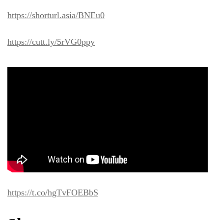
https://shorturl.asia/BNEu0
https://cutt.ly/5rVG0ppy
https://t.co/hgTvFOEBbS