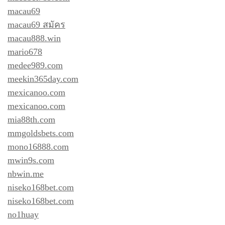
macau69
macau69 สมัคร
macau888.win
mario678
medee989.com
meekin365day.com
mexicanoo.com
mexicanoo.com
mia88th.com
mmgoldsbets.com
mono16888.com
mwin9s.com
nbwin.me
niseko168bet.com
niseko168bet.com
no1huay