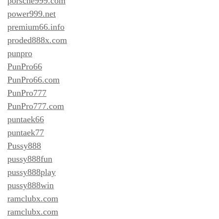
porsche999.com
power999.net
premium66.info
proded888x.com
punpro
PunPro66
PunPro66.com
PunPro777
PunPro777.com
puntaek66
puntaek77
Pussy888
pussy888fun
pussy888play
pussy888win
ramclubx.com
ramclubx.com