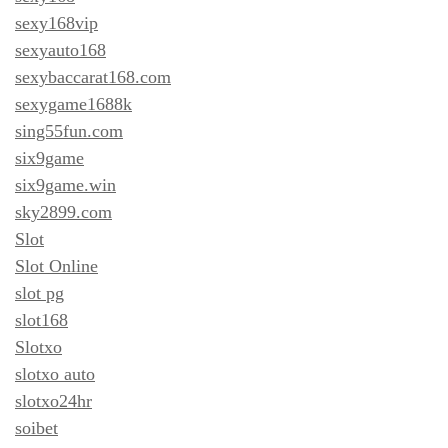
sexy168vip
sexyauto168
sexybaccarat168.com
sexygame1688k
sing55fun.com
six9game
six9game.win
sky2899.com
Slot
Slot Online
slot pg
slot168
Slotxo
slotxo auto
slotxo24hr
soibet