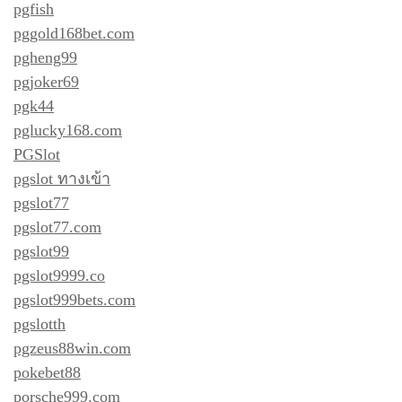
pgfish
pggold168bet.com
pgheng99
pgjoker69
pgk44
pglucky168.com
PGSlot
pgslot ทางเข้า
pgslot77
pgslot77.com
pgslot99
pgslot9999.co
pgslot999bets.com
pgslotth
pgzeus88win.com
pokebet88
porsche999.com