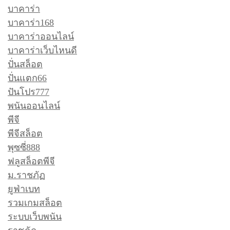
บาคาร่า
บาคาร่า168
บาคาร่าออนไลน์
บาคาร่าเว็บไหนดี
ปั่นสล็อต
ปั่นแตก66
ปันโปร777
พนันออนไลน์
พีจี
พีจีสล็อต
พุซซี่888
ฟลูสล็อตพีจี
ม.ราชภัฏ
ยูฟ่าเบท
รวมเกมสล็อต
ระบบเว็บพนัน