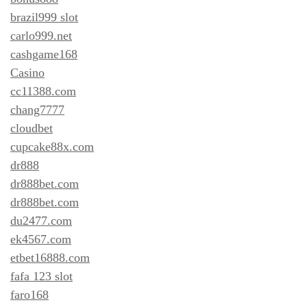
brazil999 slot
carlo999.net
cashgame168
Casino
cc11388.com
chang7777
cloudbet
cupcake88x.com
dr888
dr888bet.com
dr888bet.com
du2477.com
ek4567.com
etbet16888.com
fafa 123 slot
faro168