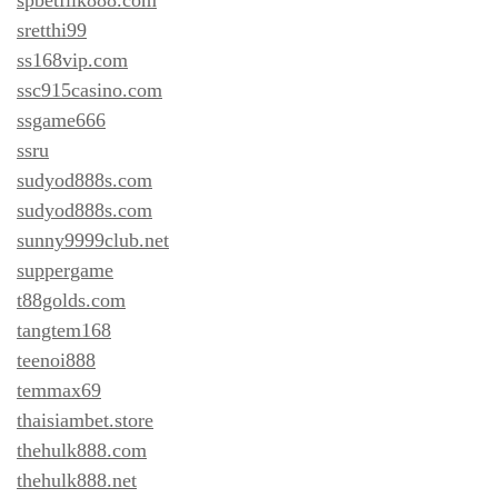
sretthi99
ss168vip.com
ssc915casino.com
ssgame666
ssru
sudyod888s.com
sudyod888s.com
sunny9999club.net
suppergame
t88golds.com
tangtem168
teenoi888
temmax69
thaisiambet.store
thehulk888.com
thehulk888.net