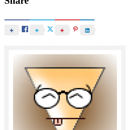
Share