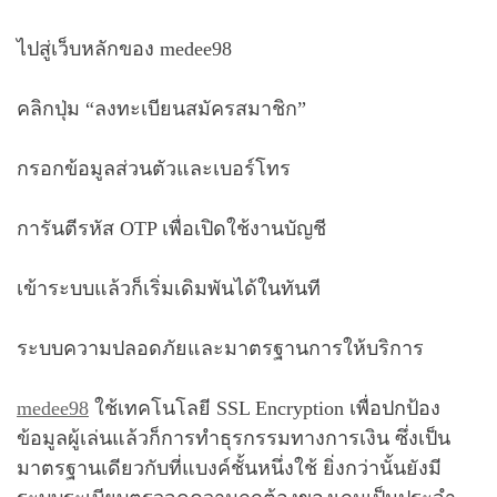
ไปสู่เว็บหลักของ medee98
คลิกปุ่ม “ลงทะเบียนสมัครสมาชิก”
กรอกข้อมูลส่วนตัวและเบอร์โทร
การันตีรหัส OTP เพื่อเปิดใช้งานบัญชี
เข้าระบบแล้วก็เริ่มเดิมพันได้ในทันที
ระบบความปลอดภัยและมาตรฐานการให้บริการ
medee98
ใช้เทคโนโลยี SSL Encryption เพื่อปกป้อง
ข้อมูลผู้เล่นแล้วก็การทำธุรกรรมทางการเงิน ซึ่งเป็น
มาตรฐานเดียวกับที่แบงค์ชั้นหนึ่งใช้ ยิ่งกว่านั้นยังมี