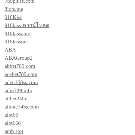
789pluss.com
8lots.me
918Kiss
918kiss ดาวน์โหลด
918kissauto
918kissme
ABA
ABAGroup2
abbet789.com
acebet789.com
aden168ss.com
adm789.info
allbet24hr
allone745s.com
alot66
alot666
amb slot