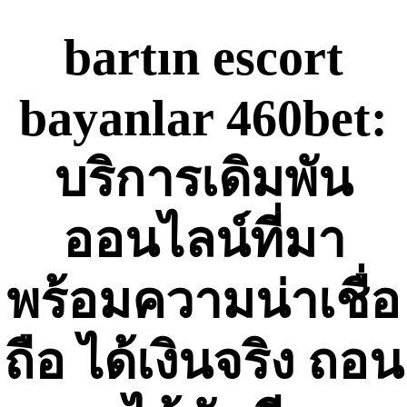
Skip
to
bartın escort
content
bayanlar 460bet:
บริการเดิมพัน
ออนไลน์ที่มา
พร้อมความน่าเชื่อ
ถือ ได้เงินจริง ถอน