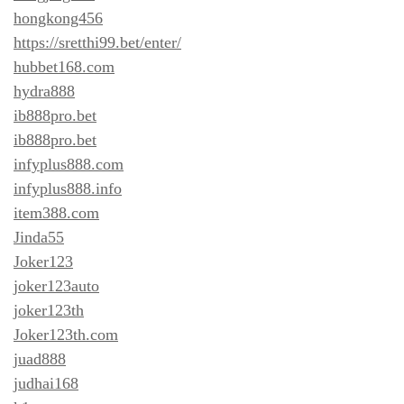
hongkong456
https://sretthi99.bet/enter/
hubbet168.com
hydra888
ib888pro.bet
ib888pro.bet
infyplus888.com
infyplus888.info
item388.com
Jinda55
Joker123
joker123auto
joker123th
Joker123th.com
juad888
judhai168