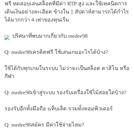
ฟรี ทดสอบเล่นสล็อตที่มีค่า RTP สูง และใช้เทคนิคการ
เดินเงินอย่างละเอียด ข้างใน 1 สัปดาห์สามารถได้กำไร
ได้มากกว่า 4 เท่าของทุนเริ่ม
ปริศนาที่พบมากเกี่ยวกับ medee98
Q: medee98เครดิตฟรี ใช้เล่นเกมอะไรได้บ้าง?
ใช้ได้กับทุกเกมในระบบ ไม่ว่าจะเป็นสล็อต คาสิโน หรือ
กีฬา
Q: medee98เข้าสู่ระบบ รองรับเครื่องใช้ไม้สอยใดบ้าง?
รองรับอีกทั้งมือถือ แท็บเล็ต รวมทั้งคอมพิวเตอร์
Q: medee98สมัคร มีค่าใช้จ่ายไหม?