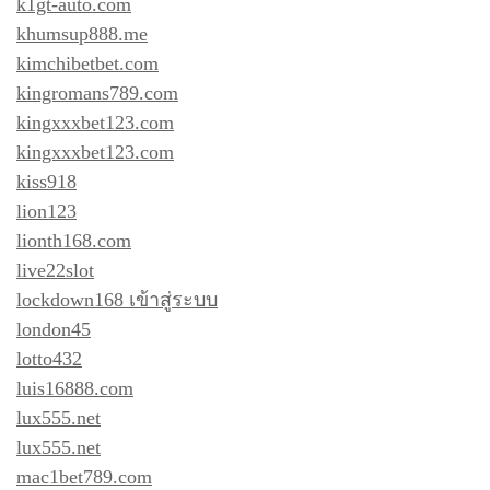
k1gt-auto.com
khumsup888.me
kimchibetbet.com
kingromans789.com
kingxxxbet123.com
kingxxxbet123.com
kiss918
lion123
lionth168.com
live22slot
lockdown168 เข้าสู่ระบบ
london45
lotto432
luis16888.com
lux555.net
lux555.net
mac1bet789.com