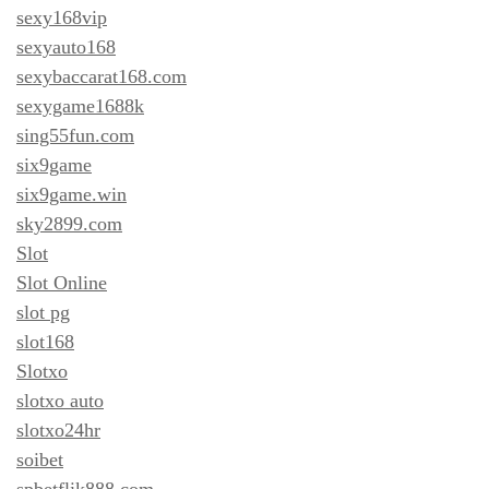
sexy168vip
sexyauto168
sexybaccarat168.com
sexygame1688k
sing55fun.com
six9game
six9game.win
sky2899.com
Slot
Slot Online
slot pg
slot168
Slotxo
slotxo auto
slotxo24hr
soibet
spbetflik888.com