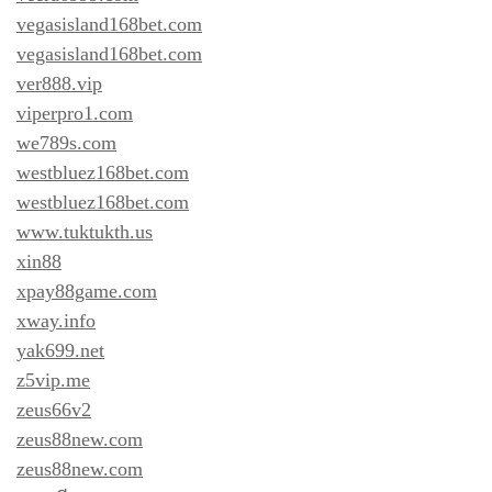
vegasisland168bet.com
vegasisland168bet.com
ver888.vip
viperpro1.com
we789s.com
westbluez168bet.com
westbluez168bet.com
www.tuktukth.us
xin88
xpay88game.com
xway.info
yak699.net
z5vip.me
zeus66v2
zeus88new.com
zeus88new.com