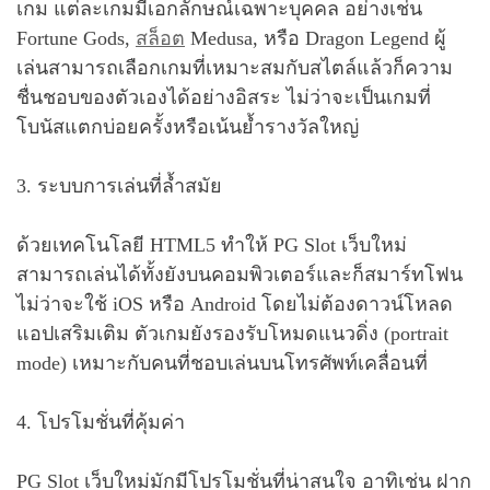
เกม แต่ละเกมมีเอกลักษณ์เฉพาะบุคคล อย่างเช่น
Fortune Gods,
สล็อต
Medusa, หรือ Dragon Legend ผู้
เล่นสามารถเลือกเกมที่เหมาะสมกับสไตล์แล้วก็ความ
ชื่นชอบของตัวเองได้อย่างอิสระ ไม่ว่าจะเป็นเกมที่
โบนัสแตกบ่อยครั้งหรือเน้นย้ำรางวัลใหญ่
3. ระบบการเล่นที่ล้ำสมัย
ด้วยเทคโนโลยี HTML5 ทำให้ PG Slot เว็บใหม่
สามารถเล่นได้ทั้งยังบนคอมพิวเตอร์และก็สมาร์ทโฟน
ไม่ว่าจะใช้ iOS หรือ Android โดยไม่ต้องดาวน์โหลด
แอปเสริมเติม ตัวเกมยังรองรับโหมดแนวดิ่ง (portrait
mode) เหมาะกับคนที่ชอบเล่นบนโทรศัพท์เคลื่อนที่
4. โปรโมชั่นที่คุ้มค่า
PG Slot เว็บใหม่มักมีโปรโมชั่นที่น่าสนใจ อาทิเช่น ฝาก