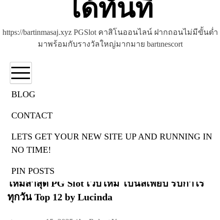
ได้ทันที
https://bartinmasaj.xyz PGSlot คาสิโนออนไลน์ ฝากถอนไม่มีขั้นต่ำ
มาพร้อมกับรางวัลใหญ่มากมาย bartınescort
BLOG
CONTACT
PG Slot เว็บใหม่
LETS GET YOUR NEW SITE UP AND RUNNING IN
PG Slot เว็บใหม่ colions.org 10 กรกฎา 2024 PG
NO TIME!
Slot เว็บใหม่ ทดลองเล่นฟรี ไม่มีค่าใช้จ่ายเล่น
ผ่านหน้าเว็บได้ทันที ฝาก-ถอน อัตโนมัติทางเข้า
PIN POSTS
ใหม่ล่าสุด PG Slot เว็บใหม่ โบนัสเพียบ รับกำไร
ทุกวัน Top 12 by Lucinda