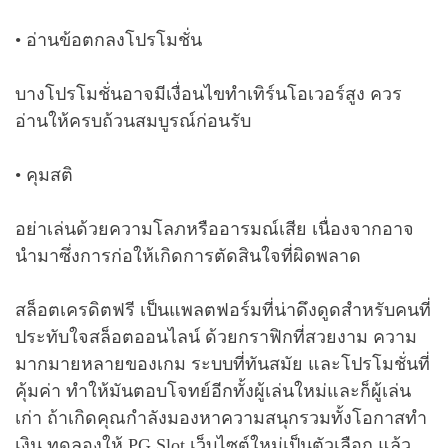
• อ่านข้อตกลงโปรโมชั่น
บางโปรโมชั่นอาจมีเงื่อนไขทำเทิร์นโอเวอร์สูง ควร
อ่านให้ครบถ้วนสมบูรณ์ก่อนรับ
• คุมสติ
อย่าเล่นด้วยความโลภหรืออารมณ์เสีย เนื่องจากอาจ
นำมาซึ่งการก่อให้เกิดการตัดสินใจที่ผิดพลาด
สล็อตเครดิตฟรี เป็นแพลตฟอร์มที่น่าดึงดูดสำหรับคนที่
ประทับใจสล็อตออนไลน์ ด้วยกราฟิกที่สวยงาม ความ
มากมายหลายของเกม ระบบที่ทันสมัย และโปรโมชั่นที่
คุ้มค่า ทำให้มันตอบโจทย์อีกทั้งผู้เล่นใหม่และก็ผู้เล่น
เก่า ถ้าเกิดคุณกำลังมองหาความสนุกรวมทั้งโอกาสทำ
เงิน ทดลองให้ PG Slot เว็บไซต์ใหม่เป็นตัวเลือก แล้ว