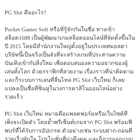
PG Slot คืออะไร?
Pocket Games Soft หรือที่รู้จักกันในชื่อ ทางเข้า
สล็อต1688 เป็นผู้พัฒนาเกมสล็อตออนไลน์ที่จัดตั้งขึ้นใน
ปี 2015 โดยมีสำนักงานใหญ่ตั้งอยู่ในประเทศมอลตา
บริษัทนี้เป็นจริงเป็นจังที่จะสร้างเกมที่ประสานความ
บันเทิงเข้ากับสิ่งใหม่ เพื่อตอบสนองความอยากของผู้
เล่นทั้งโลก ด้วยกราฟิกที่สวยงาม เรื่องราวที่น่าติดตาม
และก็ระบบการเล่นที่ลื่นไหล PG Slot เว็บใหม่ ก็เลย
แปลงเป็นชื่อที่ชินหูในวงการคาสิโนออนไลน์อย่าง
รวดเร็ว
PG Slot เว็บใหม่ หมายคือแพลตฟอร์มหรือเว็บไซต์ที่
เพิ่งจะเปิดตัว โดยย้ำพรีเซ็นท์เกมจาก PG Slot พร้อมฟี
พบร์ที่ได้รับการอัปเกรด ตัวอย่างเช่น ระบบฝาก-ถอนที่
รวดเร็วทันใจ โปรโมชั่นที่น่าดึงดูด และก็การออกแบบ