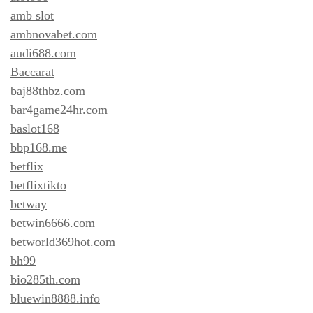
amb slot
ambnovabet.com
audi688.com
Baccarat
baj88thbz.com
bar4game24hr.com
baslot168
bbp168.me
betflix
betflixtikto
betway
betwin6666.com
betworld369hot.com
bh99
bio285th.com
bluewin8888.info