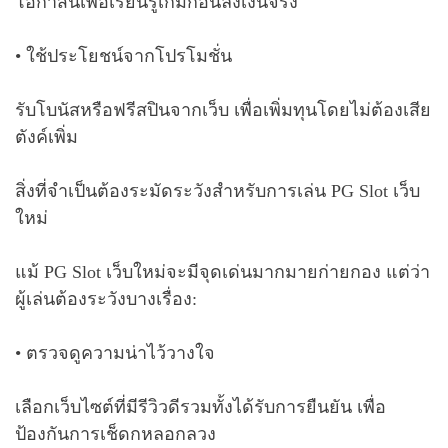
โอกาสนี้เพื่อเรียนรู้เกมก่อนลงเงินจริง
• ใช้ประโยชน์จากโปรโมชั่น
รับโบนัสหรือฟรีสปินจากเว็บ เพื่อเพิ่มทุนโดยไม่ต้องเสีย
ตังค์เพิ่ม
สิ่งที่จำเป็นต้องระมัดระวังสำหรับการเล่น PG Slot เว็บ
ใหม่
แม้ PG Slot เว็บใหม่จะมีจุดเด่นมากมายก่ายกอง แต่ว่า
ผู้เล่นต้องระวังบางเรื่อง:
• ตรวจดูความน่าไว้วางใจ
เลือกเว็บไซต์ที่มีรีวิวดีรวมทั้งได้รับการยืนยัน เพื่อ
ป้องกันการเช็ดกหลอกลวง