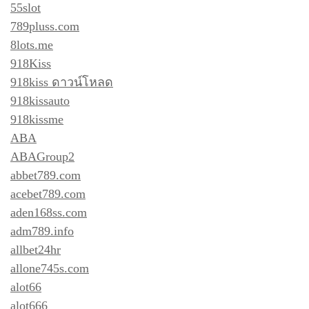
55slot
789pluss.com
8lots.me
918Kiss
918kiss ดาวน์โหลด
918kissauto
918kissme
ABA
ABAGroup2
abbet789.com
acebet789.com
aden168ss.com
adm789.info
allbet24hr
allone745s.com
alot66
alot666