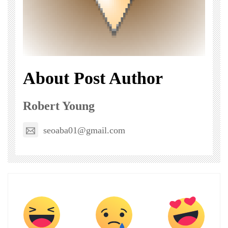
About Post Author
Robert Young
seoaba01@gmail.com