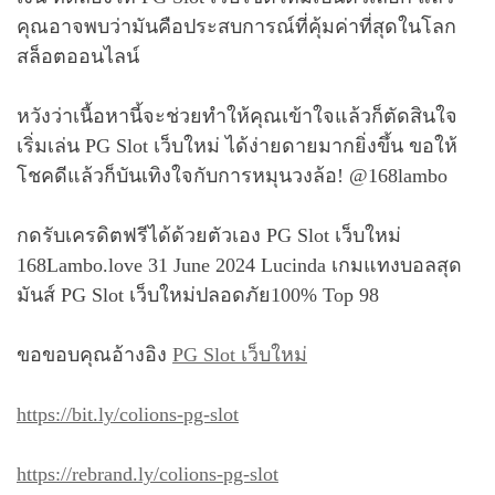
คุณอาจพบว่ามันคือประสบการณ์ที่คุ้มค่าที่สุดในโลก
สล็อตออนไลน์
หวังว่าเนื้อหานี้จะช่วยทำให้คุณเข้าใจแล้วก็ตัดสินใจ
เริ่มเล่น PG Slot เว็บใหม่ ได้ง่ายดายมากยิ่งขึ้น ขอให้
โชคดีแล้วก็บันเทิงใจกับการหมุนวงล้อ! @168lambo
กดรับเครดิตฟรีได้ด้วยตัวเอง PG Slot เว็บใหม่
168Lambo.love 31 June 2024 Lucinda เกมแทงบอลสุด
มันส์ PG Slot เว็บใหม่ปลอดภัย100% Top 98
ขอขอบคุณอ้างอิง
PG Slot เว็บใหม่
https://bit.ly/colions-pg-slot
https://rebrand.ly/colions-pg-slot