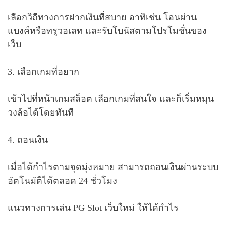
เลือกวิถีทางการฝากเงินที่สบาย อาทิเช่น โอนผ่าน
แบงค์หรือทรูวอเลท และรับโบนัสตามโปรโมชั่นของ
เว็บ
3. เลือกเกมที่อยาก
เข้าไปที่หน้าเกมสล็อต เลือกเกมที่สนใจ และก็เริ่มหมุน
วงล้อได้โดยทันที
4. ถอนเงิน
เมื่อได้กำไรตามจุดมุ่งหมาย สามารถถอนเงินผ่านระบบ
อัตโนมัติได้ตลอด 24 ชั่วโมง
แนวทางการเล่น PG Slot เว็บใหม่ ให้ได้กำไร