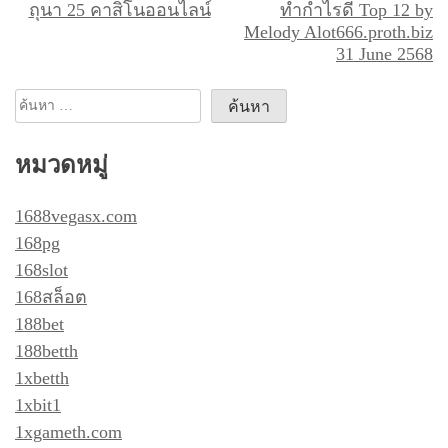
น
ถุนา 25 คาสิโนออนไลน์
ทำกำไรดี Top 12 by
ว
Melody Alot666.proth.biz
31 June 2568
เ
รื่
ค้นหา
อ
สำหรับ:
ง
หมวดหมู่
1688vegasx.com
168pg
168slot
168สล็อต
188bet
188betth
1xbetth
1xbit1
1xgameth.com