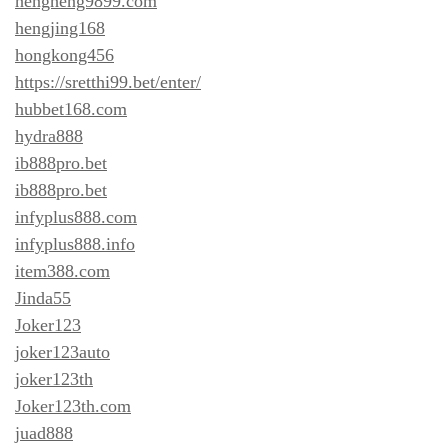
hengheng9899.com
hengjing168
hongkong456
https://sretthi99.bet/enter/
hubbet168.com
hydra888
ib888pro.bet
ib888pro.bet
infyplus888.com
infyplus888.info
item388.com
Jinda55
Joker123
joker123auto
joker123th
Joker123th.com
juad888