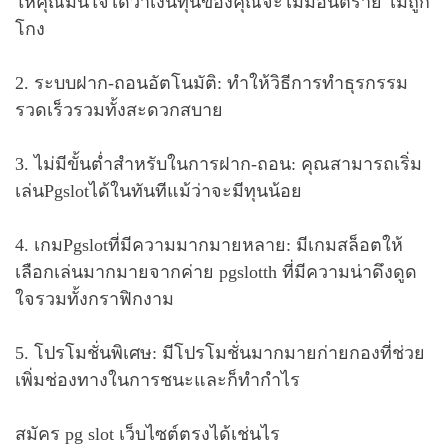
ให้คุณมั่นใจได้ว่าเงินทุนของคุณจะไม่มีอันตราย ไม่ถูก
โกง
2. ระบบฝาก-ถอนอัตโนมัติ: ทำให้วิธีการทำธุรกรรม
รวดเร็วรวมทั้งสะดวกสบาย
3. ไม่มีขั้นต่ำสำหรับในการฝาก-ถอน: คุณสามารถเริ่ม
เล่นPgslotได้ในทันทีแม้ว่าจะมีทุนน้อย
4. เกมPgslotที่มีความมากมายหลาย: มีเกมสล็อตให้
เลือกเล่นมากมายจากค่าย pgslotth ที่มีความน่าดึงดูด
ใจรวมทั้งกราฟิกงาม
5. โปรโมชั่นพิเศษ: มีโปรโมชั่นมากมายก่ายกองที่ช่วย
เพิ่มช่องทางในการชนะและก็ทำกำไร
สมัคร pg slot เว็บไซต์ตรงได้เช่นไร