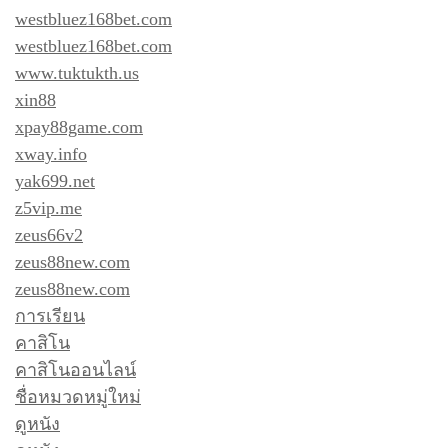
westbluez168bet.com
westbluez168bet.com
www.tuktukth.us
xin88
xpay88game.com
xway.info
yak699.net
z5vip.me
zeus66v2
zeus88new.com
zeus88new.com
การเรียน
คาสิโน
คาสิโนออนไลน์
ชื่อหมวดหมู่ใหม่
ดูหนัง