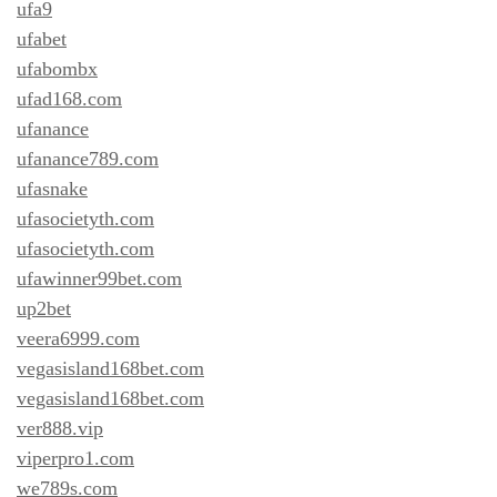
ufa9
ufabet
ufabombx
ufad168.com
ufanance
ufanance789.com
ufasnake
ufasocietyth.com
ufasocietyth.com
ufawinner99bet.com
up2bet
veera6999.com
vegasisland168bet.com
vegasisland168bet.com
ver888.vip
viperpro1.com
we789s.com