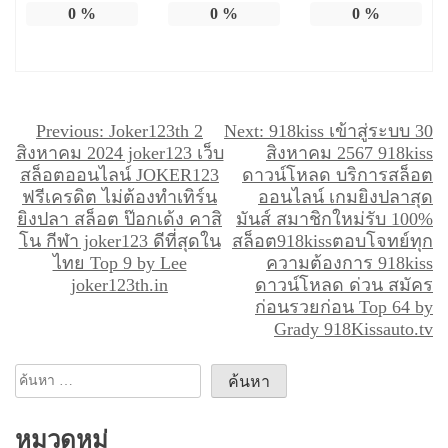
0
%
0
%
0
%
แ
Previous:
Joker123th 2
Next:
918kiss เข้าสู่ระบบ 30
สิงหาคม 2024 joker123 เว็บ
สิงหาคม 2567 918kiss
น
สล็อตออนไลน์ JOKER123
ดาวน์โหลด บริการสล็อต
ะ
ฟรีเครดิต ไม่ต้องทำเทิร์น
ออนไลน์ เกมยิงปลาสุด
ยิงปลา สล็อต ป๊อกเด้ง คาสิ
มันส์ สมาชิกใหม่รับ 100%
แ
โน กีฬา joker123 ดีที่สุดใน
สล็อต918kissตอบโจทย์ทุก
น
ไทย Top 9 by Lee
ความต้องการ 918kiss
ว
joker123th.in
ดาวน์โหลด ด่วน สมัคร
ก่อนรวยก่อน Top 64 by
เ
Grady 918Kissauto.tv
รื่
อ
ค้นหา
ง
สำหรับ:
หมวดหมู่