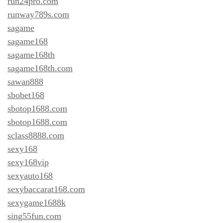
run24pro.com
runway789s.com
sagame
sagame168
sagame168th
sagame168th.com
sawan888
sbobet168
sbotop1688.com
sbotop1688.com
sclass8888.com
sexy168
sexy168vip
sexyauto168
sexybaccarat168.com
sexygame1688k
sing55fun.com