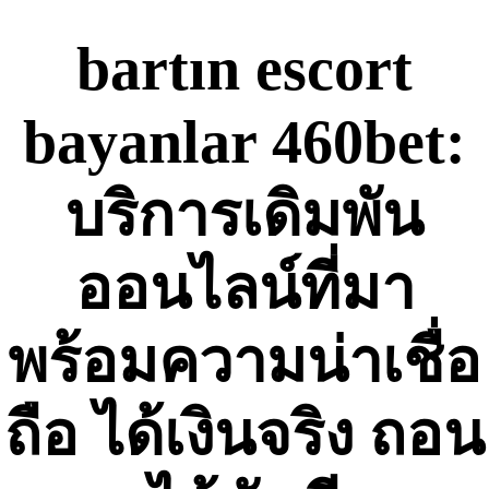
Skip
to
bartın escort
content
bayanlar 460bet:
บริการเดิมพัน
ออนไลน์ที่มา
พร้อมความน่าเชื่อ
ถือ ได้เงินจริง ถอน