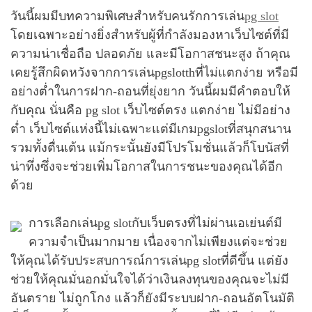
วันนี้ผมมีบทความพิเศษสำหรับคนรักการเล่น
pg slot
โดยเฉพาะอย่างยิ่งสำหรับผู้ที่กำลังมองหาเว็บไซต์ที่มี
ความน่าเชื่อถือ ปลอดภัย และมีโอกาสชนะสูง ถ้าคุณ
เคยรู้สึกผิดหวังจากการเล่นpgslotthที่ไม่แตกง่าย หรือมี
อย่างต่ำในการฝาก-ถอนที่ยุ่งยาก วันนี้ผมมีคำตอบให้
กับคุณ นั่นคือ pg slot เว็บไซต์ตรง แตกง่าย ไม่มีอย่าง
ต่ำ เว็บไซต์แห่งนี้ไม่เฉพาะแต่มีเกมpgslotที่สนุกสนาน
รวมทั้งตื่นเต้น แม้กระนั้นยังมีโปรโมชั่นแล้วก็โบนัสที่
น่าทึ่งซึ่งจะช่วยเพิ่มโอกาสในการชนะของคุณได้อีก
ด้วย
การเลือกเล่นpg slotกับเว็บตรงที่ไม่ผ่านเอเย่นต์มี
ความจำเป็นมากมาย เนื่องจากไม่เพียงแต่จะช่วย
ให้คุณได้รับประสบการณ์การเล่นpg slotที่ดีขึ้น แต่ยัง
ช่วยให้คุณมั่นอกมั่นใจได้ว่าเงินลงทุนของคุณจะไม่มี
อันตราย ไม่ถูกโกง แล้วก็ยังมีระบบฝาก-ถอนอัตโนมัติ