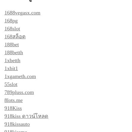
1688vegasx.com
168pg
168slot
168สล็อต
188bet
188betth
1xbetth
1xbit1
1xgameth.com
55slot
789pluss.com
8lots.me
918Kiss
918kiss ดาวน์โหลด
918kissauto
918kissme