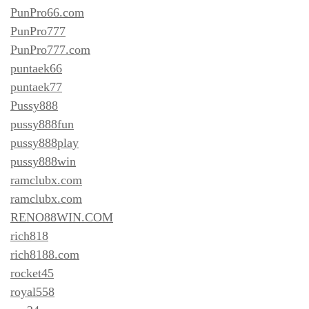
PunPro66.com
PunPro777
PunPro777.com
puntaek66
puntaek77
Pussy888
pussy888fun
pussy888play
pussy888win
ramclubx.com
ramclubx.com
RENO88WIN.COM
rich818
rich8188.com
rocket45
royal558