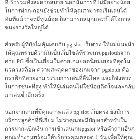
ที่เร็วรวมทั้งสะดวกสบาย นอกนั้นการที่ไม่มีอย่างน้อย
ในการฝาก-ถอนยังช่วยทำให้คุณสามารถเริ่มเล่นได้
ทันทีแม้ว่าจะมีทุนน้อย ก็สามารถสนุกและก็ได้โอกาส
ชนะรางวัลใหญ่ได้
สำหรับผู้ที่ยังไม่คุ้นเคยกับ pg slot เว็บตรง ให้ผมแนะนำ
ให้คุณทราบดีว่ามันเป็นเว็บไซต์ที่รวมเกมpgslotthจาก
ค่าย PG ซึ่งเป็นเยี่ยมในค่ายเกมยอดนิยมเยอะที่สุดใน
แวดวงสล็อต ความสะดุดตาของเกมจาก pgslotth คือ
กราฟิกที่สวยงาม ระบบการเล่นที่ลื่นไหล และก็จังหวะ
ในการชนะที่สูง ทำให้ผู้เล่นคนไม่ใช่น้อยติดใจและกลับ
มาเล่นซ้ำอีกครั้ง
นอกจากเกมที่มีคุณภาพแล้ว pg slot เว็บตรง ยังมีการ
บริการลูกค้าที่ดีเยี่ยม ไม่ว่าคุณจะมีปัญหาสำหรับใน
การฝาก-เบิกเงิน การเข้าเล่นเกมpgslot หรือคำถามอื่นๆ
คณะทำงานพร้อมให้บริการคุณตลอด 1 วัน เพื่อให้คุณ