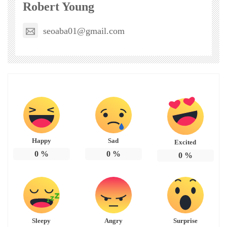
Robert Young
seoaba01@gmail.com
Happy
Sad
Excited
0
%
0
%
0
%
Sleepy
Angry
Surprise