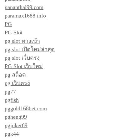
pananthai99.com
paramax1688.info
PG
PG Slot
pg slot ทางเข้า
pg slot เปิดใหม่ล่าสุด
pg slot เว็บตรง
PG Slot เว็บใหม่
pg สล็อต
pg เว็บตรง
pg77
pgfish
pggold168bet.com
pgheng99
pgjoker69
pgk44