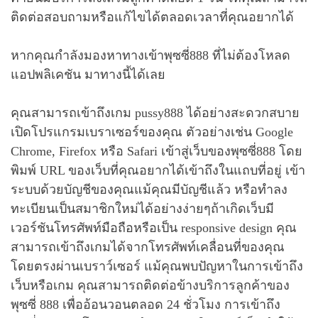
ติดต่อสอบถามหรือแก้ไขได้ตลอดเวลาที่คุณอยากได้
หากคุณกำลังมองหาทางเข้าพุซซี่888 ที่ไม่ต้องโหลด
แอปพลิเคชัน มาทางนี้ได้เลย
คุณสามารถเข้าถึงเกม pussy888 ได้อย่างสะดวกสบาย
เปิดโปรแกรมเบราเซอร์ของคุณ ตัวอย่างเช่น Google
Chrome, Firefox หรือ Safari เข้าสู่เว็บของพุซซี่888 โดย
พิมพ์ URL ของเว็บที่คุณอยากได้เข้าถึงในแถบที่อยู่ เข้า
ระบบด้วยบัญชีของคุณแม้คุณมีบัญชีแล้ว หรือทำลง
ทะเบียนเป็นสมาชิกใหม่ได้อย่างง่ายๆถ้าเกิดเว็บมี
เวอร์ชันโทรศัพท์มือถือหรือเป็น responsive design คุณ
สามารถเข้าถึงเกมได้จากโทรศัพท์เคลื่อนที่ของคุณ
โดยตรงผ่านเบราว์เซอร์ แม้คุณพบปัญหาในการเข้าถึง
เว็บหรือเกม คุณสามารถติดต่อข้างบริการลูกค้าของ
พุซซี่ 888 เพื่ออ้อนวอนตลอด 24 ชั่วโมง การเข้าถึง