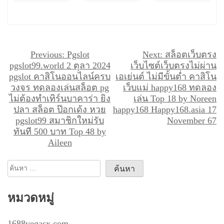
แ
Previous:
Pgslot
Next:
สล็อตเว็บตรง
pgslot99.world 2 ตุลา 2024
เว็บไซต์เว็บตรงไม่ผ่าน
น
pgslot คาสิโนออนไลน์ครบ
เอเย่นต์ ไม่มีขั้นต่ำ คาสิโน
ะ
วงจร ทดลองเล่นสล็อต pg
เว็บแม่ happy168 ทดลอง
ไม่ต้องทำเทิร์นบาคาร่า ยิง
เล่น Top 18 by Noreen
แ
ปลา สล็อต ป๊อกเด้ง หวย
happy168 Happy168.asia 17
น
pgslot99 สมาชิกใหม่รับ
November 67
ว
ทันที 500 บาท Top 48 by
Aileen
เ
รื่
ค้นหา
อ
สำหรับ:
ง
หมวดหมู่
1688vegasx.com