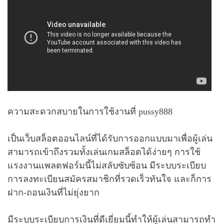
ความสะดวกสบายในการใช้งานที่ pussy888
เป็นเว็บสล็อตออนไลน์ที่ได้รับการออกแบบมาเพื่อผู้เล่น
สามารถเข้าถึงรวมทั้งเล่นเกมสล็อตได้ง่ายๆ การใช้
แรงงานแพลตฟอร์มนี้ไม่สลับซับซ้อน มีระบบระเบียบ
การลงทะเบียนสมัครสมาชิกที่รวดเร็วทันใจ และก็การ
ฝาก-ถอนเงินที่ไม่ยุ่งยาก
มีระบบระเบียบการเงินที่ดีเยี่ยมนี้ทำให้ผู้เล่นสามารถทำ