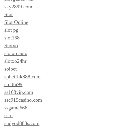
sky2899.com
Slot
Slot Online
slot pg
slot168
Slotxo
slotxo auto
slotxo24hr
soibet
spbetflik888.com
sretthi99
ss168vip.com
ssc915casino.com
ssgame666
ssru
sudyod888s.com