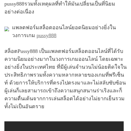
pussy888รวมทั้งเหตุผลที่ทำให้มันเปลี่ยนเป็นที่นิยม
อย่างต่อเนื่อง
แพลตฟอร์มสล็อตออนไลน์ยอดนิยมอย่างยิ่งใน
วงการเกม
pussy888
สล็อตPussy888 เป็นแพลตฟอร์มสล็อตออนไลน์ที่ได้รับ
ความนิยมอย่างมากในวงการเกมออนไลน์ โดยเฉพาะ
อย่างยิ่งในประเทศไทย ที่มีผู้เล่นจำนวนไม่น้อยติดใจใน
ประสิทธิภาพรวมทั้งความหลากหลายของเกมที่พรีเซ็น
ท์ ด้วยการให้บริการที่ตรงไปตรงมาและไม่สลับซับซ้อน
ผู้เล่นก็เลยสามารถเข้าถึงความสนุกสนานร่าเริงและก็
ความตื่นเต้นจากการเล่นสล็อตได้อย่างไม่ยากเย็นรวม
ทั้งไม่เป็นอันตราย