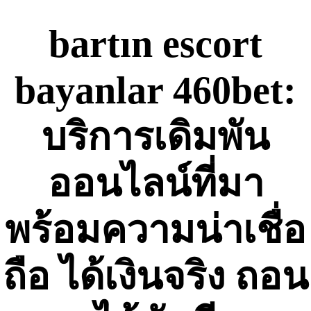
Skip
to
bartın escort
content
bayanlar 460bet:
บริการเดิมพัน
ออนไลน์ที่มา
พร้อมความน่าเชื่อ
ถือ ได้เงินจริง ถอน