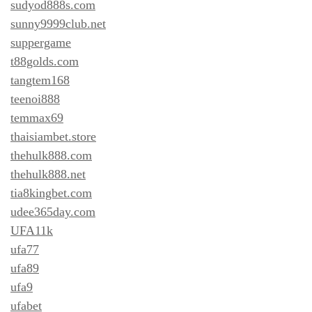
sudyod888s.com
sunny9999club.net
suppergame
t88golds.com
tangtem168
teenoi888
temmax69
thaisiambet.store
thehulk888.com
thehulk888.net
tia8kingbet.com
udee365day.com
UFA11k
ufa77
ufa89
ufa9
ufabet