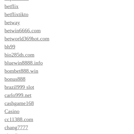
betflix
betflixtikto
betway
betwin6666.com
betworld369hot.com
bh99
bio285th.com
bluewin8888.info
bombet888.win
bonus888
brazil999 slot
carlo999.net
cashgame168
Casino
cc11388.com
chang7777