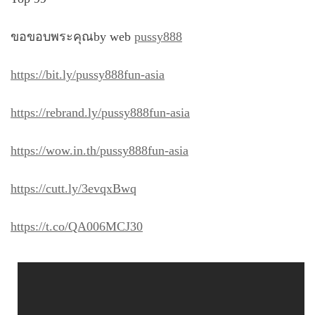
ขอขอบพระคุณby web
pussy888
https://bit.ly/pussy888fun-asia
https://rebrand.ly/pussy888fun-asia
https://wow.in.th/pussy888fun-asia
https://cutt.ly/3evqxBwq
https://t.co/QA006MCJ30