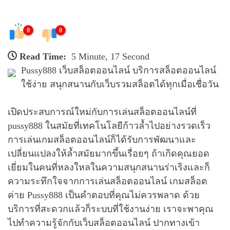
0
0
Read Time:
5 Minute, 17 Second
Pussy888 เว็บสล็อตออนไลน์ บริการสล็อตออนไลน์
ใช้ง่าย สนุกสนานกับเว็บรวมสล็อตได้ทุกเมื่อเชื่อวัน
เปิดประสบการณ์ใหม่กับการเล่นสล็อตออนไลน์ที่
pussy888 ในสมัยที่เทคโนโลยีก้าวล้ำไปอย่างรวดเร็ว
การเล่นเกมสล็อตออนไลน์ก็ได้รับการพัฒนาและ
เปลี่ยนแปลงให้ล้ำสมัยมากขึ้นเรื่อยๆ ถ้าเกิดคุณยอด
เยี่ยมในคนที่หลงใหลในความสนุกสนานร่าเริงและก็
ความระทึกใจจากการเล่นสล็อตออนไลน์ เกมสล็อต
ค่าย Pussy888 เป็นคำตอบที่คุณไม่ควรพลาด ด้วย
บริการที่สะดวกแล้วก็ระบบที่ใช้งานง่าย เราจะพาคุณ
ไปทำความรู้จักกับเว็บสล็อตออนไลน์ ปากทางเข้า