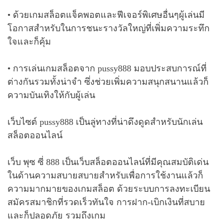
• ด้วยเกมสล็อตแจ็คพอตและฟีเจอร์พิเศษอื่นๆผู้เล่นมี
โอกาสสำหรับในการชนะรางวัลใหญ่ที่เพิ่มความระทึก
ใจและก็คุ้ม
• การเล่นเกมสล็อตจาก pussy888 มอบประสบการณ์ที่
ต่างกันรวมทั้งน่าจำ ซึ่งช่วยเพิ่มความสนุกสนานแล้วก็
ความบันเทิงให้กับผู้เล่น
เว็บไซต์ pussy888 เป็นลู่ทางที่น่าดึงดูดสำหรับนักเล่น
สล็อตออนไลน์
เว็บ พุซ ซี่ 888 เป็นเว็บสล็อตออนไลน์ที่มีคุณสมบัติเด่น
ในด้านความสบายสบายสำหรับเพื่อการใช้งานแล้วก็
ความมากมายของเกมสล็อต ด้วยระบบการลงทะเบียน
สมัครสมาชิกที่รวดเร็วทันใจ การฝาก-เบิกเงินที่สบาย
และก็ปลอดภัย รวมถึงเกม