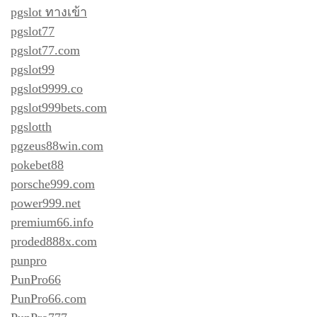
pgslot ทางเข้า
pgslot77
pgslot77.com
pgslot99
pgslot9999.co
pgslot999bets.com
pgslotth
pgzeus88win.com
pokebet88
porsche999.com
power999.net
premium66.info
proded888x.com
punpro
PunPro66
PunPro66.com