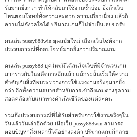
รับมากยิ่งกว่า ทำให้กลับมาใช้งานซ้ำบ่อย ยิ่งถ้าเว็บ
ไหนตอบโจทย์ทั้งความสะดวก ความเกี่ยวเนื่อง แล้วก็
ความไม่กังวลใจได้ ปริมาณเกมก็ไม่จำเป็นเลยขอรับ
คนเล่น pussy888win ยุคสมัยใหม่ เลือกเว็บไซต์จาก
ประสบการณ์ที่ตอบโจทย์มากยิ่งกว่าปริมาณเกม
คนเล่น pussy888 ยุคใหม่มิได้สนใจเว็บที่มีจำนวนเกม
มากราวกับในอดีตกาลอีกแล้ว แม้กระนั้นเริ่มให้ความ
สำคัญกับสิ่งที่พบระหว่างการใช้แรงงานจริงๆมากยิ่ง
กว่า อีกทั้งความสบายสำหรับการเข้าถึงเกมต่างๆความ
สอดคล้องกับแนวทางดำเนินชีวิตของแต่ละคน
รวมถึงประสบการณ์ที่ได้รับสำหรับการใช้งานจริงๆใน
วันแล้ววันเล่าอีกด้วย เมื่อเว็บ pussy888win สามารถ
ตอบปัญหาสิ่งเหล่านี้ได้อย่างลงตัว ปริมาณเกมก็กลาย