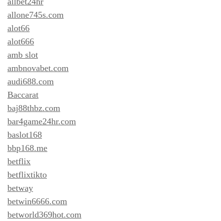
allbet24hr
allone745s.com
alot66
alot666
amb slot
ambnovabet.com
audi688.com
Baccarat
baj88thbz.com
bar4game24hr.com
baslot168
bbp168.me
betflix
betflixtikto
betway
betwin6666.com
betworld369hot.com