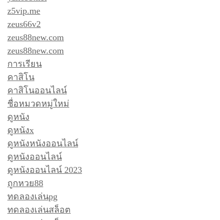
z5vip.me
zeus66v2
zeus88new.com
zeus88new.com
การเรียน
คาสิโน
คาสิโนออนไลน์
ชื่อหมวดหมู่ใหม่
ดูหนัง
ดูหนังx
ดูหนังหนังออนไลน์
ดูหนังออนไลน์
ดูหนังออนไลน์ 2023
ถูกหวย88
ทดลองเล่นpg
ทดลองเล่นสล็อต