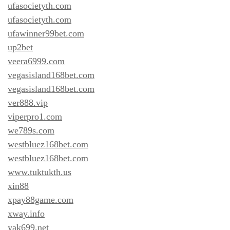
ufasocietyth.com
ufasocietyth.com
ufawinner99bet.com
up2bet
veera6999.com
vegasisland168bet.com
vegasisland168bet.com
ver888.vip
viperpro1.com
we789s.com
westbluez168bet.com
westbluez168bet.com
www.tuktukth.us
xin88
xpay88game.com
xway.info
yak699.net