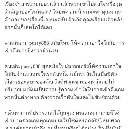
เรื่องจำนวนเกมเยอะแล้ว แล้วพวกเขาไปสนใจหรือจุด
สำคัญกับอะไรกันล่ะ? ในบทความนี้ ผมจะพาคุณมาหา
คำตอบของเรื่องนี้เองนะครับ ถ้าเกิดคุณพร้อมแล้วหลัง
จากนั้นก็เลทโกได้เลย!
คนเล่นเกม pussy888 สมัยใหม่ ให้ความเอาใจใส่กับการ
เข้าถึงมากยิ่งกว่าจำนวน
คนเล่น pussy888 ยุคสมัยใหม่อาจจะยังให้ความเอาใจ
ใส่กับจำนวนเกมในระดับหนึ่ง แม้กระนั้นในเมื่อมีตัว
เลือกเยอะแยะของเว็บ สิ่งที่พวกเขามองหาก็เลยไม่
ปริมาณ แต่มันเป็นความรู้ความเข้าใจในการเข้าถึงเกม
พวกนั้นต่างหาก ต้องรวดเร็วทันใจและไม่ซับซ้อนด้วย
• ค้นหาเกมที่ปรารถนาได้ถูกจุด: คนเล่นมากมายมิได้
เข้ามาตรวจเกมทุกเกมบนเว็บไซต์หรอกจริงไหม พวก
เขาแค่อยากเข้าถึงเกมที่ชอบจริงๆได้อย่างเร็ว ซึ่งมันมี