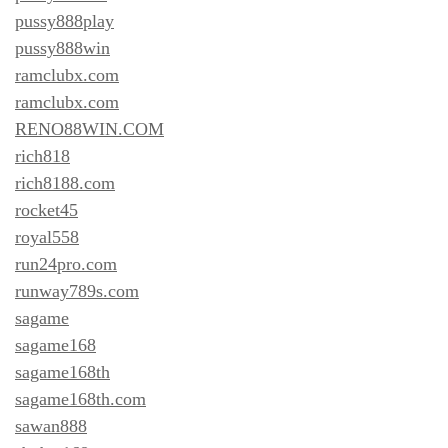
pussy888play
pussy888win
ramclubx.com
ramclubx.com
RENO88WIN.COM
rich818
rich8188.com
rocket45
royal558
run24pro.com
runway789s.com
sagame
sagame168
sagame168th
sagame168th.com
sawan888