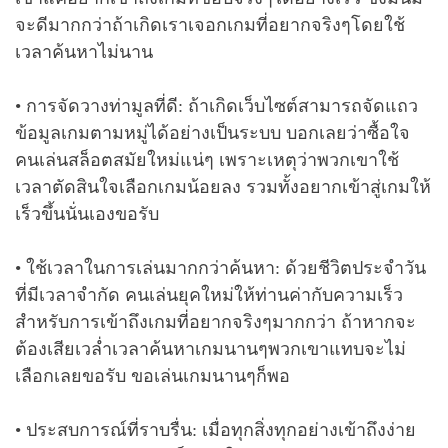
จะดีมากกว่าถ้าเกิดเราเจอกเกมที่อยากจริงๆโดยใช้
เวลาค้นหาไม่นาน
• การจัดวางท่ามูลที่ดี: ถ้าเกิดเว็บไซต์สามารถจัดแถว
ข้อมูลเกมตามหมู่ได้อย่างเป็นระบบ บอกเลยว่าซื้อใจ
คนเล่นสล็อตสมัยใหม่แน่ๆ เพราะเหตุว่าพวกเขาใช้
เวลาตัดสินใจเลือกเกมน้อยลง รวมทั้งอยากเข้าสู่เกมให้
เร็วขึ้นนั่นเองขอรับ
• ใช้เวลาในการเล่นมากกว่าค้นหา: ด้วยชีวิตประจำวัน
ที่มีเวลาจำกัด คนเล่นยุคใหม่ให้ท่านค่ากับความเร็ว
สำหรับการเข้าถึงเกมที่อยากจริงๆมากกว่า ถ้าหากจะ
ต้องเสียเวล่ำเวลาค้นหาเกมนานๆพวกเขาแทบจะไม่
เลือกเลยขอรับ ขอเล่นเกมนานๆก็พอ
• ประสบการณ์ที่ราบรื่น: เมื่อทุกสิ่งทุกอย่างเข้าถึงง่าย