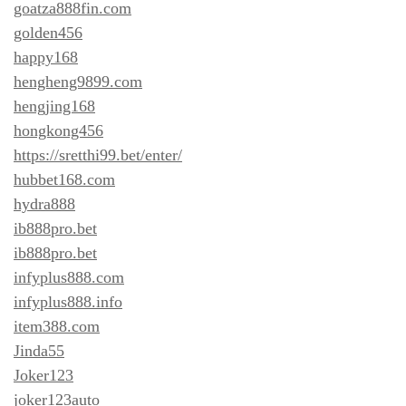
goatza888fin.com
golden456
happy168
hengheng9899.com
hengjing168
hongkong456
https://sretthi99.bet/enter/
hubbet168.com
hydra888
ib888pro.bet
ib888pro.bet
infyplus888.com
infyplus888.info
item388.com
Jinda55
Joker123
joker123auto