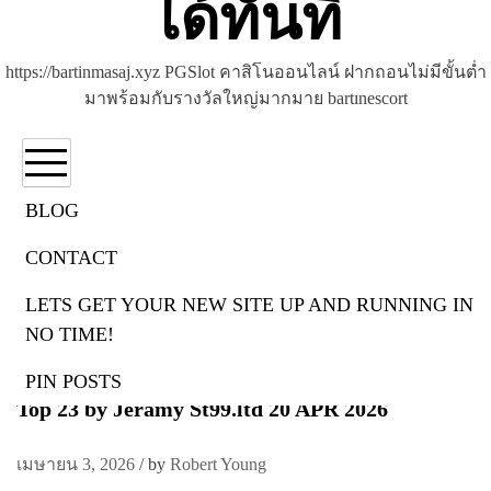
ได้ทันที
https://bartinmasaj.xyz PGSlot คาสิโนออนไลน์ ฝากถอนไม่มีขั้นต่ำ
มาพร้อมกับรางวัลใหญ่มากมาย bartınescort
BLOG
CONTACT
สล็อต
LETS GET YOUR NEW SITE UP AND RUNNING IN
Sretthi99 เว็บเดิมพัน เหนือระดับ แห่งยุค สมาชิก
NO TIME!
ใหม่รับสูงสุด 1,000 แอปเกมที่คุณไว้ใจ นักเดิมพัน
รีวิวได้เงินจริง สล็อต99 สมัคร รับโบนัสสุดพิเศษ
PIN POSTS
Top 23 by Jeramy St99.ltd 20 APR 2026
เมษายน 3, 2026
/
by
Robert Young