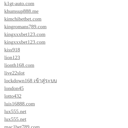
k1gt-auto.com
khumsup888.me
kimchibetbet.com
kingromans789.com
kingxxxbet123.com
kingxxxbet123.com
kiss918
lion123
lionth168.com
live22slot
lockdown168 เข้าสู่ระบบ
london45
lotto432
luis16888.com
lux555.net
lux555.net
mac1bet789.com