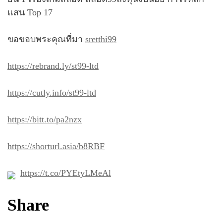
แสน Top 17
ขอขอบพระคุณที่มา
sretthi99
https://rebrand.ly/st99-ltd
https://cutly.info/st99-ltd
https://bitt.to/pa2nzx
https://shorturl.asia/b8RBF
https://t.co/PYEtyLMeAl
Share