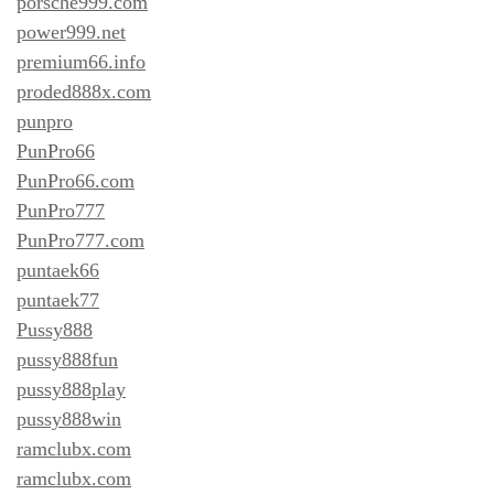
porsche999.com
power999.net
premium66.info
proded888x.com
punpro
PunPro66
PunPro66.com
PunPro777
PunPro777.com
puntaek66
puntaek77
Pussy888
pussy888fun
pussy888play
pussy888win
ramclubx.com
ramclubx.com