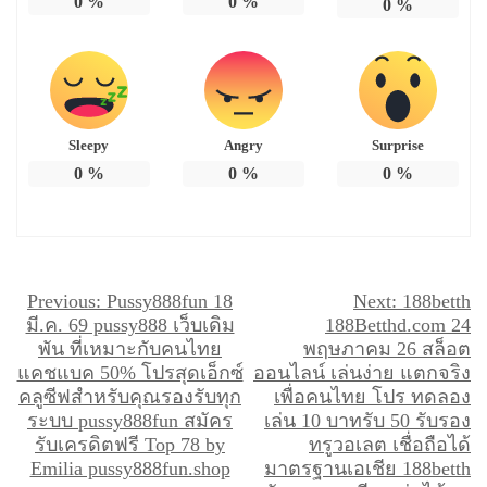
0
%
0
%
0
%
Sleepy
Angry
Surprise
0
%
0
%
0
%
แ
Previous:
Pussy888fun 18
Next:
188betth
มี.ค. 69 pussy888 เว็บเดิม
188Betthd.com 24
น
พัน ที่เหมาะกับคนไทย
พฤษภาคม 26 สล็อต
ะ
แคชแบค 50% โปรสุดเอ็กซ์
ออนไลน์ เล่นง่าย แตกจริง
คลูซีฟสำหรับคุณรองรับทุก
เพื่อคนไทย โปร ทดลอง
แ
ระบบ pussy888fun สมัคร
เล่น 10 บาทรับ 50 รับรอง
น
รับเครดิตฟรี Top 78 by
ทรูวอเลต เชื่อถือได้
ว
Emilia pussy888fun.shop
มาตรฐานเอเชีย 188betth