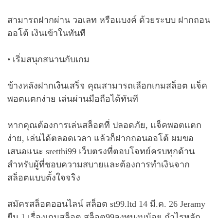
สามารถฝากผ่าน วอเลท หรือแบงค์ ด้วยระบบ ฝากถอน
ออโต้ เงินเข้าในทันที
• เริ่มสนุกสนานกับเกม
ข้างหลังฝากเงินเสร็จ คุณสามารถเลือกเกมสล็อต แจ็ค
พอตแตกง่าย เล่นผ่านมือถือได้ทันที
หากคุณต้องการเล่นสล็อตที่ ปลอดภัย, แจ็คพอตแตก
ง่าย, เล่นได้ตลอดเวลา แล้วก็ฝากถอนออโต้ ผมขอ
เสนอแนะ sretthi99 เว็บตรงที่ตอบโจทย์ครบทุกด้าน
สำหรับผู้ที่ชอบความสบายและต้องการทำเงินจาก
สล็อตแบบตั้งใจจริง
สมัครสล็อตออนไลน์ สล็อต st99.ltd 14 มี.ค. 26 Jeramy
ยืน 1 เรื่องเกมสล็อต สล็อต99ลงทุนงบน้อย กำไรหลัก