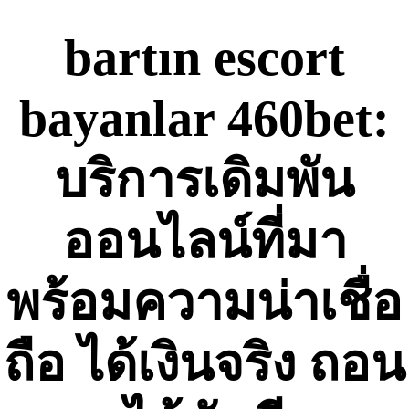
Skip
to
bartın escort
content
bayanlar 460bet:
บริการเดิมพัน
ออนไลน์ที่มา
พร้อมความน่าเชื่อ
ถือ ได้เงินจริง ถอน