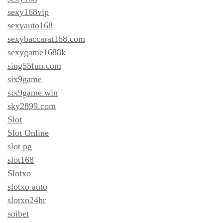
sexy168vip
sexyauto168
sexybaccarat168.com
sexygame1688k
sing55fun.com
six9game
six9game.win
sky2899.com
Slot
Slot Online
slot pg
slot168
Slotxo
slotxo auto
slotxo24hr
soibet