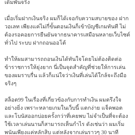
เดิมพันจริง
เมื่อเริ่มฝากเงินจริง ผมก็ได้เจอกับความสบายของ ฝาก
วอเลท เพียงแค่ไม่กี่ขั้นตอนเงินก็เข้าบัญชีเกมทันที ไม่
ต้องรอคอยการยืนยันจากธนาคารเสมือนหลายเว็บไซต์
ทั่วไป ระบบ ฝากถอนออโต้
ทำให้ผมสามารถถอนเงินได้ทันใจโดยไม่ต้องติดต่อ
ข้าราชการให้ยุ่งยาก นี่เป็นจุดสำคัญที่ช่วยให้การเล่น
ของผมราบรื่น แล้วก็แน่ใจว่าเงินที่เล่นได้ใกล้จะถึงมือ
จริงๆ
สล็อต99 ในเรื่องที่เกี่ยวข้องกับการทำเงิน ผมตรึงใจ
อย่างยิ่ง เพราะหลายเกมในเว็บนี้ แตกง่าย แจ็คพอต
และโบนัสออกบ่อยครั้งกว่าที่เคยพบ ไม่จำเป็นที่จะต้อง
ใช้เวลาเล่นนานก็สามารถเห็นกำไร ดังเช่นว่า ผมเริ่ม
พนันเพียงแค่หลักสิบ แต่หลังจากเล่นราวๆ 30 นาที