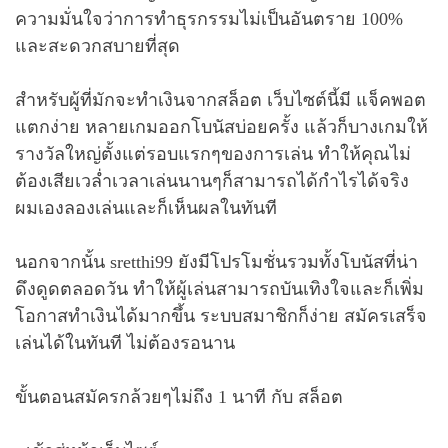
ความมั่นใจว่าการทำธุรกรรมไม่เป็นอันตราย 100%
และสะดวกสบายที่สุด
สำหรับผู้ที่มักจะทำเงินจากสล็อต เว็บไซต์นี้มี แจ็คพอต
แตกง่าย หลายเกมออกโบนัสบ่อยครั้ง แล้วก็บางเกมให้
รางวัลใหญ่ตั้งแต่รอบแรกๆของการเล่น ทำให้คุณไม่
ต้องเสียเวล่ำเวลาเล่นนานๆก็สามารถได้กำไรได้จริง
ผมเองลองเล่นและก็เห็นผลในทันที
นอกจากนั้น sretthi99 ยังมีโปรโมชั่นรวมทั้งโบนัสที่น่า
ดึงดูดตลอดวัน ทำให้ผู้เล่นสามารถบันเทิงใจและก็เพิ่ม
โอกาสทำเงินได้มากขึ้น ระบบสมาชิกก็ง่าย สมัครเสร็จ
เล่นได้ในทันที ไม่ต้องรอนาน
ขั้นตอนสมัครกล้วยๆไม่ถึง 1 นาที กับ สล็อต