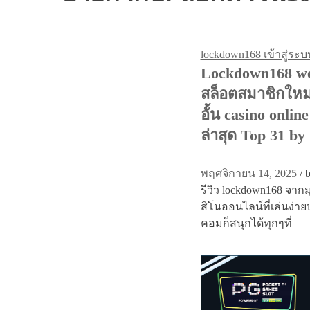
lockdown168 เข้าสู่ระบ
Lockdown168 we
สล็อตสมาชิกใหม
อั้น casino onlin
ล่าสุด Top 31 by
พฤศจิกายน 14, 2025
/
รีวิว lockdown168 จาก
สิโนออนไลน์ที่เล่นง่ายบ
คอมก็สนุกได้ทุกๆที่