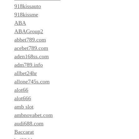
918kissauto
918kissme
ABA
ABAGroup2
abbet789.com
acebet789.com
aden168ss.com
adm789.info
allbet24hr
allone745s.com
alot66
alot666
amb slot
ambnovabet.com
audi688.com
Baccarat