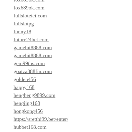
fox689ok.com
fullsloteiei.com
fullslotpg
funny18
future24bet.com
gamehit8888.com
gamehit8888.com
gem99ths.com
goatza888fin.com
golden456
happy168
hengheng9899.com
hengjing168
hongkong456
https://sretthi99.bet/enter/
hubbet168.com