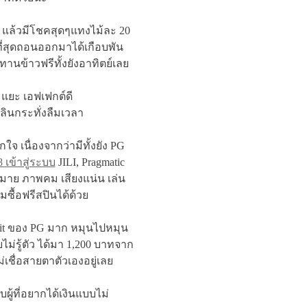
y แล้วมีโชคสุดๆแทงไม้ละ 20
ี่สุดถอนออกมาได้เกือบพัน
ทานข้าวฟรีทั้งยังอาทิตย์เลย
ะแยะ เอฟเฟกต์ดี
ลินกระทั่งลืมเวลา
จ เนื่องจากว่ามีทั้งยัง PG
 เข้าสู่ระบบ
JILI, Pragmatic
มาย ภาพคม เสียงแน่น เล่น
ซื้อฟรีสปินได้ด้วย
bit ของ PG มาก หมุนไปหมุน
ม่รู้ตัว ได้มา 1,200 บาทจาก
เชื่อสายตาตัวเองอยู่เลย
บผู้ที่อยากได้เงินแบบไม่