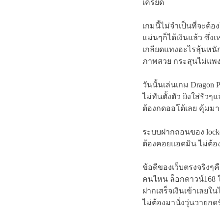
เครียด
เกมนี้ไม่จำเป็นที่จะต้อ
แม่นๆก็ได้เงินแล้ว ซึ่
เกลียดแทงอะไรลุ้นหนั
ภาพสวย กระสุนไม่แพ
วันนั้นเล่นเกม Dragon 
ไม่ทันตั้งตัว ยิงใส่รัว
ต้องกดออโต้เลย คุ้มม
ระบบฝากถอนของ lockdo
ต้องคอยแอดมิน ไม่ต้อง
ข้อดีของเว็บตรงจริงๆค
คนไหน ล็อกดาวน์168 
ฝากเสร็จเงินเข้าเลยใน
ไม่ต้องมานั่งวุ่นวาย