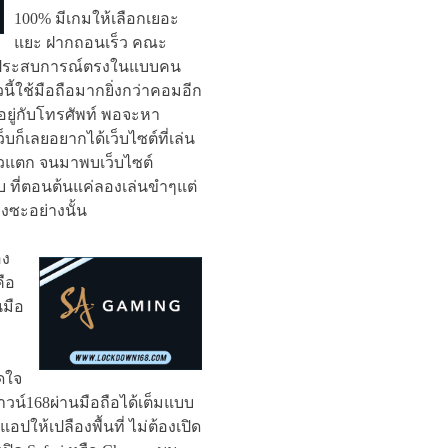
100% มีเกมให้เลือกเยอะ
แยะ ฝากถอนเร็ว คณะ
กประสบการณ์ตรงในแบบคน
ยวนี้ใช้มือถือมากยิ่งกว่าคอมอีก
ิตอยู่กับโทรศัพท์ พอจะหา
็บก็เลยอยากได้เว็บไซต์ที่เล่น
หัวแตก จนมาพบเว็บไซต์
บบ ที่ตอนต้นแค่ลองเล่นขำๆแต่
ริงซะอย่างนั้น
อง
ือ
นมือ
ดใจ
กดาวน์168ผ่านมือถือได้เต็มแบบ
อปให้เปลืองพื้นที่ ไม่ต้องเปิด