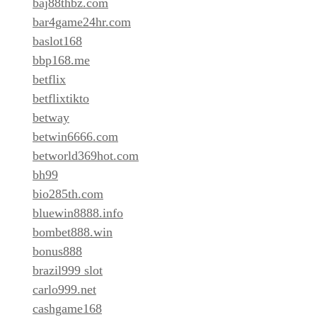
baj88thbz.com
bar4game24hr.com
baslot168
bbp168.me
betflix
betflixtikto
betway
betwin6666.com
betworld369hot.com
bh99
bio285th.com
bluewin8888.info
bombet888.win
bonus888
brazil999 slot
carlo999.net
cashgame168