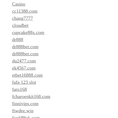
Casino
cc11388.com
chang7777
cloudbet
cupcake88x.com
dr888
dr888bet.com
dr888bet.com
du2477.com
ek4567.com
etbet16888.com
fafa 123 slot
faro168
fcharoenkit168.com
finnivips.com
fiwdee.win
fox689ok.com