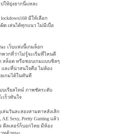
ปให้ยุ่งยากนี่แหละ
ockdown168 มีให้เลือก
ด เล่นได้ทุกแนว ไม่มีเบื่อ
ะ เว็บแห่งนี้เกมล็อก
ที่ว่าไม่รู้จะเริ่มที่ไหนดี
 สล็อต หรือชอบเกมแบบชิลๆ
และที่น่าสนใจคือ ไม่ต้อง
ายเกมได้ในทันที
บบเรียลไทม์ ภาพชัดระดับ
ะเร็วทันใจ
ๆเล่นวันละสองสามตาหลังเลิก
, AE Sexy, Pretty Gaming แล้ว
 ดีลเลอร์ก็บอกไทย มีห้อง
 บาทด้วยนะ