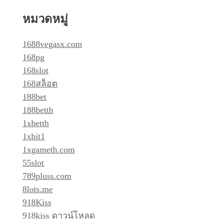
สำหรับ:
หมวดหมู่
1688vegasx.com
168pg
168slot
168สล็อต
188bet
188betth
1xbetth
1xbit1
1xgameth.com
55slot
789pluss.com
8lots.me
918Kiss
918kiss ดาวน์โหลด