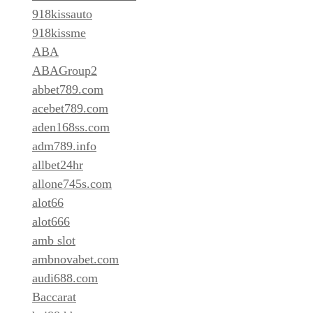
918kissauto
918kissme
ABA
ABAGroup2
abbet789.com
acebet789.com
aden168ss.com
adm789.info
allbet24hr
allone745s.com
alot66
alot666
amb slot
ambnovabet.com
audi688.com
Baccarat