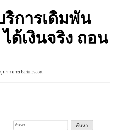
บริการเดิมพัน
ได้เงินจริง ถอน
ญ่มากมาย bartınescort
ค้นหา