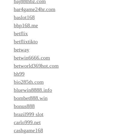
baj88thbz.com
bar4game24hr.com
baslot168
bbp168.me
betflix
betflixtikto
betway
betwin6666.com
betworld369hot.com
bh99
bio285th.com
bluewin8888.info
bombet888.win
bonus888
brazil999 slot
carlo999.net
cashgame168