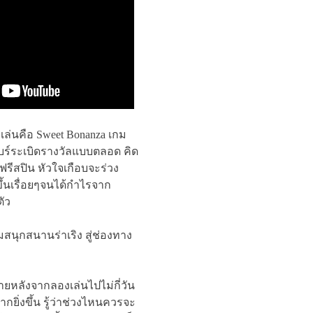
มเล่นคือ Sweet Bonanza เกม
พบร์ระเบิดรางวัลแบบตลอด คิด
ฟรีสปิน หัวใจเกือบจะร่วง
ึ้นเรื่อยๆจนได้กำไรจาก
ตัว
สนุกสนานร่าเริง สู่ช่องทาง
ภายหลังจากลองเล่นไปไม่กี่วัน
ิ่งขึ้น รู้ว่าช่วงไหนควรจะ