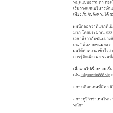
หมุนแบบธรรมดา ตอนไห
เริ่มวางแผนบริหารเงินเ
เพียงเริ่มจับจังหวะได้ 
ผมนึกออกว่าทีแรกที่เบิ
มาก โดยประมาณ 800 บา
เวลานี้ราวกับชนะบางสิ่
เกม” ที่หลายคนมองว่าค
ผมได้ทำความเข้าใจว่า 
การรู้จักเพียงพอ รวมทั
เมื่อเล่นไปเรื่อยๆผมเร
เล่น
askyouwin888 vip
เ
• การเลือกเกมที่มีค่า R
• การดูรีวิวว่าเกมไหน
หนัก”