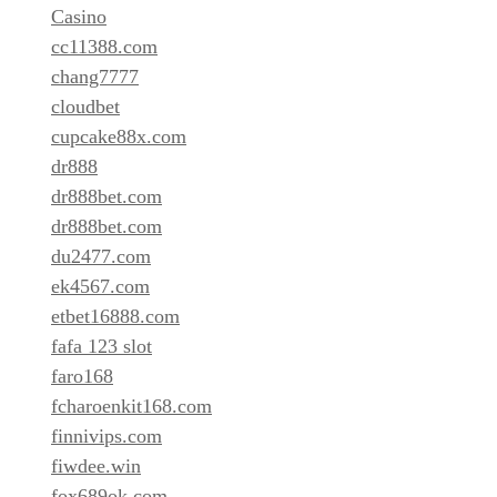
Casino
cc11388.com
chang7777
cloudbet
cupcake88x.com
dr888
dr888bet.com
dr888bet.com
du2477.com
ek4567.com
etbet16888.com
fafa 123 slot
faro168
fcharoenkit168.com
finnivips.com
fiwdee.win
fox689ok.com