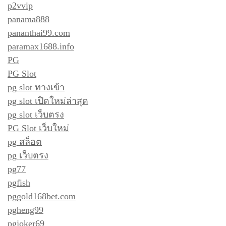
p2vvip
panama888
pananthai99.com
paramax1688.info
PG
PG Slot
pg slot ทางเข้า
pg slot เปิดใหม่ล่าสุด
pg slot เว็บตรง
PG Slot เว็บใหม่
pg สล็อต
pg เว็บตรง
pg77
pgfish
pggold168bet.com
pgheng99
pgjoker69