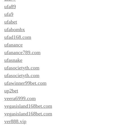
ufa89
ufa9
ufabet
ufabombx
ufad168.com
ufanance
ufanance789.com
ufasnake
ufasocietyth.com
ufasocietyth.com
ufawinner99bet.com
up2bet
veera6999.com
vegasisland168bet.com
vegasisland168bet.com
ver888.vip