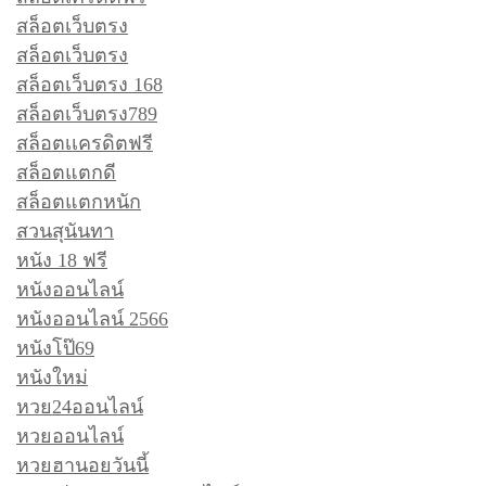
สล็อตเว็บตรง
สล็อตเว็บตรง
สล็อตเว็บตรง 168
สล็อตเว็บตรง789
สล็อตเเครดิตฟรี
สล็อตแตกดี
สล็อตแตกหนัก
สวนสุนันทา
หนัง 18 ฟรี
หนังออนไลน์
หนังออนไลน์ 2566
หนังโป๊69
หนังใหม่
หวย24ออนไลน์
หวยออนไลน์
หวยฮานอยวันนี้