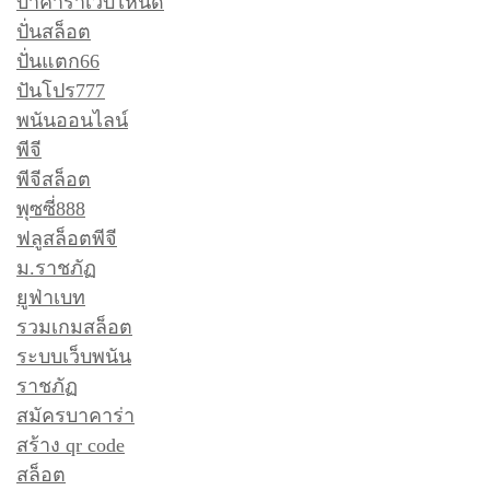
บาคาร่าเว็บไหนดี
ปั่นสล็อต
ปั่นแตก66
ปันโปร777
พนันออนไลน์
พีจี
พีจีสล็อต
พุซซี่888
ฟลูสล็อตพีจี
ม.ราชภัฏ
ยูฟ่าเบท
รวมเกมสล็อต
ระบบเว็บพนัน
ราชภัฏ
สมัครบาคาร่า
สร้าง qr code
สล็อต