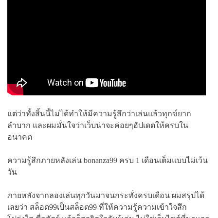
แต่ว่าทั้งสิ้นนี้ไม่ได้ทำให้มีความรู้สึกว่าเล่นแล้วทุกข์ยาก
ลำบาก และผมมั่นใจว่าเว็บน่าจะค่อยๆอัปเดตให้ครบใน
อนาคต
ความรู้สึกภายหลังเล่น bonanza99 ครบ 1 เดือนเต็มแบบไม่เว้น
วัน
ภายหลังจากลองเล่นทุกวันมาจนกระทั่งครบเดือน ผมสรุปได้
เลยว่า สล็อต99เป็นสล็อต99 ที่ให้ความรู้ความเข้าใจสึก