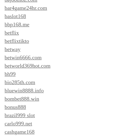
bar4game24hr.com
baslot168
bbp168.me
betflix
betflixtikto
betway
betwin6666.com
betworld369hot.com
bh99
bio285th.com
bluewin8888.info
bombet888.win
bonus888
brazil999 slot
carlo999.net
cashgame168