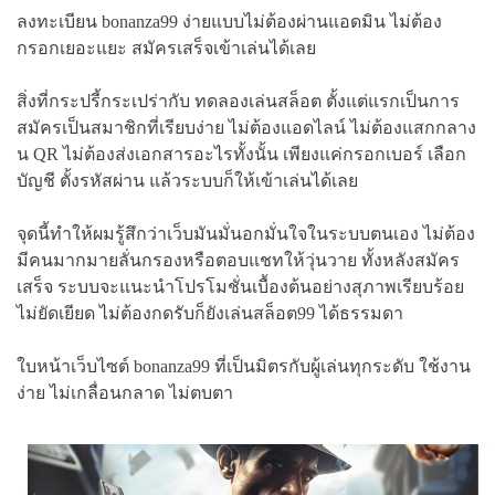
ลงทะเบียน bonanza99 ง่ายแบบไม่ต้องผ่านแอดมิน ไม่ต้อง
กรอกเยอะแยะ สมัครเสร็จเข้าเล่นได้เลย
สิ่งที่กระปรี้กระเปร่ากับ ทดลองเล่นสล็อต ตั้งแต่แรกเป็นการ
สมัครเป็นสมาชิกที่เรียบง่าย ไม่ต้องแอดไลน์ ไม่ต้องแสกกลาง
น QR ไม่ต้องส่งเอกสารอะไรทั้งนั้น เพียงแค่กรอกเบอร์ เลือก
บัญชี ตั้งรหัสผ่าน แล้วระบบก็ให้เข้าเล่นได้เลย
จุดนี้ทำให้ผมรู้สึกว่าเว็บมันมั่นอกมั่นใจในระบบตนเอง ไม่ต้อง
มีคนมากมายลั่นกรองหรือตอบแชทให้วุ่นวาย ทั้งหลังสมัคร
เสร็จ ระบบจะแนะนำโปรโมชั่นเบื้องต้นอย่างสุภาพเรียบร้อย
ไม่ยัดเยียด ไม่ต้องกดรับก็ยังเล่นสล็อต99 ได้ธรรมดา
ใบหน้าเว็บไซต์ bonanza99 ที่เป็นมิตรกับผู้เล่นทุกระดับ ใช้งาน
ง่าย ไม่เกลื่อนกลาด ไม่ตบตา