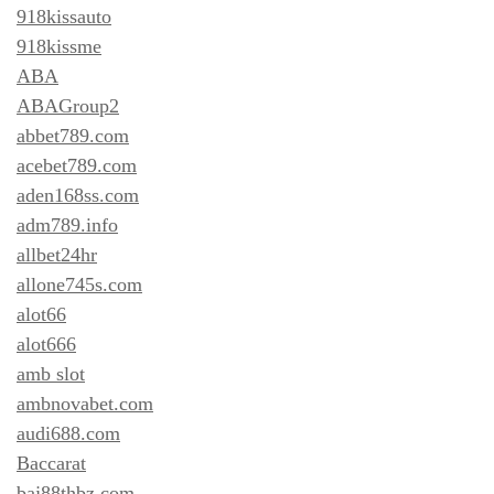
918kissauto
918kissme
ABA
ABAGroup2
abbet789.com
acebet789.com
aden168ss.com
adm789.info
allbet24hr
allone745s.com
alot66
alot666
amb slot
ambnovabet.com
audi688.com
Baccarat
baj88thbz.com