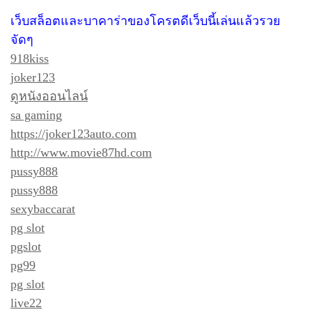
เว็บสล็อตและบาคาร่าของโครตดีเว็บนี้เล่นแล้วรวย
จัดๆ
918kiss
joker123
ดูหนังออนไลน์
sa gaming
https://joker123auto.com
http://www.movie87hd.com
pussy888
pussy888
sexybaccarat
pg slot
pgslot
pg99
pg slot
live22