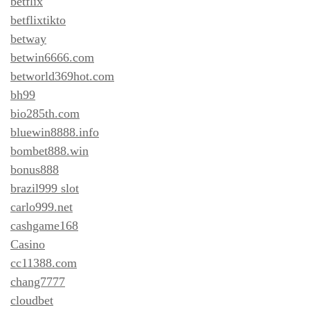
betflix
betflixtikto
betway
betwin6666.com
betworld369hot.com
bh99
bio285th.com
bluewin8888.info
bombet888.win
bonus888
brazil999 slot
carlo999.net
cashgame168
Casino
cc11388.com
chang7777
cloudbet