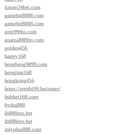
future24bet.com
gamehit8888.com
gamehit8888.com
gem99ths.com
goatza888fin.com
golden456
happy168
hengheng9899.com
hengjing168
hongkong456
https://sretthi99.bet/enter/
hubbet168.com
hydra888
ib888pro.bet
ib888pro.bet
infyplus888.com