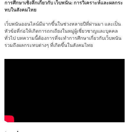
การศึกษาเชิงลึกเกี่ยวกับ เว็บพนัน: การวิเคราะห์และผลกระ
ทบในสังคมไทย
เว็บพนันออนไลน์มีมากขึ้นในช่วงหลายปีที่ผ่านมา และเป็น
หัวข้อที่ก่อให้เกิดการถกเถียงในหมู่ผู้เชี่ยวชาญและบุคคล
ทั่วไป บทความนี้ต้องการที่จะทำการศึกษาเกี่ยวกับเว็บพนัน
รวมถึงผลกระทบต่างๆ ที่เกิดขึ้นในสังคมไทย