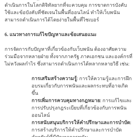
ดำเนินการในโลกดิจิทัลยากที่จะควบคุม การขาดการบังคับ
ใช้และข้อบังคับที่ชัดเจนในพื้นที่ออนไลน์ ทำให้เว็บพนัน
สามารถดำเนินการได้โดยง่ายในพื้นที่ไซเบอร์
6. แนวทางการแก้ไขปัญหาและข้อเสนอแนะ
การจัดการกับปัญหาที่เกี่ยวข้องกับเว็บพนัน ต้องอาศัยความ
ร่วมมือจากหลายฝ่าย ทั้งจากภาครัฐ ภาคเอกชน และองค์กรที่
ไม่หวังผลกำไร ซึ่งสามารถดำเนินการได้หลากหลายวิธี เช่น:
การเสริมสร้างความรู้
: การให้ความรู้และการฝึก
อบรมเกี่ยวกับการพนันและผลกระทบที่อาจเกิด
ขึ้น
การเพิ่มการควบคุมทางกฎหมาย
: การแก้ไขและ
การปรับปรุงกฎระเบียบที่เกี่ยวข้องกับการพนัน
ออนไลน์
การสนับสนุนบริการให้คำปรึกษาและการบำบัด
:
การสร้างบริการให้คำปรึกษาและการบำบัด