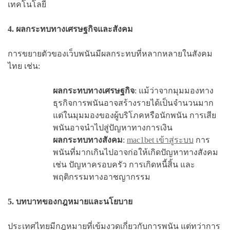
เทคโนโลยี
4. ผลกระทบทางเศรษฐกิจและสังคม
การขยายตัวของเว็บพนันมีผลกระทบที่หลากหลายในสังคม
ไทย เช่น:
ผลกระทบทางเศรษฐกิจ
: แม้ว่าจากมุมมองทาง
ธุรกิจการพนันอาจสร้างรายได้เป็นจำนวนมาก
แต่ในมุมมองของผู้บริโภคหรือนักพนัน การเสีย
พนันอาจนำไปสู่ปัญหาทางการเงิน
ผลกระทบทางสังคม
:
mac1bet เข้าสู่ระบบ
การ
พนันที่มากเกินไปอาจก่อให้เกิดปัญหาทางสังคม
เช่น ปัญหาครอบครัว การเกิดหนี้สิ้น และ
พฤติกรรมทางอาชญากรรม
5. บทบาทของกฎหมายและนโยบาย
ประเทศไทยมีกฎหมายที่เข้มงวดเกี่ยวกับการพนัน แต่ทว่าการ