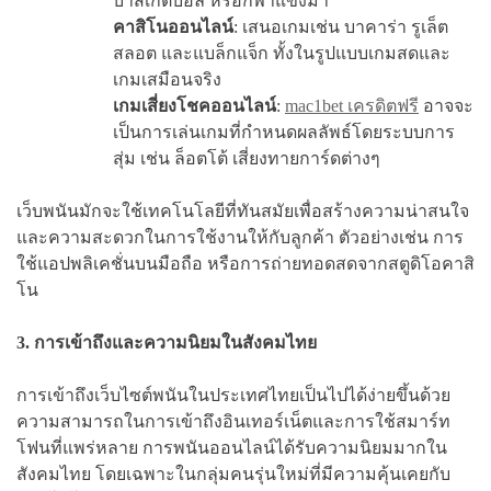
บาสเกตบอล หรือกีฬาแข่งม้า
คาสิโนออนไลน์
: เสนอเกมเช่น บาคาร่า รูเล็ต
สลอต และแบล็กแจ็ก ทั้งในรูปแบบเกมสดและ
เกมเสมือนจริง
เกมเสี่ยงโชคออนไลน์
:
mac1bet เครดิตฟรี
อาจจะ
เป็นการเล่นเกมที่กำหนดผลลัพธ์โดยระบบการ
สุ่ม เช่น ล็อตโต้ เสี่ยงทายการ์ดต่างๆ
เว็บพนันมักจะใช้เทคโนโลยีที่ทันสมัยเพื่อสร้างความน่าสนใจ
และความสะดวกในการใช้งานให้กับลูกค้า ตัวอย่างเช่น การ
ใช้แอปพลิเคชั่นบนมือถือ หรือการถ่ายทอดสดจากสตูดิโอคาสิ
โน
3. การเข้าถึงและความนิยมในสังคมไทย
การเข้าถึงเว็บไซต์พนันในประเทศไทยเป็นไปได้ง่ายขึ้นด้วย
ความสามารถในการเข้าถึงอินเทอร์เน็ตและการใช้สมาร์ท
โฟนที่แพร่หลาย การพนันออนไลน์ได้รับความนิยมมากใน
สังคมไทย โดยเฉพาะในกลุ่มคนรุ่นใหม่ที่มีความคุ้นเคยกับ