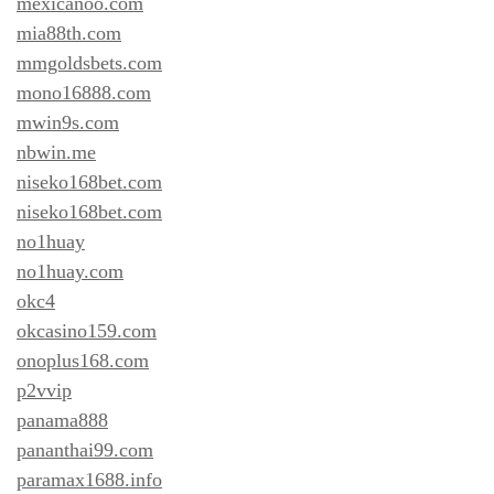
mexicanoo.com
mia88th.com
mmgoldsbets.com
mono16888.com
mwin9s.com
nbwin.me
niseko168bet.com
niseko168bet.com
no1huay
no1huay.com
okc4
okcasino159.com
onoplus168.com
p2vvip
panama888
pananthai99.com
paramax1688.info