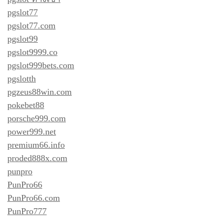
pgslot77
pgslot77.com
pgslot99
pgslot9999.co
pgslot999bets.com
pgslotth
pgzeus88win.com
pokebet88
porsche999.com
power999.net
premium66.info
proded888x.com
punpro
PunPro66
PunPro66.com
PunPro777