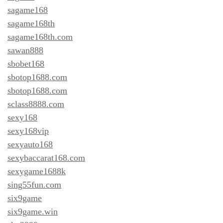
sagame168
sagame168th
sagame168th.com
sawan888
sbobet168
sbotop1688.com
sbotop1688.com
sclass8888.com
sexy168
sexy168vip
sexyauto168
sexybaccarat168.com
sexygame1688k
sing55fun.com
six9game
six9game.win