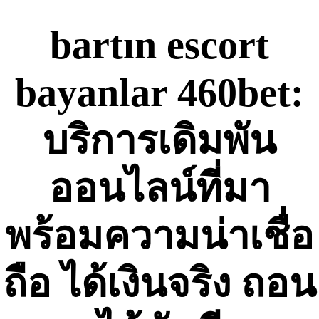
Skip
to
bartın escort
content
bayanlar 460bet:
บริการเดิมพัน
ออนไลน์ที่มา
พร้อมความน่าเชื่อ
ถือ ได้เงินจริง ถอน