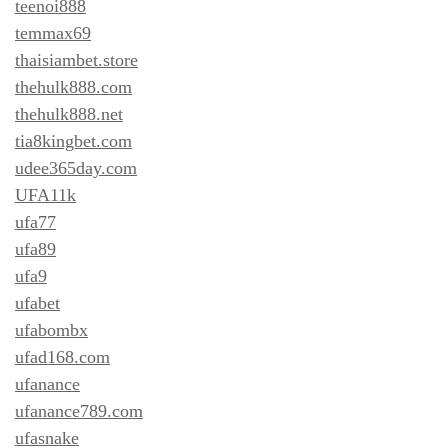
teenoi888
temmax69
thaisiambet.store
thehulk888.com
thehulk888.net
tia8kingbet.com
udee365day.com
UFA11k
ufa77
ufa89
ufa9
ufabet
ufabombx
ufad168.com
ufanance
ufanance789.com
ufasnake