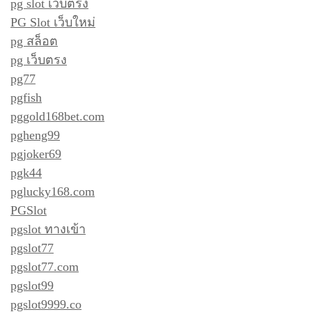
pg slot เว็บตรง
PG Slot เว็บใหม่
pg สล็อต
pg เว็บตรง
pg77
pgfish
pggold168bet.com
pgheng99
pgjoker69
pgk44
pglucky168.com
PGSlot
pgslot ทางเข้า
pgslot77
pgslot77.com
pgslot99
pgslot9999.co