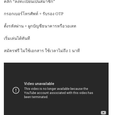
คลิก “ลงทะเบียนเป็นสมาชิก”
กรอกเบอร์โทรศัพท์ + รับรอง OTP
ตั้งรหัสผ่าน + ผูกบัญชีธนาคารหรือวอเลท
เริ่มเล่นได้ทันที
สมัครฟรี ไม่ใช้เอกสาร ใช้เวลาไม่ถึง 1 นาที