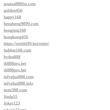
goatza888fin.com
golden456
happy168
hengheng9899.com
hengjing168
hongkong456
https://sretthi99.bet/enter/
hubbet168.com
hydra888
ib888pro.bet
ib888pro.bet
infyplus888.com
infyplus888.info
item388.com
Jinda55
Joker123
joker123auto