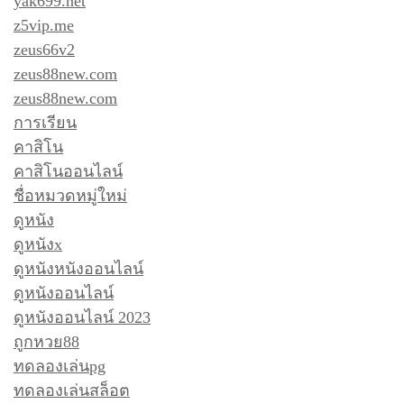
yak699.net
z5vip.me
zeus66v2
zeus88new.com
zeus88new.com
การเรียน
คาสิโน
คาสิโนออนไลน์
ชื่อหมวดหมู่ใหม่
ดูหนัง
ดูหนังx
ดูหนังหนังออนไลน์
ดูหนังออนไลน์
ดูหนังออนไลน์ 2023
ถูกหวย88
ทดลองเล่นpg
ทดลองเล่นสล็อต