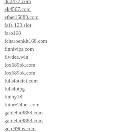
du2477.com
ek4567.com
etbet16888.com
fafa 123 slot
faro168
fcharoenkit168.com
finnivips.com
fiwdee.win
fox689ok.com
fox689ok.com
fullsloteiei.com
fullslotpg
funny18
future24bet.com
gamehit8888.com
gamehit8888.com
gem99ths.com