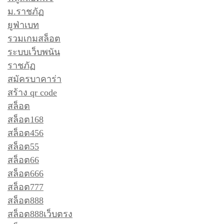
ม.ราชภัฏ
ยูฟ่าเบท
รวมเกมสล็อต
ระบบเว็บพนัน
ราชภัฏ
สมัครบาคาร่า
สร้าง qr code
สล็อต
สล็อต168
สล็อต456
สล็อต55
สล็อต66
สล็อต666
สล็อต777
สล็อต888
สล็อต888เว็บตรง