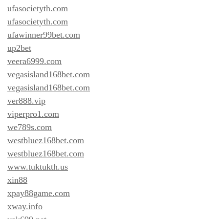
ufasocietyth.com
ufasocietyth.com
ufawinner99bet.com
up2bet
veera6999.com
vegasisland168bet.com
vegasisland168bet.com
ver888.vip
viperpro1.com
we789s.com
westbluez168bet.com
westbluez168bet.com
www.tuktukth.us
xin88
xpay88game.com
xway.info