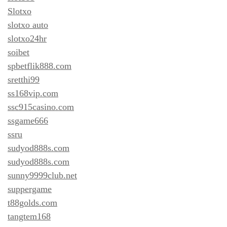
Slotxo
slotxo auto
slotxo24hr
soibet
spbetflik888.com
sretthi99
ss168vip.com
ssc915casino.com
ssgame666
ssru
sudyod888s.com
sudyod888s.com
sunny9999club.net
suppergame
t88golds.com
tangtem168