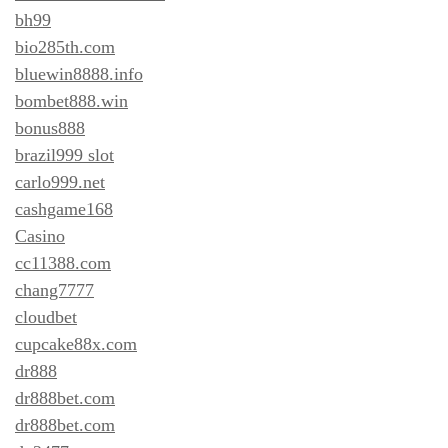
bh99
bio285th.com
bluewin8888.info
bombet888.win
bonus888
brazil999 slot
carlo999.net
cashgame168
Casino
cc11388.com
chang7777
cloudbet
cupcake88x.com
dr888
dr888bet.com
dr888bet.com