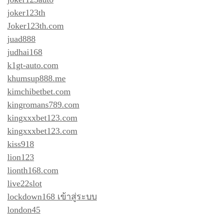
joker123th
Joker123th.com
juad888
judhai168
k1gt-auto.com
khumsup888.me
kimchibetbet.com
kingromans789.com
kingxxxbet123.com
kingxxxbet123.com
kiss918
lion123
lionth168.com
live22slot
lockdown168 เข้าสู่ระบบ
london45