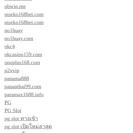
nbwin.me
niseko168bet.com
niseko168bet.com
no1huay
no1huay.com
okc4
okcasino159.com
onoplus168.com
p2vvip
panama888
pananthai99.com
paramax1688.info
PG
PG Slot
pg slot ทางเข้า
pg slot เปิดใหม่ล่าสุด