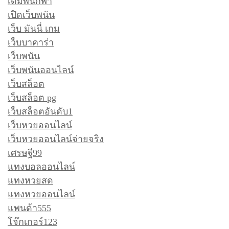
เดิมพันกีฬา
เปิดเว็บพนัน
เว็บ มันนี่ เกม
เว็บบาคาร่า
เว็บพนัน
เว็บพนันออนไลน์
เว็บสล็อต
เว็บสล็อต pg
เว็บสล็อตอันดับ1
เว็บหวยออนไลน์
เว็บหวยออนไลน์จ่ายจริง
เศรษฐี99
แทงบอลออนไลน์
แทงหวยสด
แทงหวยออนไลน์
แพนด้า555
โจ๊กเกอร์123