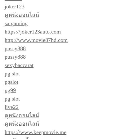
joker123
ดูหนังออนไลน์
sa gaming
https://joker123auto.com
http://www.movie87hd.com
pussy888
pussy888
sexybaccarat
pg slot
pgslot
pg99
pg slot
live22
ดูหนังออนไลน์
ดูหนังออนไลน์
https://www.keepmovie.me