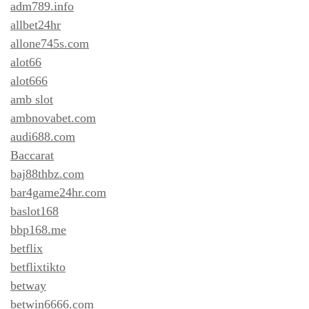
adm789.info
allbet24hr
allone745s.com
alot66
alot666
amb slot
ambnovabet.com
audi688.com
Baccarat
baj88thbz.com
bar4game24hr.com
baslot168
bbp168.me
betflix
betflixtikto
betway
betwin6666.com