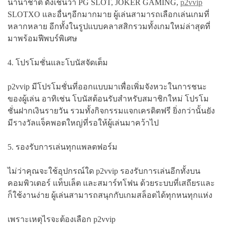
นานาชาติ ดังเช่นว่า PG SLOT, JOKER GAMING,
p2vvip
SLOTXO และอื่นๆอีกมากมาย ผู้เล่นสามารถเลือกเล่นเกมที่
หลากหลาย อีกทั้งในรูปแบบคลาสสิกรวมทั้งเกมใหม่ล่าสุดที่
มาพร้อมฟีพบร์พิเศษ
4. โปรโมชั่นและโบนัสจัดเต็ม
p2vvip มีโปรโมชั่นที่ออกแบบมาเพื่อเพิ่มจังหวะในการชนะ
ของผู้เล่น อาทิเช่น โบนัสต้อนรับสำหรับสมาชิกใหม่ โปรโม
ชั่นฝากเงินรายวัน รวมทั้งกิจกรรมแจกเครดิตฟรี ยิ่งกว่านั้นยัง
มีรางวัลแจ็คพอตใหญ่ที่รอให้ผู้เล่นมาคว้าไป
5. รองรับการเล่นทุกแพลตฟอร์ม
ไม่ว่าคุณจะใช้อุปกรณ์ใด p2vvip รองรับการเล่นอีกทั้งบน
คอมพิวเตอร์ แท็บเล็ต และสมาร์ทโฟน ด้วยระบบที่เสถียรและ
ก็ใช้งานง่าย ผู้เล่นสามารถสนุกกับเกมสล็อตได้ทุกหนทุกแห่ง
เพราะเหตุไรจะต้องเลือก p2vvip