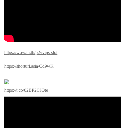
https://wow.in.th/p2vvips-slot
https://shorturl.asia/Cd9wK
https://t.co/02BP2CJQte