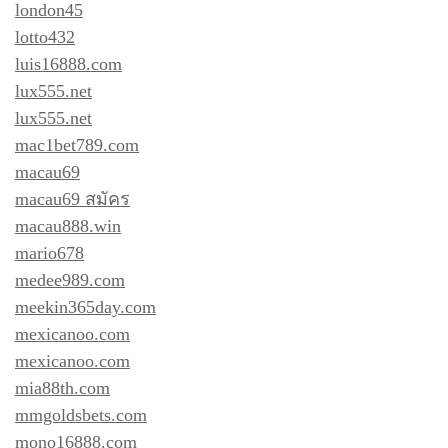
london45
lotto432
luis16888.com
lux555.net
lux555.net
mac1bet789.com
macau69
macau69 สมัคร
macau888.win
mario678
medee989.com
meekin365day.com
mexicanoo.com
mexicanoo.com
mia88th.com
mmgoldsbets.com
mono16888.com