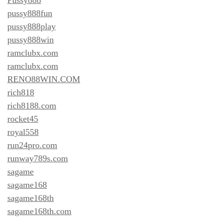
pussy888fun
pussy888play
pussy888win
ramclubx.com
ramclubx.com
RENO88WIN.COM
rich818
rich8188.com
rocket45
royal558
run24pro.com
runway789s.com
sagame
sagame168
sagame168th
sagame168th.com