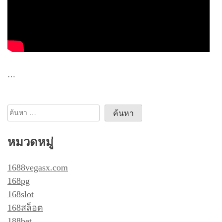
…
ค้นหา
สำหรับ:
หมวดหมู่
1688vegasx.com
168pg
168slot
168สล็อต
188bet