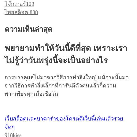
โจ๊กเกอร์123
ไทยสล็อต 888
ความเห็นล่าสุด
พยายามทำให้วันนี้ดีที่สุด เพราะเรา
ไม่รู้ว่าวันพรุ่งนี้จะเป็นอย่างไร
การบรรลุผลไม่มาจากวิธีการทำสิ่งใหญ่ แม้กระนั้นมา
จากวิธีการทำสิ่งเล็กๆที่การันตีตัวตนแล้วก็ความ
พากเพียรทุกเมื่อเชื่อวัน
เว็บสล็อตและบาคาร่าของโครตดีเว็บนี้เล่นแล้วรวย
จัดๆ
918kiss