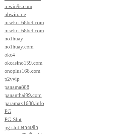
mwin9s.com
nbwin.me
niseko168bet.com
niseko168bet.com
no1huay
no1huay.com
okc4
okcasino159.com
onoplus168.com
p2vvip
panama888
pananthai99.com
paramax1688.info
PG
PG Slot
pg slot ทางเข้า