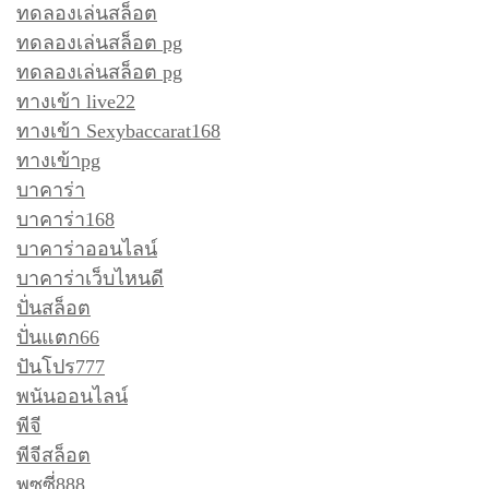
ทดลองเล่นสล็อต
ทดลองเล่นสล็อต pg
ทดลองเล่นสล็อต pg
ทางเข้า live22
ทางเข้า Sexybaccarat168
ทางเข้าpg
บาคาร่า
บาคาร่า168
บาคาร่าออนไลน์
บาคาร่าเว็บไหนดี
ปั่นสล็อต
ปั่นแตก66
ปันโปร777
พนันออนไลน์
พีจี
พีจีสล็อต
พุซซี่888