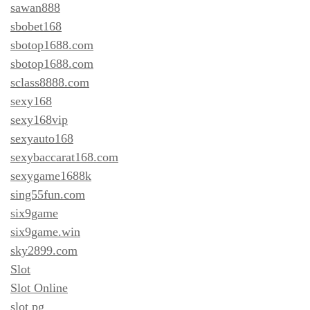
sawan888
sbobet168
sbotop1688.com
sbotop1688.com
sclass8888.com
sexy168
sexy168vip
sexyauto168
sexybaccarat168.com
sexygame1688k
sing55fun.com
six9game
six9game.win
sky2899.com
Slot
Slot Online
slot pg