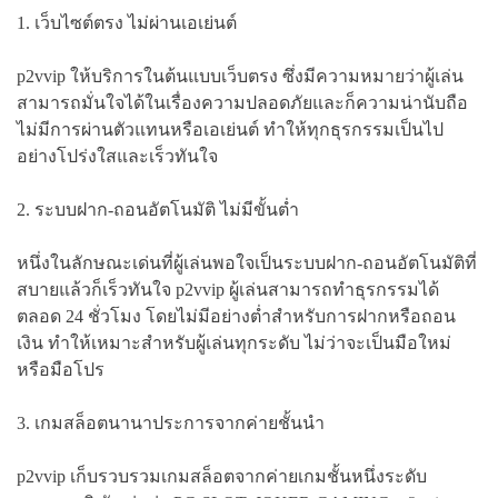
1. เว็บไซต์ตรง ไม่ผ่านเอเย่นต์
p2vvip ให้บริการในต้นแบบเว็บตรง ซึ่งมีความหมายว่าผู้เล่น
สามารถมั่นใจได้ในเรื่องความปลอดภัยและก็ความน่านับถือ
ไม่มีการผ่านตัวแทนหรือเอเย่นต์ ทำให้ทุกธุรกรรมเป็นไป
อย่างโปร่งใสและเร็วทันใจ
2. ระบบฝาก-ถอนอัตโนมัติ ไม่มีขั้นต่ำ
หนึ่งในลักษณะเด่นที่ผู้เล่นพอใจเป็นระบบฝาก-ถอนอัตโนมัติที่
สบายแล้วก็เร็วทันใจ p2vvip ผู้เล่นสามารถทำธุรกรรมได้
ตลอด 24 ชั่วโมง โดยไม่มีอย่างต่ำสำหรับการฝากหรือถอน
เงิน ทำให้เหมาะสำหรับผู้เล่นทุกระดับ ไม่ว่าจะเป็นมือใหม่
หรือมือโปร
3. เกมสล็อตนานาประการจากค่ายชั้นนำ
p2vvip เก็บรวบรวมเกมสล็อตจากค่ายเกมชั้นหนึ่งระดับ