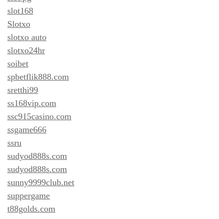
slot168
Slotxo
slotxo auto
slotxo24hr
soibet
spbetflik888.com
sretthi99
ss168vip.com
ssc915casino.com
ssgame666
ssru
sudyod888s.com
sudyod888s.com
sunny9999club.net
suppergame
t88golds.com