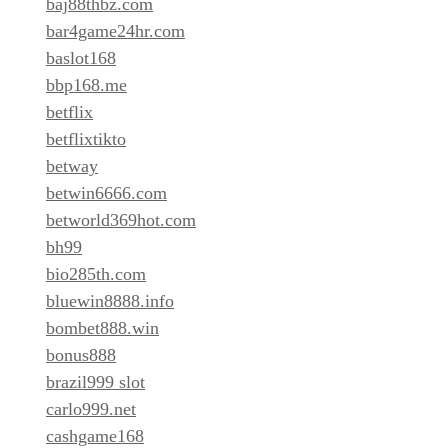
baj88thbz.com
bar4game24hr.com
baslot168
bbp168.me
betflix
betflixtikto
betway
betwin6666.com
betworld369hot.com
bh99
bio285th.com
bluewin8888.info
bombet888.win
bonus888
brazil999 slot
carlo999.net
cashgame168