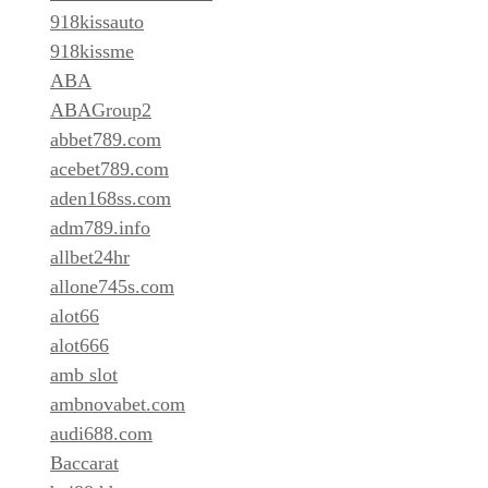
918kissauto
918kissme
ABA
ABAGroup2
abbet789.com
acebet789.com
aden168ss.com
adm789.info
allbet24hr
allone745s.com
alot66
alot666
amb slot
ambnovabet.com
audi688.com
Baccarat