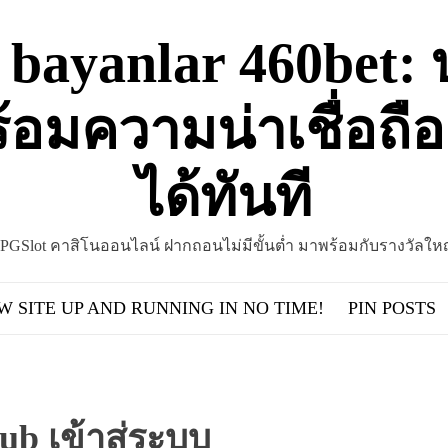
t bayanlar 460bet: 
้อมความน่าเชื่อถือ 
ได้ทันที
xyz PGSlot คาสิโนออนไลน์ ฝากถอนไม่มีขั้นต่ำ มาพร้อมกับรางวัลให
W SITE UP AND RUNNING IN NO TIME!
PIN POSTS
b เข้าสู่ระบบ