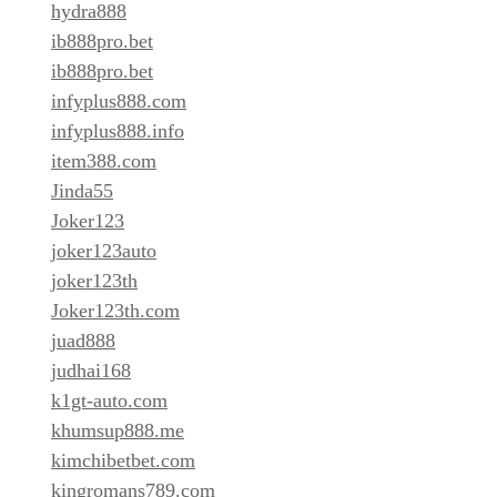
hydra888
ib888pro.bet
ib888pro.bet
infyplus888.com
infyplus888.info
item388.com
Jinda55
Joker123
joker123auto
joker123th
Joker123th.com
juad888
judhai168
k1gt-auto.com
khumsup888.me
kimchibetbet.com
kingromans789.com