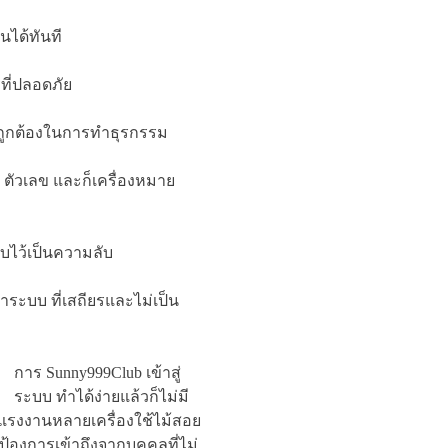
นได้ทันที
ี่ปลอดภัย
ามถูกต้องในการทำธุรกรรม
ษร ตัวเลข และก็เครื่องหมาย
บบไว้เป็นความลับ
าระบบ ที่เสถียรและไม่เป็น
การ Sunny999Club เข้าสู่
ระบบ ทำได้ง่ายแล้วก็ไม่มี
แรงงานหลายเครื่องใช้ไม้สอย
้องการเข้าถึงจากบุคคลที่ไม่