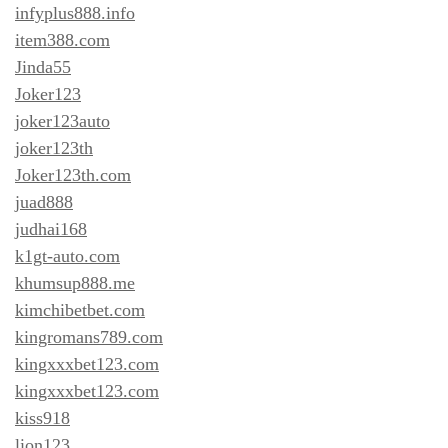
infyplus888.info
item388.com
Jinda55
Joker123
joker123auto
joker123th
Joker123th.com
juad888
judhai168
k1gt-auto.com
khumsup888.me
kimchibetbet.com
kingromans789.com
kingxxxbet123.com
kingxxxbet123.com
kiss918
lion123