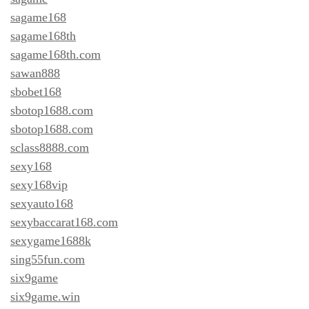
sagame168
sagame168th
sagame168th.com
sawan888
sbobet168
sbotop1688.com
sbotop1688.com
sclass8888.com
sexy168
sexy168vip
sexyauto168
sexybaccarat168.com
sexygame1688k
sing55fun.com
six9game
six9game.win