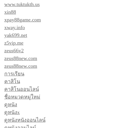
www.tuktukth.us
xin88
xpay88game.com
xway.info
yak699.net
z5vip.me
zeus66v2
zeus88new.com
zeus88new.com
การเรียน
คาสิโน
คาสิโนออนไลน์
ชื่อหมวดหมู่ใหม่
ดูหนัง
ดูหนังx
ดูหนังหนังออนไลน์
ดูหนังออนไลน์