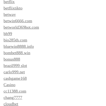
betflix
betflixtikto
betway
betwin6666.com
betworld369hot.com
bh99
bio285th.com
bluewin8888.info
bombet888.win
bonus888
brazil999 slot
carlo999.net
cashgame168
Casino
cc11388.com
chang7777
cloudbet