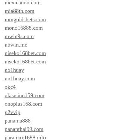
mexicanoo.com
mia88th.com
mmgoldsbets.com
mono16888.com
mwin9s.com
nbwin.me
niseko168bet.com
niseko168bet.com
no1huay
no1huay.com
okc4
okcasino159.com
onoplus168.com
p2vvip
panama888
pananthai99.com
paramax1688.info