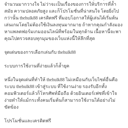
จำนวนมากวางใจ ไม่ว่าจะเป็นเรื่องของการให้บริการที่ล้ำ
สมัย ความปลอดภัยสูง และก็โปรโมชั่นที่น่าสนใจ โดยยิ่งไป
กว่านั้น thehulk88 เครดิตฟรี ที่มอบโอกาสให้ผู้เล่นได้เริ่มต้น
เล่นเกมโดยไม่ต้องใช้เงินลงทุนมากมาย ถ้าหากคุณกำลังมอง
หาแพลตฟอร์มเกมออนไลน์ที่พร้อมในทุกด้าน เนื้อหานี้จะพา
คุณไปตรวจสอบทุกมุมของเว็บแห่งนี้ให้ลึกที่สุด
จุดเด่นของการเลือกเล่นกับ thehulk88
ระบบการใช้งานที่ง่ายแล้วก็ล้ำยุค
หนึ่งในจุดเด่นที่ทำให้ thehulk88 ไม่เหมือนกับเว็บไซต์อื่นคือ
ระบบ thehulk88 เข้าสู่ระบบ ที่ใช้งานง่าย รองรับอีกทั้ง
คอมพิวเตอร์แล้วก็โทรศัพท์มือถือ ด้วยอินเตอร์เฟซที่เข้าใจ
ง่ายทำให้แม้กระทั้งคนเริ่มต้นก็สามารถใช้งานได้อย่างไม่
ขัดข้อง
โปรโมชั่นและเครดิตฟรี