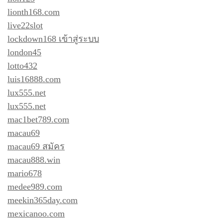
lionth168.com
live22slot
lockdown168 เข้าสู่ระบบ
london45
lotto432
luis16888.com
lux555.net
lux555.net
mac1bet789.com
macau69
macau69 สมัคร
macau888.win
mario678
medee989.com
meekin365day.com
mexicanoo.com