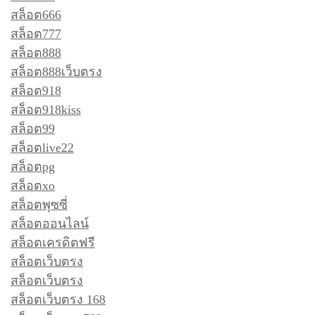
สล็อต666
สล็อต777
สล็อต888
สล็อต888เว็บตรง
สล็อต918
สล็อต918kiss
สล็อต99
สล็อตlive22
สล็อตpg
สล็อตxo
สล็อตพุซซี่
สล็อตออนไลน์
สล็อตเครดิตฟรี
สล็อตเว็บตรง
สล็อตเว็บตรง
สล็อตเว็บตรง 168