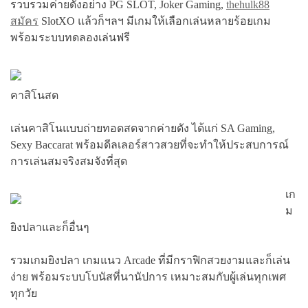
รวบรวมค่ายดังอย่าง PG SLOT, Joker Gaming,
thehulk88
สมัคร
SlotXO แล้วก็ฯลฯ มีเกมให้เลือกเล่นหลายร้อยเกม
พร้อมระบบทดลองเล่นฟรี
คาสิโนสด
เล่นคาสิโนแบบถ่ายทอดสดจากค่ายดัง ได้แก่ SA Gaming,
Sexy Baccarat พร้อมดีลเลอร์สาวสวยที่จะทำให้ประสบการณ์
การเล่นสมจริงสมจังที่สุด
เก
ม
ยิงปลาและก็อื่นๆ
รวมเกมยิงปลา เกมแนว Arcade ที่มีกราฟิกสวยงามและก็เล่น
ง่าย พร้อมระบบโบนัสที่นานัปการ เหมาะสมกับผู้เล่นทุกเพศ
ทุกวัย