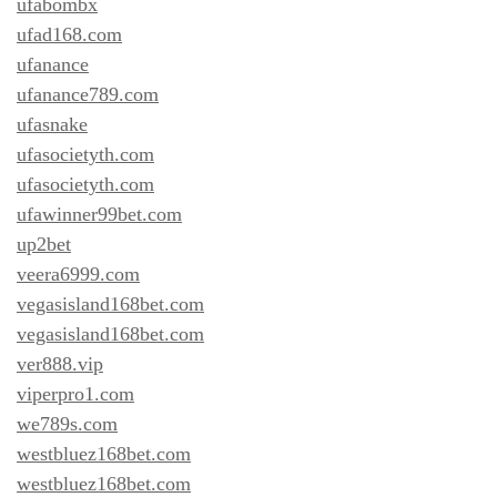
ufabombx
ufad168.com
ufanance
ufanance789.com
ufasnake
ufasocietyth.com
ufasocietyth.com
ufawinner99bet.com
up2bet
veera6999.com
vegasisland168bet.com
vegasisland168bet.com
ver888.vip
viperpro1.com
we789s.com
westbluez168bet.com
westbluez168bet.com