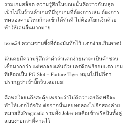
รวมเกมสล็อต ความรู้สึกในขณะนั้นคือราวกับหลุด
เข้าไปในร้านค้าเกมที่มีทุกเกมที่ต้องการเล่น ต้องการ
ทดลองค่ายไหนก็กดเข้าได้ทันที ไม่ต้องโยกเงินด้วย
ทำให้เล่นลื่นมากมาย
texas24 ความซาบซึ้งที่ต้องบันทึกไว้ แตกง่ายเกินคาด!
ฉันเคยมีความรู้สึกว่าคำว่าแตกง่ายน่าจะเป็นคำชวน
เชื่อมากกว่า แต่พอลองเล่นด้วยเครดิตฟรีรอบแรก เกม
ที่เลือกเป็น PG Slot – Forture Tiger หมุนไปไม่กี่ตา
ปรากฏว่าเข้าบิ๊กวินเฉยเมย!
คือพอใจจนถึงสะดุ้ง เพราะว่าไม่คิดว่าเครดิตฟรีจะ
ทำให้แตกได้จริง ต่อจากนั้นเลยทดลองไปอีกสองค่าย
หมายถึงPragmatic รวมทั้ง Joker ผลคือเข้าฟรีสปินทั้งคู่
แบบง่ายกว่าที่คาดไว้