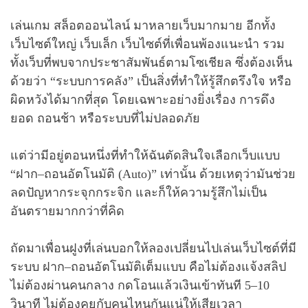
เล่นเกม สล็อตออนไลน์ มาหลายเว็บมากมาย อีกทั้ง
เว็บไซต์ใหญ่ เว็บเล็ก เว็บไซต์ที่เพื่อนพ้องแนะนำ รวม
ทั้งเว็บที่พบจากประชาสัมพันธ์ตามโซเชียล ซึ่งต้องเห็น
ด้วยว่า “ระบบการคลัง” เป็นสิ่งที่ทำให้รู้สึกตรึงใจ หรือ
ผิดหวังได้มากที่สุด โดยเฉพาะอย่างยิ่งเรื่อง การดึง
ยอด ถอนช้า หรือระบบที่ไม่ปลอดภัย
แต่ว่ามีอยู่ตอนหนึ่งที่ทำให้ฉันตัดสินใจเลือกเว็บแบบ
“ฝาก–ถอนอัตโนมัติ (Auto)” เท่านั้น ด้วยเหตุว่ามันช่วย
ลดปัญหากระจุกกระจิก และก็ให้ความรู้สึกไม่เป็น
อันตรายมากกว่าที่คิด
ถัดมาเพื่อนฝูงที่เล่นบอกให้ลองเปลี่ยนไปเล่นเว็บไซต์ที่มี
ระบบ ฝาก–ถอนอัตโนมัติเต็มแบบ คือไม่ต้องแจ้งสลิป
ไม่ต้องผ่านคนกลาง กดโอนแล้วเงินเข้าทันที 5–10
วินาที ไม่ต้องคุยกับคนไหนกันแน่ให้เสียเวลา