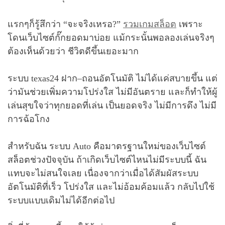
แรกๆก็รู้สึกว่า “จะจริงเหรอ?”
รวมเกมสล็อต
เพราะ
โดนเว็บไซต์กั๊กยอดมาบ่อย แม้กระนั้นพอลองเล่นจริงๆ
ต้องเห็นด้วยว่า ชีวิตดีขึ้นเยอะมาก
ระบบ texas24 ฝาก–ถอนอัตโนมัติ ไม่ได้แค่สบายขึ้น แต่
ว่ามันช่วยเพิ่มความโปร่งใส ไม่มีอันตราย และก็ทำให้ผู้
เล่นสุขใจว่าทุกยอดที่เล่น เป็นยอดจริง ไม่มีการดึง ไม่มี
การฉ้อโกง
สำหรับฉัน ระบบ Auto คือมาตรฐานใหม่ของเว็บไซต์
สล็อตช่วงปัจจุบัน ถ้าเกิดเว็บไซต์ไหนไม่มีระบบนี้ ฉัน
แทบจะไม่สนใจเลย เนื่องจากว่าเมื่อได้สัมผัสระบบ
อัตโนมัติที่เร็ว โปร่งใส และไม่อ้อมค้อมแล้ว กลับไปใช้
ระบบแบบเดิมไม่ได้อีกต่อไป