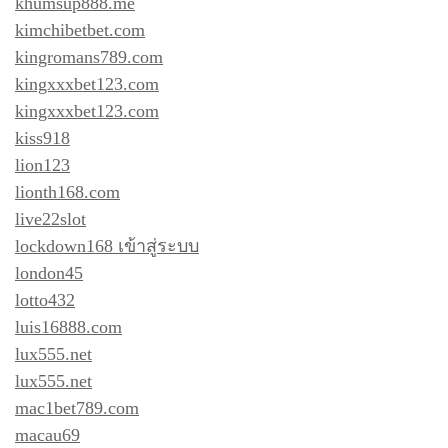
khumsup888.me
kimchibetbet.com
kingromans789.com
kingxxxbet123.com
kingxxxbet123.com
kiss918
lion123
lionth168.com
live22slot
lockdown168 เข้าสู่ระบบ
london45
lotto432
luis16888.com
lux555.net
lux555.net
mac1bet789.com
macau69