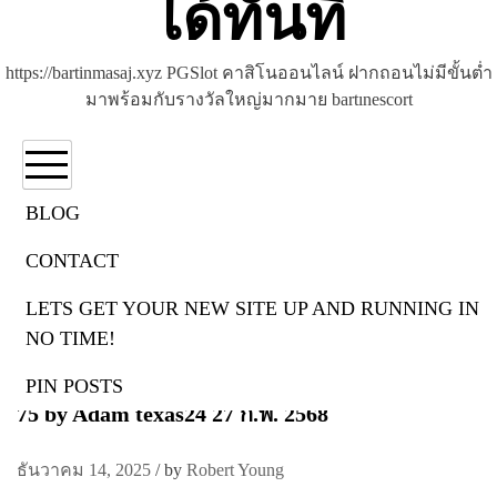
ได้ทันที
https://bartinmasaj.xyz PGSlot คาสิโนออนไลน์ ฝากถอนไม่มีขั้นต่ำ
มาพร้อมกับรางวัลใหญ่มากมาย bartınescort
BLOG
CONTACT
รวมเกมสล็อต
LETS GET YOUR NEW SITE UP AND RUNNING IN
Texas24 ไม่ว่าจะได้หรือเสีย คืนทุกยอด 0.3%
NO TIME!
สมาชิกใหม่รับ 100% ฝาก-ถอน ออโต้ เกมฮิต
ตลอดกาล สล็อตออนไลน์ เชื่อถือได้ ไม่มีโกง Top
PIN POSTS
75 by Adam texas24 27 ก.พ. 2568
ธันวาคม 14, 2025
/
by
Robert Young