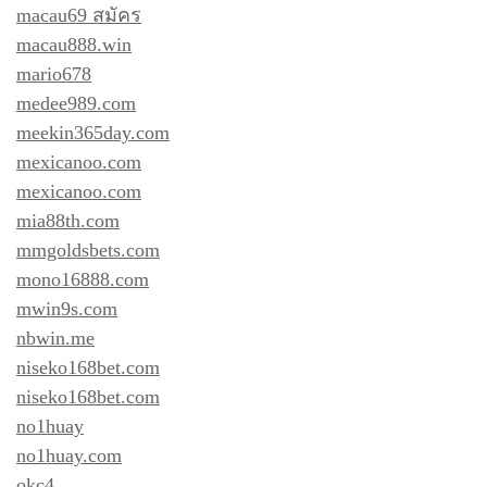
macau69 สมัคร
macau888.win
mario678
medee989.com
meekin365day.com
mexicanoo.com
mexicanoo.com
mia88th.com
mmgoldsbets.com
mono16888.com
mwin9s.com
nbwin.me
niseko168bet.com
niseko168bet.com
no1huay
no1huay.com
okc4