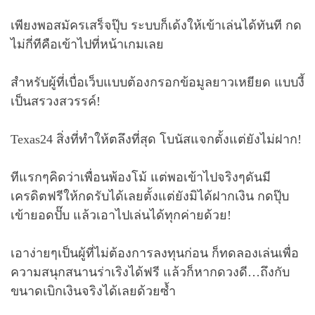
เพียงพอสมัครเสร็จปุ๊บ ระบบก็เด้งให้เข้าเล่นได้ทันที กด
ไม่กี่ทีคือเข้าไปที่หน้าเกมเลย
สำหรับผู้ที่เบื่อเว็บแบบต้องกรอกข้อมูลยาวเหยียด แบบงี้
เป็นสรวงสวรรค์!
Texas24 สิ่งที่ทำให้ตลึงที่สุด โบนัสแจกตั้งแต่ยังไม่ฝาก!
ทีแรกๆคิดว่าเพื่อนพ้องโม้ แต่พอเข้าไปจริงๆดันมี
เครดิตฟรีให้กดรับได้เลยตั้งแต่ยังมิได้ฝากเงิน กดปุ๊บ
เข้ายอดปั๊บ แล้วเอาไปเล่นได้ทุกค่ายด้วย!
เอาง่ายๆเป็นผู้ที่ไม่ต้องการลงทุนก่อน ก็ทดลองเล่นเพื่อ
ความสนุกสนานร่าเริงได้ฟรี แล้วก็หากดวงดี…ถึงกับ
ขนาดเบิกเงินจริงได้เลยด้วยซ้ำ