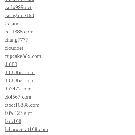
carlo999.net
cashgame168
Casino
cc11388.com
chang7777
cloudbet
cupcake88x.com
dr888
dr888bet.com
dr888bet.com
du2477.com
ek4567.com
etbet16888.com
fafa 123 slot
faro168
fcharoenkit168.com