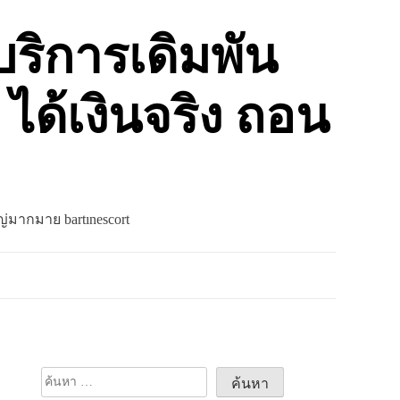
บริการเดิมพัน
ได้เงินจริง ถอน
ญ่มากมาย bartınescort
ค้นหา