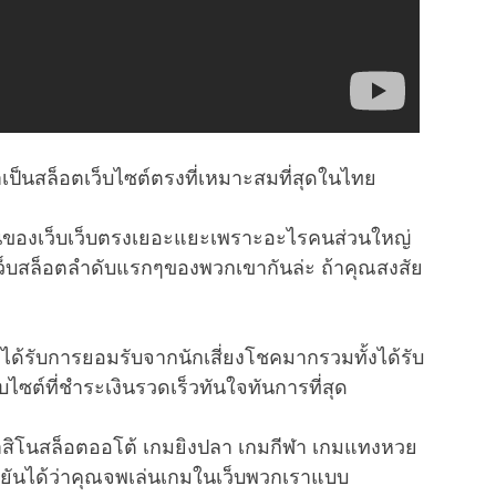
าเป็นสล็อตเว็บไซต์ตรงที่เหมาะสมที่สุดในไทย
ึ้นของเว็บเว็บตรงเยอะแยะเพราะอะไรคนส่วนใหญ่
็นเว็บสล็อตลำดับแรกๆของพวกเขากันล่ะ ถ้าคุณสงสัย
ได้รับการยอมรับจากนักเสี่ยงโชคมากรวมทั้งได้รับ
บไซต์ที่ชำระเงินรวดเร็วทันใจทันการที่สุด
าสิโนสล็อตออโต้ เกมยิงปลา เกมกีฬา เกมแทงหวย
ยันได้ว่าคุณจพเล่นเกมในเว็บพวกเราแบบ