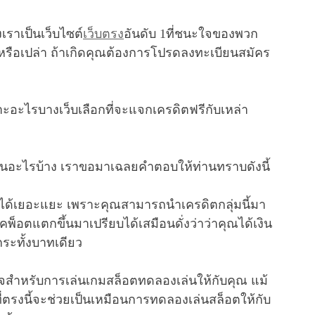
งเราเป็นเว็บไซต์
เว็บตรง
อันดับ 1ที่ชนะใจของพวก
หรือเปล่า ถ้าเกิดคุณต้องการโปรดลงทะเบียนสมัคร
าะอะไรบางเว็บเลือกที่จะแจกเครดิตฟรีกับเหล่า
ด่นอะไรบ้าง เราขอมาเฉลยคำตอบให้ท่านทราบดังนี้
ปได้เยอะแยะ เพราะคุณสามารถนำเครดิตกลุ่มนี้มา
็คพ็อตแตกขึ้นมาเปรียบได้เสมือนดั่งว่าว่าคุณได้เงิน
กระทั้งบาทเดียว
จสำหรับการเล่นเกมสล็อตทดลองเล่นให้กับคุณ แม้
ี่ตรงนี้จะช่วยเป็นเหมือนการทดลองเล่นสล็อตให้กับ