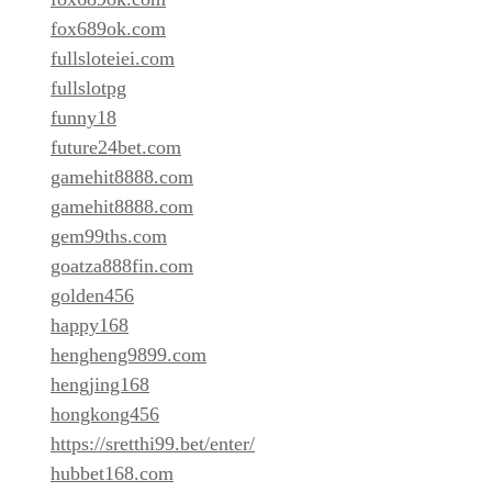
fox689ok.com
fullsloteiei.com
fullslotpg
funny18
future24bet.com
gamehit8888.com
gamehit8888.com
gem99ths.com
goatza888fin.com
golden456
happy168
hengheng9899.com
hengjing168
hongkong456
https://sretthi99.bet/enter/
hubbet168.com