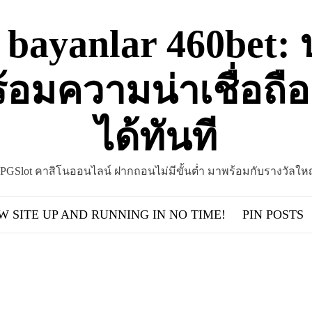
t bayanlar 460bet: 
้อมความน่าเชื่อถือ 
ได้ทันที
xyz PGSlot คาสิโนออนไลน์ ฝากถอนไม่มีขั้นต่ำ มาพร้อมกับรางวัลให
W SITE UP AND RUNNING IN NO TIME!
PIN POSTS