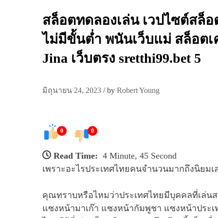
สล็อตทดลองเล่น เวปไซต์สล็อ
ไม่มีขั้นต่ำ พนันเว็บแม่ สล็อ
Jina เว็บตรง sretthi99.bet 5
มิถุนายน 24, 2023
/
by
Robert Young
0
0
Read Time:
4 Minute, 45 Second
เพราะอะไรประเทศไทยคนจำนวนมากถึงนิยมเล
คุณทราบหรือไหมว่าประเทศไทยมีบุคคลที่เล่นสล
แซงหน้ามาเก๊า แซงหน้ากัมพูชา แซงหน้าประเทศ