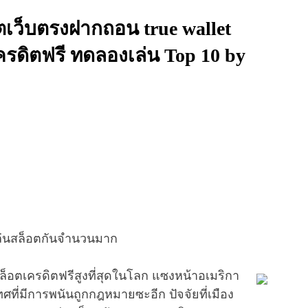
ตเว็บตรงฝากถอน true wallet
ตเครดิตฟรี ทดลองเล่น Top 10 by
่นสล็อตกันจำนวนมาก
็อตเครดิตฟรีสูงที่สุดในโลก แซงหน้าอเมริกา
ที่มีการพนันถูกกฎหมายซะอีก ปัจจัยที่เมือง