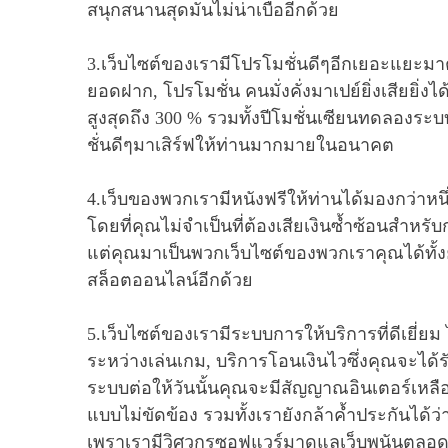
สนุกสนานสุดมันไม่น่าเบื่ออีกด้วย
3.เว็บไซต์ของเรามีโปรโมชั่นดีๆอีกเยอะแยะมาต
ยอดฝาก, โปรโมชั่น คนมั่งคั่งมาเปย์ยิ่งเสียยิ่
สูงสุดถึง 300 % รวมทั้งปีโมชั่นเซียนทดลอง
ชั่นดีๆมาเสิร์ฟให้ท่านมากมายในอนาคต
4.เว็บของพวกเรามีหนังฟรีให้ท่านได้มองกว่าหนึ่
โดยที่คุณไม่จำเป็นที่ต้องเสียเงินซ้ำซ้อนสำหรั
แต่คุณมาเป็นพวกเว็บไซต์ของพวกเราคุณได้ทั้งย
สล็อตออนไลน์อีกด้วย
5.เว็บไซต์ของเรามีระบบการให้บริการที่ดีเยี่
ระหว่างเล่นเกม, บริการโอนเงินไวซึ่งคุณจะได
ระบบต่อให้วันนั้นคุณจะมีสัญญาณอินเตอร์เหลื
แบบไม่ขัดข้อง รวมทั้งเรายังกล้าค้ำประกันได้
เพราเรามีวิศวกรซอฟแวร์มาดูแลเว็บพนันตลอดยี่ส