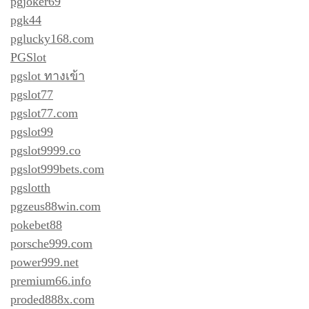
pgjoker69
pgk44
pglucky168.com
PGSlot
pgslot ทางเข้า
pgslot77
pgslot77.com
pgslot99
pgslot9999.co
pgslot999bets.com
pgslotth
pgzeus88win.com
pokebet88
porsche999.com
power999.net
premium66.info
proded888x.com