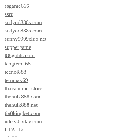
ssgame666
ssru
sudyod888s.com
sudyod888s.com
sunny9999club.net
suppergame
t88golds.com
tangtem168
teenoi888
temmax69
thaisiambet.store
thehulk888.com
thehulk888.net
tia8kingbet.com
udee365day.com
UFA11k