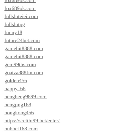
fox689ok.com
fox689ok.com
fullsloteiei.com
fullslotpg
funny18
future24bet.com
gamehit8888.com
gamehit8888.com
gem99ths.com
goatza888fin.com
golden456
happy168
hengheng9899.com
hengjing168
hongkong456
https://sretthi99.bet/enter/
hubbet168.com