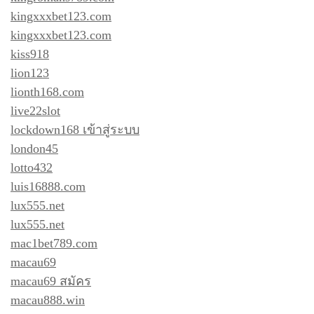
kingxxxbet123.com
kingxxxbet123.com
kiss918
lion123
lionth168.com
live22slot
lockdown168 เข้าสู่ระบบ
london45
lotto432
luis16888.com
lux555.net
lux555.net
mac1bet789.com
macau69
macau69 สมัคร
macau888.win