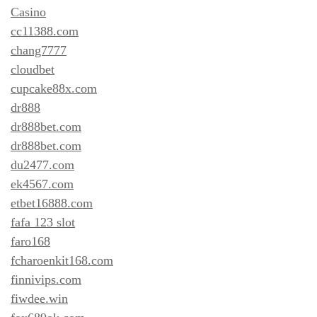
Casino
cc11388.com
chang7777
cloudbet
cupcake88x.com
dr888
dr888bet.com
dr888bet.com
du2477.com
ek4567.com
etbet16888.com
fafa 123 slot
faro168
fcharoenkit168.com
finnivips.com
fiwdee.win