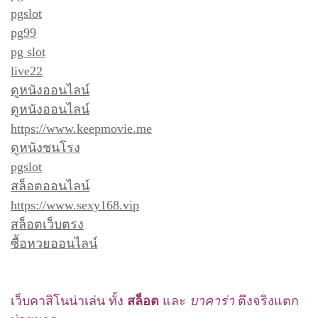
pgslot
pg99
pg slot
live22
ดูหนังออนไลน์
ดูหนังออนไลน์
https://www.keepmovie.me
ดูหนังชนโรง
pgslot
สล็อตออนไลน์
https://www.sexy168.vip
สล็อตเว็บตรง
ซื้อหวยออนไลน์
เว็บคาสิโนน่าเล่น ทั้ง
สล็อต
และ
บาคาร่า
ตึงจริงแตก