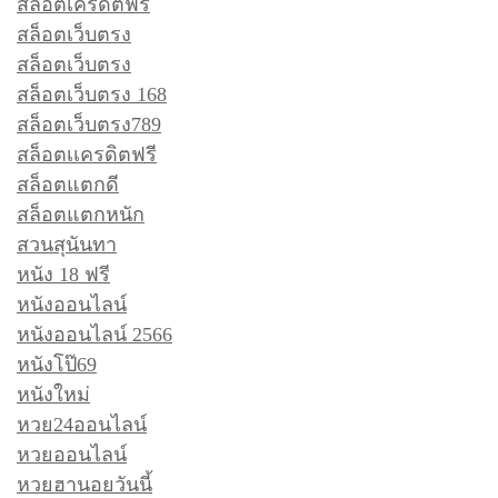
สล็อตเครดิตฟรี
สล็อตเว็บตรง
สล็อตเว็บตรง
สล็อตเว็บตรง 168
สล็อตเว็บตรง789
สล็อตเเครดิตฟรี
สล็อตแตกดี
สล็อตแตกหนัก
สวนสุนันทา
หนัง 18 ฟรี
หนังออนไลน์
หนังออนไลน์ 2566
หนังโป๊69
หนังใหม่
หวย24ออนไลน์
หวยออนไลน์
หวยฮานอยวันนี้