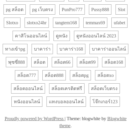
pg สล็อต
pg เว็บตรง
PunPro777
Pussy888
Slot
Slotxo
slotxo24hr
tangtem168
temmax69
ufabet
คาสิโนออนไลน์
ดูหนัง
ดูหนังออนไลน์ 2023
ทางเข้าpg
บาคาร่า
บาคาร่า168
บาคาร่าออนไลน์
พุซซี่888
สล็อต
สล็อต66
สล็อต99
สล็อต168
สล็อต777
สล็อต888
สล็อตpg
สล็อตxo
สล็อตออนไลน์
สล็อตเครดิตฟรี
สล็อตเว็บตรง
หนังออนไลน์
แทงบอลออนไลน์
โจ๊กเกอร์123
Proudly powered by WordPress
|
Theme: blogwhite by
Blogwhite
theme
.