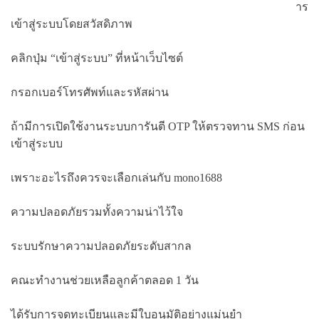
าร
เข้าสู่ระบบโดยสวัสดิภาพ
คลิกปุ่ม “เข้าสู่ระบบ” ที่หน้าเว็บไซต์
กรอกเบอร์โทรศัพท์และรหัสผ่าน
ถ้ามีการเปิดใช้งานระบบการันตี OTP ให้ตรวจทาน SMS ก่อน
เข้าสู่ระบบ
เพราะอะไรถึงควรจะเลือกเล่นกับ mono1688
ความปลอดภัยรวมทั้งความน่าไว้ใจ
ระบบรักษาความปลอดภัยระดับสากล
คณะทำงานช่วยเหลือลูกค้าตลอด 1 วัน
ได้รับการจดทะเบียนและมีใบอนุมัติอย่างแม่นยำ