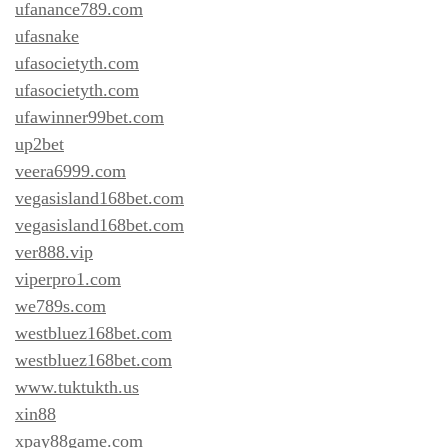
ufanance789.com
ufasnake
ufasocietyth.com
ufasocietyth.com
ufawinner99bet.com
up2bet
veera6999.com
vegasisland168bet.com
vegasisland168bet.com
ver888.vip
viperpro1.com
we789s.com
westbluez168bet.com
westbluez168bet.com
www.tuktukth.us
xin88
xpay88game.com