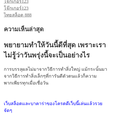
โจ๊กเกอร์123
โจ๊กเกอร์123
ไทยสล็อต 888
ความเห็นล่าสุด
พยายามทำให้วันนี้ดีที่สุด เพราะเรา
ไม่รู้ว่าวันพรุ่งนี้จะเป็นอย่างไร
การบรรลุผลไม่มาจากวิธีการทำสิ่งใหญ่ แม้กระนั้นมา
จากวิธีการทำสิ่งเล็กๆที่การันตีตัวตนแล้วก็ความ
พากเพียรทุกเมื่อเชื่อวัน
เว็บสล็อตและบาคาร่าของโครตดีเว็บนี้เล่นแล้วรวย
จัดๆ