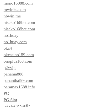
mono16888.com
mwin9s.com
nbwin.me
niseko168bet.com
niseko168bet.com
no1huay
no1huay.com
okc4
okcasino159.com
onoplus168.com
p2vvip
panama888
pananthai99.com
paramax1688.info
PG
PG Slot
pg slot ทางเข้า