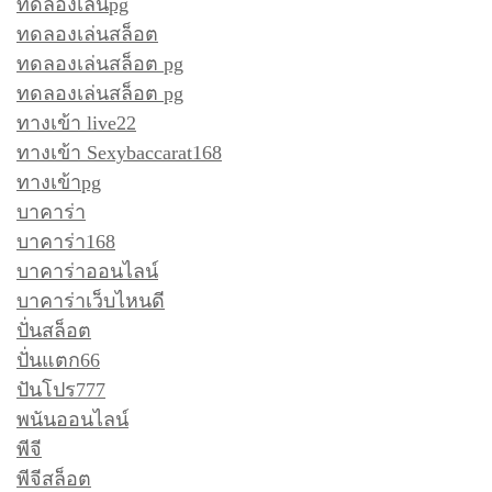
ทดลองเล่นpg
ทดลองเล่นสล็อต
ทดลองเล่นสล็อต pg
ทดลองเล่นสล็อต pg
ทางเข้า live22
ทางเข้า Sexybaccarat168
ทางเข้าpg
บาคาร่า
บาคาร่า168
บาคาร่าออนไลน์
บาคาร่าเว็บไหนดี
ปั่นสล็อต
ปั่นแตก66
ปันโปร777
พนันออนไลน์
พีจี
พีจีสล็อต