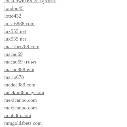
lockdown168 เข้าสู่ระบบ
london45
lotto432
luis16888.com
lux555.net
lux555.net
mac1bet789.com
macau69
macau69 สมัคร
macau888.win
mario678
medee989.com
meekin365day.com
mexicanoo.com
mexicanoo.com
mia88th.com
mmgoldsbets.com