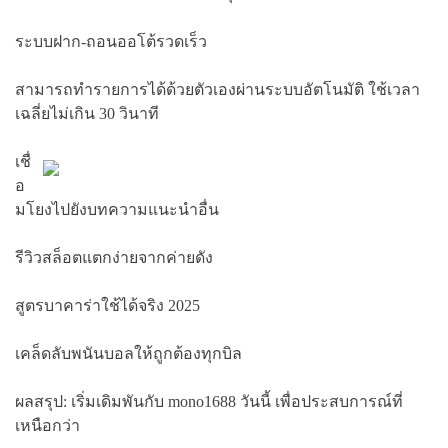
ระบบฝาก-ถอนออโต้รวดเร็ว
สามารถทำรายการได้ด้วยตัวเองผ่านระบบอัตโนมัติ ใช้เวลา
เฉลี่ยไม่เกิน 30 วินาที
เชื่
อ
มโยงไปยังบทความแนะนำอื่น
รีวิวสล็อตแตกง่ายจากค่ายดัง
สูตรบาคาร่าใช้ได้จริง 2025
เคล็ดลับพนันบอลให้ถูกต้องทุกบิล
ผลสรุป: เริ่มเดิมพันกับ mono1688 วันนี้ เพื่อประสบการณ์ที่
เหนือกว่า