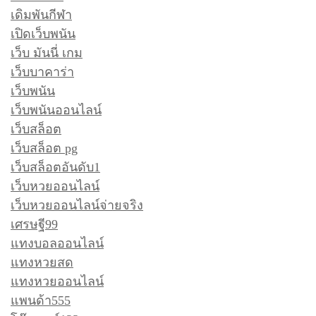
เดิมพันกีฬา
เปิดเว็บพนัน
เว็บ มันนี่ เกม
เว็บบาคาร่า
เว็บพนัน
เว็บพนันออนไลน์
เว็บสล็อต
เว็บสล็อต pg
เว็บสล็อตอันดับ1
เว็บหวยออนไลน์
เว็บหวยออนไลน์จ่ายจริง
เศรษฐี99
แทงบอลออนไลน์
แทงหวยสด
แทงหวยออนไลน์
แพนด้า555