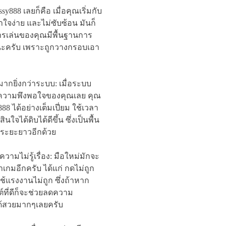
y888 เลยก็คือ เมื่อคุณเริ่มกับ
้าใจง่าย และไม่ซับซ้อน มันก็
รเล่นของคุณมีพื้นฐานการ
ล่ะนะครับ เพราะถูกวางกรอบเอา
มมากยิ่งกว่าระบบ: เมื่อระบบ
งความพึงพอใจของคุณเลย คุณ
88 ได้อย่างเต็มเปี่ยม ใช้เวลา
ใจได้ดิบได้ดีขึ้น ซึ่งเป็นพื้น
นระยะยาวอีกด้วย
มไม่รู้เรื่อง: มือใหม่มักจะ
มอีกครับ ได้แก่ กดไม่ถูก
รใช้แรงงานไม่ถูก ซึ่งถ้าหาก
ต์ที่ดีก็จะช่วยลดความ
ด้สวยมากๆเลยครับ