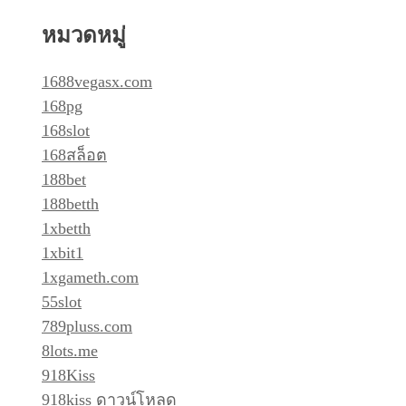
สำหรับ:
หมวดหมู่
1688vegasx.com
168pg
168slot
168สล็อต
188bet
188betth
1xbetth
1xbit1
1xgameth.com
55slot
789pluss.com
8lots.me
918Kiss
918kiss ดาวน์โหลด