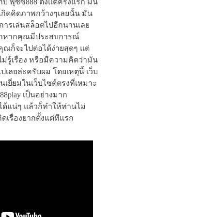
ับ พุซซี่888 ตั้งแต่ครั้งแรก มัน
เกิดคิดภาพกว้างๆเลยนั้น มัน
การเล่นสล็อตไปอีกนานเลย
าถ้าหากคุณมีประสบการณ์
 คุณก็จะไปต่อได้ง่ายสุดๆ แต่
ไม่รู้เรื่อง หรือมีความคิดว่ามัน
ปเลยล่ะครับผม โดยเหตุนี้ เว็บ
เยี่ยมในเว็บไซต์ตรงที่เหมาะ
888play เป็นอย่างมาก
ได้แน่ๆ แล้วก็ทำให้ท่านไม่
ดเรื่องยากตั้งแต่ทีแรก