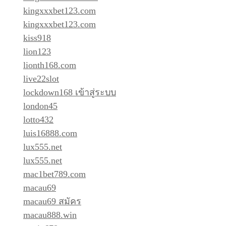
kingxxxbet123.com
kingxxxbet123.com
kiss918
lion123
lionth168.com
live22slot
lockdown168 เข้าสู่ระบบ
london45
lotto432
luis16888.com
lux555.net
lux555.net
mac1bet789.com
macau69
macau69 สมัคร
macau888.win