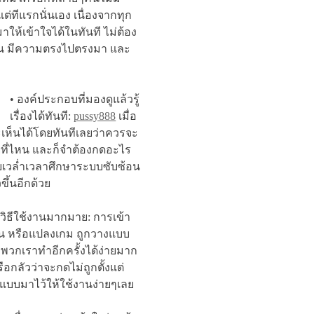
ต่ทีแรกนั่นเอง เนื่องจากทุก
าให้เข้าใจได้ในทันที ไม่ต้อง
้นาน มีความตรงไปตรงมา และ
• องค์ประกอบที่มองดูแล้วรู้
เรื่องได้ทันที:
pussy888
เมื่อ
ะเห็นได้โดยทันทีเลยว่าควรจะ
่ที่ไหน และก็จำต้องกดอะไร
สียเวล่ำเวลาศึกษาระบบซับซ้อน
วขึ้นอีกด้วย
อวิธีใช้งานมากมาย: การเข้า
มพัน หรือแปลงเกม ถูกวางแบบ
ี่พวกเราทำอีกครั้งได้ง่ายมาก
อกลัวว่าจะกดไม่ถูกตั้งแต่
บบมาไว้ให้ใช้งานง่ายๆเลย