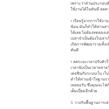
เพราะว่าส่วนประกอบยั
ใช้งานได้ในทันที ลดค
• เรียนรู้จากการใช้งาน
ซ้อน มันก็ทำให้ท่านส
ได้เลย ไม่ต้องทดลองเล่
เปล่าจำเป็นต้องไปเล่าเ
เกิดการพัฒนารวมทั้งเ
ทันที
• ลดระยะเวลาปรับตัวใน
เวลานับเป็นเวลาหลายว
เคยชินกับระบบเว็บ เว
ทำให้ท่านเข้าใจฐานร
เลยขอรับ ซึ่งคุณจะโฟก
เต็มเปี่ยมอีกด้วย
3. วางกับพื้นฐานการเล่นท