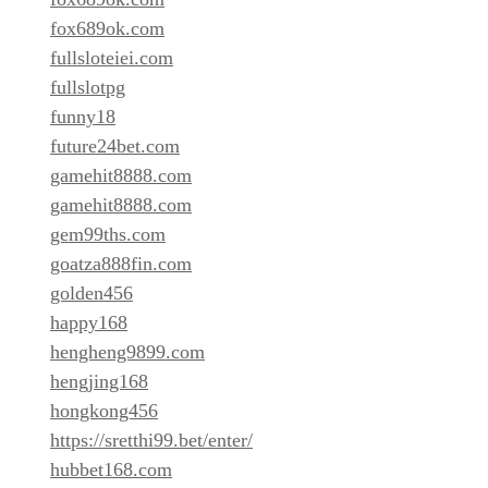
fox689ok.com
fullsloteiei.com
fullslotpg
funny18
future24bet.com
gamehit8888.com
gamehit8888.com
gem99ths.com
goatza888fin.com
golden456
happy168
hengheng9899.com
hengjing168
hongkong456
https://sretthi99.bet/enter/
hubbet168.com