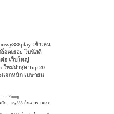
ussy888play เข้าเล่น
สล็อตเยอะ โบนัสดี
่อ เว็บใหญ่
 ใหม่ล่าสุด Top 20
ebแจกหนัก เมษายน
obert Young
นกับ pussy888 ตั้งแต่คราวแรก