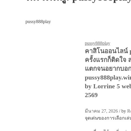
pussy888play
pussy888play
คาสิโนออนไลน์ p
ครั้งแรกก็ติดใจ 
แตกจนอยากบอกต
pussy888play.win
by Lorrine 5 w
2569
มีนาคม 27, 2026
/
by
R
จุดเด่นของการเลือกเล่