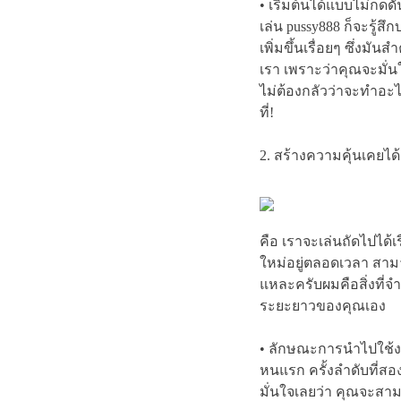
• เริ่มต้นได้แบบไม่กดดัน
เล่น pussy888 ก็จะรู้
เพิ่มขึ้นเรื่อยๆ ซึ่งม
เรา เพราะว่าคุณจะมั่น
ไม่ต้องกลัวว่าจะทำอะไ
ที่!
2. สร้างความคุ้นเคยได้เ
คือ เราจะเล่นถัดไปได้เ
ใหม่อยู่ตลอดเวลา สามาร
แหละครับผมคือสิ่งที่จ
ระยะยาวของคุณเอง
• ลักษณะการนำไปใช้งาน
หนแรก ครั้งลำดับที่สอง
มั่นใจเลยว่า คุณจะสา