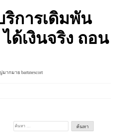
บริการเดิมพัน
ได้เงินจริง ถอน
ญ่มากมาย bartınescort
ค้นหา