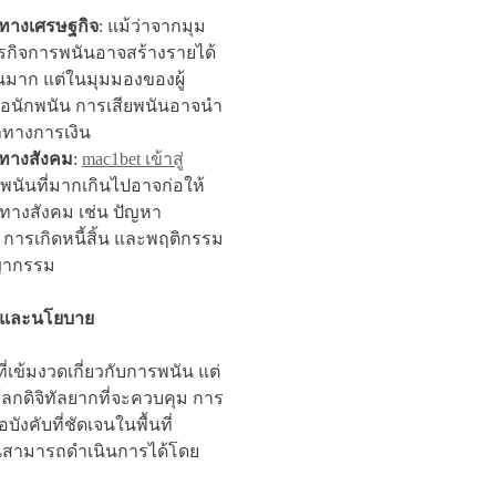
ทางเศรษฐกิจ
: แม้ว่าจากมุม
รกิจการพนันอาจสร้างรายได้
นมาก แต่ในมุมมองของผู้
ือนักพนัน การเสียพนันอาจนำ
าทางการเงิน
ทางสังคม
:
mac1bet เข้าสู่
นันที่มากเกินไปอาจก่อให้
ทางสังคม เช่น ปัญหา
การเกิดหนี้สิ้น และพฤติกรรม
ากรรม
ยและนโยบาย
เข้มงวดเกี่ยวกับการพนัน แต่
กดิจิทัลยากที่จะควบคุม การ
ังคับที่ชัดเจนในพื้นที่
ันสามารถดำเนินการได้โดย