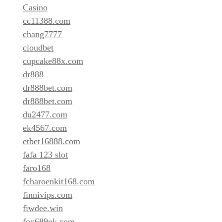
Casino
cc11388.com
chang7777
cloudbet
cupcake88x.com
dr888
dr888bet.com
dr888bet.com
du2477.com
ek4567.com
etbet16888.com
fafa 123 slot
faro168
fcharoenkit168.com
finnivips.com
fiwdee.win
fox689ok.com