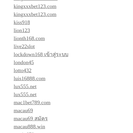
kingxxxbet123.com
kingxxxbet123.com
kiss918
lion123
lionth168.com
live22slot
lockdown168 เข้าสู่ระบบ
london45
lotto432
luis16888.com
lux555.net
lux555.net
mac1bet789.com
macau69
macau69 สมัคร
macau888.win