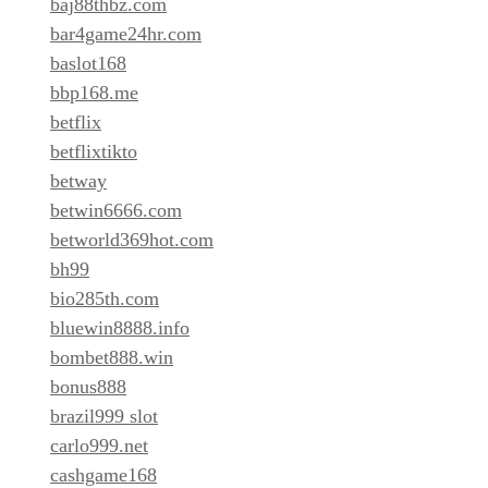
baj88thbz.com
bar4game24hr.com
baslot168
bbp168.me
betflix
betflixtikto
betway
betwin6666.com
betworld369hot.com
bh99
bio285th.com
bluewin8888.info
bombet888.win
bonus888
brazil999 slot
carlo999.net
cashgame168