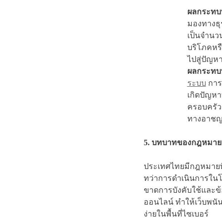
ผลกระทบ
มองทางธุ
เป็นจำนว
บริโภคหร
ไปสู่ปัญห
ผลกระทบ
ระบบ
การพ
เกิดปัญหา
ครอบครัว 
ทางอาชญ
5. บทบาทของกฎหมา
ประเทศไทยมีกฎหมายที่
ทว่าการดำเนินการในโล
ขาดการบังคับใช้และข้อบ
ออนไลน์ ทำให้เว็บพน
ง่ายในพื้นที่ไซเบอร์