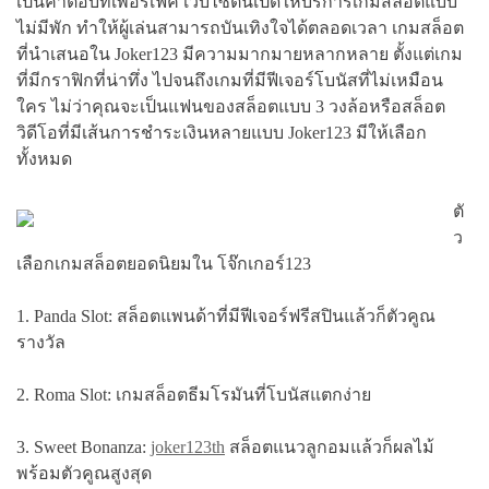
เป็นคำตอบที่เพอร์เฟ็ค เว็บไซต์นี้เปิดให้บริการเกมสล็อตแบบ
ไม่มีพัก ทำให้ผู้เล่นสามารถบันเทิงใจได้ตลอดเวลา เกมสล็อต
ที่นำเสนอใน Joker123 มีความมากมายหลากหลาย ตั้งแต่เกม
ที่มีกราฟิกที่น่าทึ่ง ไปจนถึงเกมที่มีฟีเจอร์โบนัสที่ไม่เหมือน
ใคร ไม่ว่าคุณจะเป็นแฟนของสล็อตแบบ 3 วงล้อหรือสล็อต
วิดีโอที่มีเส้นการชำระเงินหลายแบบ Joker123 มีให้เลือก
ทั้งหมด
ตั
ว
เลือกเกมสล็อตยอดนิยมใน โจ๊กเกอร์123
1. Panda Slot: สล็อตแพนด้าที่มีฟีเจอร์ฟรีสปินแล้วก็ตัวคูณ
รางวัล
2. Roma Slot: เกมสล็อตธีมโรมันที่โบนัสแตกง่าย
3. Sweet Bonanza:
joker123th
สล็อตแนวลูกอมแล้วก็ผลไม้
พร้อมตัวคูณสูงสุด