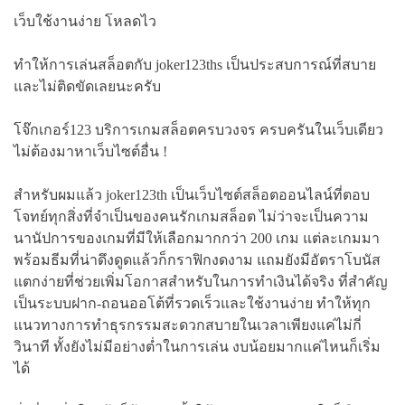
เว็บใช้งานง่าย โหลดไว
ทำให้การเล่นสล็อตกับ joker123ths เป็นประสบการณ์ที่สบาย
และไม่ติดขัดเลยนะครับ
โจ๊กเกอร์123 บริการเกมสล็อตครบวงจร ครบครันในเว็บเดียว
ไม่ต้องมาหาเว็บไซต์อื่น !
สำหรับผมแล้ว joker123th เป็นเว็บไซต์สล็อตออนไลน์ที่ตอบ
โจทย์ทุกสิ่งที่จำเป็นของคนรักเกมสล็อต ไม่ว่าจะเป็นความ
นานัปการของเกมที่มีให้เลือกมากกว่า 200 เกม แต่ละเกมมา
พร้อมธีมที่น่าดึงดูดแล้วก็กราฟิกงดงาม แถมยังมีอัตราโบนัส
แตกง่ายที่ช่วยเพิ่มโอกาสสำหรับในการทำเงินได้จริง ที่สำคัญ
เป็นระบบฝาก-ถอนออโต้ที่รวดเร็วและใช้งานง่าย ทำให้ทุก
แนวทางการทำธุรกรรมสะดวกสบายในเวลาเพียงแค่ไม่กี่
วินาที ทั้งยังไม่มีอย่างต่ำในการเล่น งบน้อยมากแค่ไหนก็เริ่ม
ได้