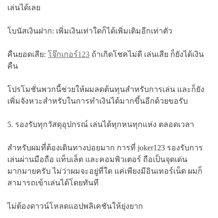
เล่นได้เลย
โบนัสเงินฝาก: เพิ่มเงินเท่าใดก็ได้เพิ่มเติมอีกเท่าตัว
คืนยอดเสีย:
โจ๊กเกอร์123
ถ้าเกิดโชคไม่ดี เล่นเสีย ก็ยังได้เงิน
คืน
โปรโมชั่นพวกนี้ช่วยให้ผมลดต้นทุนสำหรับการเล่น และก็ยัง
เพิ่มจังหวะสำหรับในการทำเงินได้มากขึ้นอีกด้วยขอรับ
5. รองรับทุกวัสดุอุปกรณ์ เล่นได้ทุกหนทุกแห่ง ตลอดเวลา
สำหรับผมที่ต้องเดินทางบ่อยมาก การที่ joker123 รองรับการ
เล่นผ่านมือถือ แท็บเล็ต และคอมพิวเตอร์ ถือเป็นจุดเด่น
มากมายครับ ไม่ว่าผมจะอยู่ที่ใด แค่เพียงมีอินเทอร์เน็ต ผมก็
สามารถเข้าเล่นได้โดยทันที
ไม่ต้องดาวน์โหลดแอปพลิเคชันให้ยุ่งยาก