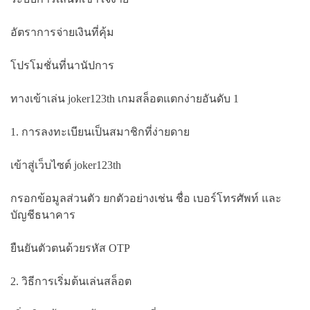
อัตราการจ่ายเงินที่คุ้ม
โปรโมชั่นที่นานัปการ
ทางเข้าเล่น joker123th เกมสล็อตแตกง่ายอันดับ 1
1. การลงทะเบียนเป็นสมาชิกที่ง่ายดาย
เข้าสู่เว็บไซต์ joker123th
กรอกข้อมูลส่วนตัว ยกตัวอย่างเช่น ชื่อ เบอร์โทรศัพท์ และ
บัญชีธนาคาร
ยืนยันตัวตนด้วยรหัส OTP
2. วิธีการเริ่มต้นเล่นสล็อต