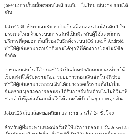
joker123th เว็บสล็อตออนไลน์ อันดับ 1 ในไทย เล่นง่าย ถอนได้
จริง
Joker123th เป็นที่ยอมรับว่าเป็นเว็บสล็อตออนไลน์อันดับ 1 ใน
ประเทศไทย ด้วยระบบการเล่นที่เป็นมิตรกับผู้ใช้และก็การ
บริการที่สุดยอด เว็บนี้รองรับอีกทั้งระบบ iOS และก็ Android
ทำให้ผู้เล่นสามารถเข้าถึงเกมได้ทุกที่ที่ต้องการโดยไม่มีข้อ
จำกัด
การถอนเงินใน โจ๊กเกอร์123 เป็นอีกหนึ่งลักษณะเด่นที่ทำให้
เว็บแห่งนี้ได้รับความนิยม ระบบการถอนเงินอัตโนมัติช่วย
ทำให้ผู้เล่นสามารถถอนเงินได้อย่างรวดเร็วรวมทั้งไม่เป็น
อันตราย ทุกยอดการถอนจะได้รับการยืนยันด้านในไม่กี่วินาที
ช่วยทำให้ผู้เล่นมั่นอกมั่นใจได้ว่าจะได้รับเงินทุกบาททุกเงิน
Joker123 เว็บสล็อตยอดนิยม แตกง่าย เล่นได้ 24 ชั่วโมง
สำหรับผู้ที่มองหาแพลตฟอร์มที่ให้บริการตลอด 1 วัน Joker123