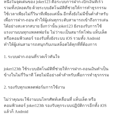
หนึ่งในจุดเด่นของ joker123 คือระบบการฝาก-เบิกเงินที่เร็ว
รวมทั้งปลอดภัย ด้วยระบบอัตโนมัติที่ช่วยให้การทำธุรกรรม
ใช้เวลาเพียงไม่กี่วินาทีเพียงแค่นั้น อีกทั้งยังไม่มีขั้นต่ำสำหรับ
เพื่อการฝาก-ถอน ทำให้ผู้เล่นทุกระดับสามารถเข้าถึงการเล่น
ได้อย่างสะดวกสบาย ยิ่งกว่านั้น joker123 ยังรองรับการใช้
แรงงานบนทุกแพลตฟอร์ม ไม่ว่าจะเป็นสมาร์ทโฟน แท็บเล็ต
หรือคอมพิวเตอร์ รองรับทั้งยังระบบ iOS รวมทั้ง Android
ทำให้ผู้เล่นสามารถสนุกกับเกมสล็อตได้ทุกที่ที่ต้องการ
1. ระบบฝาก-ถอนที่รวดเร็วทันใจ
joker123th ใช้ระบบอัตโนมัติที่ช่วยให้การฝาก-ถอนเงินทำเป็น
ข้างในไม่กี่วินาที โดยไม่มีอย่างต่ำสำหรับเพื่อการทำธุรกรรม
2. รองรับทุกแพลตฟอร์มการใช้งาน
ไม่ว่าคุณจะใช้งานบนโทรศัพท์เคลื่อนที่ แท็บเล็ต หรือ
คอมพิวเตอร์ joker123th รองรับทุกระบบปฏิบัติการอีกทั้ง iOS
แล้วก็ Android