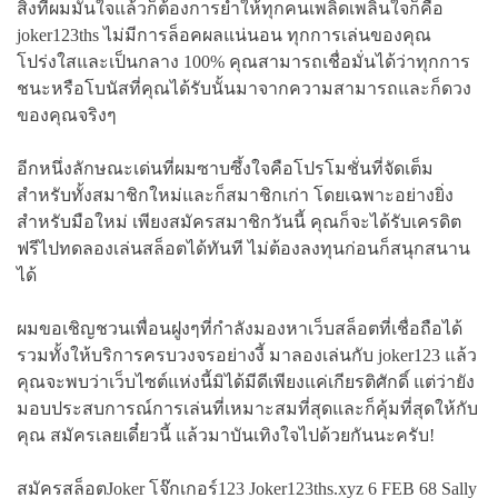
สิ่งที่ผมมั่นใจแล้วก็ต้องการย้ำให้ทุกคนเพลิดเพลินใจก็คือ
joker123ths ไม่มีการล็อคผลแน่นอน ทุกการเล่นของคุณ
โปร่งใสและเป็นกลาง 100% คุณสามารถเชื่อมั่นได้ว่าทุกการ
ชนะหรือโบนัสที่คุณได้รับนั้นมาจากความสามารถและก็ดวง
ของคุณจริงๆ
อีกหนึ่งลักษณะเด่นที่ผมซาบซึ้งใจคือโปรโมชั่นที่จัดเต็ม
สำหรับทั้งสมาชิกใหม่และก็สมาชิกเก่า โดยเฉพาะอย่างยิ่ง
สำหรับมือใหม่ เพียงสมัครสมาชิกวันนี้ คุณก็จะได้รับเครดิต
ฟรีไปทดลองเล่นสล็อตได้ทันที ไม่ต้องลงทุนก่อนก็สนุกสนาน
ได้
ผมขอเชิญชวนเพื่อนฝูงๆที่กำลังมองหาเว็บสล็อตที่เชื่อถือได้
รวมทั้งให้บริการครบวงจรอย่างงี้ มาลองเล่นกับ joker123 แล้ว
คุณจะพบว่าเว็บไซต์แห่งนี้มิได้มีดีเพียงแค่เกียรติศักดิ์ แต่ว่ายัง
มอบประสบการณ์การเล่นที่เหมาะสมที่สุดและก็คุ้มที่สุดให้กับ
คุณ สมัครเลยเดี๋ยวนี้ แล้วมาบันเทิงใจไปด้วยกันนะครับ!
สมัครสล็อตJoker โจ๊กเกอร์123 Joker123ths.xyz 6 FEB 68 Sally