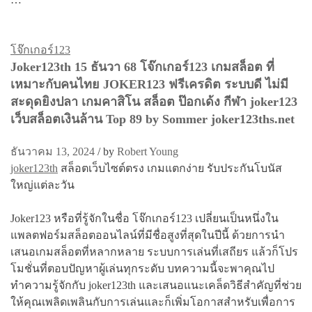
โจ๊กเกอร์123
Joker123th 15 ธันวา 68 โจ๊กเกอร์123 เกมสล็อต ที่
เหมาะกับคนไทย JOKER123 ฟรีเครดิต ระบบดี ไม่มี
สะดุดยิงปลา เกมคาสิโน สล็อต ป๊อกเด้ง กีฬา joker123
เว็บสล็อตเงินล้าน Top 89 by Sommer joker123ths.net
ธันวาคม 13, 2024
/
by
Robert Young
joker123th
สล็อตเว็บไซต์ตรง เกมแตกง่าย รับประกันโบนัส
ใหญ่แต่ละวัน
Joker123 หรือที่รู้จักในชื่อ โจ๊กเกอร์123 เปลี่ยนเป็นหนึ่งใน
แพลตฟอร์มสล็อตออนไลน์ที่มีชื่อสูงที่สุดในปีนี้ ด้วยการนำ
เสนอเกมสล็อตที่หลากหลาย ระบบการเล่นที่เสถียร แล้วก็โปร
โมชั่นที่ตอบปัญหาผู้เล่นทุกระดับ บทความนี้จะพาคุณไป
ทำความรู้จักกับ joker123th และเสนอแนะเคล็ดวิธีสำคัญที่ช่วย
ให้คุณเพลิดเพลินกับการเล่นและก็เพิ่มโอกาสสำหรับเพื่อการ