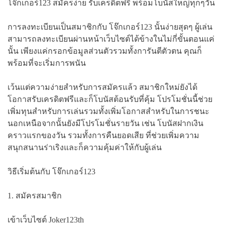
โจ๊กเกอร์123 สมัครง่าย รับเครดิตฟรี พร้อมโบนัสใหญ่ทุกๆวัน
การลงทะเบียนเป็นสมาชิกกับ โจ๊กเกอร์123 นั้นง่ายสุดๆ ผู้เล่น
สามารถลงทะเบียนผ่านหน้าเว็บไซต์ได้ข้างในไม่กี่ขั้นตอนแค่
นั้น เพียงแค่กรอกข้อมูลส่วนตัวรวมทั้งการันตีตัวตน คุณก็
พร้อมที่จะเริ่มการพนัน
เว้นแต่ความง่ายสำหรับการสมัครแล้ว สมาชิกใหม่ยังได้
โอกาสรับเครดิตฟรีและก็โบนัสต้อนรับที่คุ้ม โปรโมชั่นนี้ช่วย
เพิ่มทุนสำหรับการเล่นรวมทั้งเพิ่มโอกาสสำหรับในการชนะ
นอกเหนือจากนั้นยังมีโปรโมชั่นรายวัน เช่น โบนัสฝากเงิน
คราวแรกของวัน รวมทั้งการคืนยอดเสีย ที่ช่วยเพิ่มความ
สนุกสนานร่าเริงและก็ความคุ้มค่าให้กับผู้เล่น
วิธีเริ่มต้นกับ โจ๊กเกอร์123
1. สมัครสมาชิก
เข้าเว็บไซต์ Joker123th