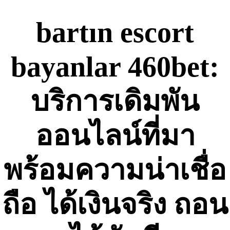
Skip
to
bartın escort
content
bayanlar 460bet:
บริการเดิมพัน
ออนไลน์ที่มา
พร้อมความน่าเชื่อ
ถือ ได้เงินจริง ถอน