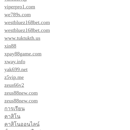
viperpro1.com
we789s.com
westbluez168bet.com
westbluez168bet.com
www.tuktukth.us
xin88
xpay88game.com
xway.info
yak699.net
z5vip.me
zeus66v2
zeus88new.com
zeus88new.com
การเรียน
คาสิโน
คาสิโนออนไลน์