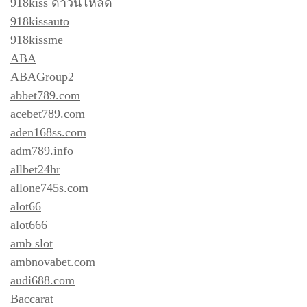
918kiss ดาวน์โหลด
918kissauto
918kissme
ABA
ABAGroup2
abbet789.com
acebet789.com
aden168ss.com
adm789.info
allbet24hr
allone745s.com
alot66
alot666
amb slot
ambnovabet.com
audi688.com
Baccarat