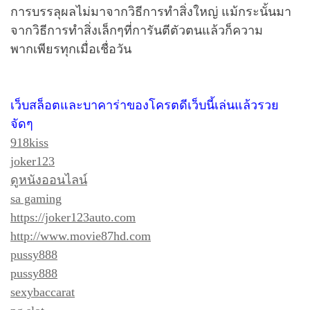
การบรรลุผลไม่มาจากวิธีการทำสิ่งใหญ่ แม้กระนั้นมา
จากวิธีการทำสิ่งเล็กๆที่การันตีตัวตนแล้วก็ความ
พากเพียรทุกเมื่อเชื่อวัน
เว็บสล็อตและบาคาร่าของโครตดีเว็บนี้เล่นแล้วรวย
จัดๆ
918kiss
joker123
ดูหนังออนไลน์
sa gaming
https://joker123auto.com
http://www.movie87hd.com
pussy888
pussy888
sexybaccarat