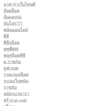
บาคาร่าเว็บไหนดี
ปั่นสล็อต
ปั่นแตก66
ปันโปร777
พนันออนไลน์
พีจี
พีจีสล็อต
พุซซี่888
ฟลูสล็อตพีจี
ม.ราชภัฏ
ยูฟ่าเบท
รวมเกมสล็อต
ระบบเว็บพนัน
ราชภัฏ
สมัครบาคาร่า
สร้าง qr code