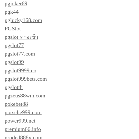
pgjoker69
pgk44
pglucky168.com
PGSlot
pgslot ทางเข้า
pgslot77
pgslot77.com
pgslot99
pgslot9999.co
pgslot999bets.com
pgslotth
pgzeus88win.com
pokebet88
porsche999.com
power999.net
premium66.info
proded888x.com