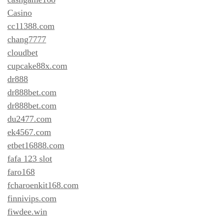
Casino
cc11388.com
chang7777
cloudbet
cupcake88x.com
dr888
dr888bet.com
dr888bet.com
du2477.com
ek4567.com
etbet16888.com
fafa 123 slot
faro168
fcharoenkit168.com
finnivips.com
fiwdee.win