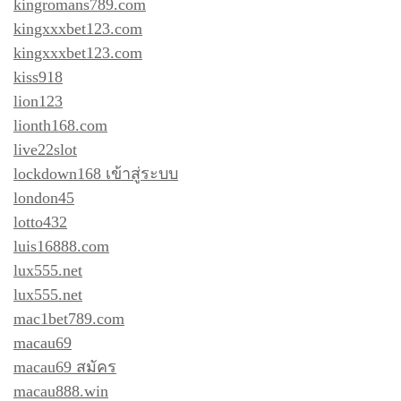
kingromans789.com
kingxxxbet123.com
kingxxxbet123.com
kiss918
lion123
lionth168.com
live22slot
lockdown168 เข้าสู่ระบบ
london45
lotto432
luis16888.com
lux555.net
lux555.net
mac1bet789.com
macau69
macau69 สมัคร
macau888.win