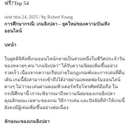
ฟรี?Top 54
เมษายน 24, 2025
/
by
Robert Young
การศึกษากรณี: เกมยิงปลา – ยุคใหม่ของความบันเทิง
ออนไลน์
บทนำ
ในยุคดิจิทัลที่เกมออนไลน์กลายเป็นส่วนหนึ่งในชีวิตประจำวัน
ของหลายๆ คน “เกมยิงปลา” ได้รับความนิยมเพิ่มขึ้นอย่าง
รวดเร็ว เนื่องจากความเรียบง่ายในกฎเกณฑ์และการเล่นที่ตื่น
เต้น เกมนี้ยังสามารถเข้าถึงได้ง่ายผ่านแพลตฟอร์มออนไลน์
ต่างๆ ไม่ว่าจะเล่นผ่านคอมพิวเตอร์หรือโทรศัพท์มือถือ ใน
กรณีศึกษานี้ เราจะพิจารณาถึงความนิยมของเกมยิงปลา
คุณลักษณะเฉพาะของเกม วิธีการเล่น และปัจจัยที่ทำให้เกมนี้
ยังคงมีผู้เล่นเพิ่มขึ้นอย่างต่อเนื่อง
ลักษณะของเกมยิงปลา