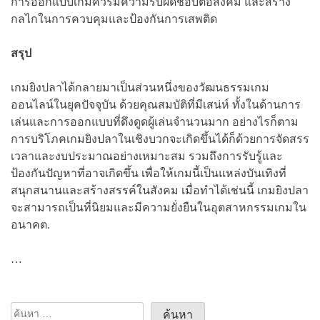
การออกแบบเกมควรมีความรับผิดชอบต่อสังคม และสร้าง
กลไกในการควบคุมและป้องกันการเสพติด
สรุป
เกมยิงปลาได้กลายมาเป็นส่วนหนึ่งของวัฒนธรรมเกม
ออนไลน์ในยุคปัจจุบัน ด้วยคุณสมบัติที่มีเสน่ห์ ทั้งในด้านการ
เล่นและการออกแบบที่ดึงดูดผู้เล่นจำนวนมาก อย่างไรก็ตาม
การบริโภคเกมยิงปลาในเชิงบวกจะเกิดขึ้นได้ก็ด้วยการจัดสรร
เวลาและงบประมาณอย่างเหมาะสม รวมถึงการรับรู้และ
ป้องกันปัญหาที่อาจเกิดขึ้น เพื่อให้เกมนี้เป็นแหล่งบันเทิงที่
สนุกสนานและสร้างสรรค์ในสังคม เมื่อทำได้เช่นนี้ เกมยิงปลา
จะสามารถเป็นที่นิยมและมีความยั่งยืนในอุตสาหกรรมเกมใน
อนาคต.
…
ค้นหา