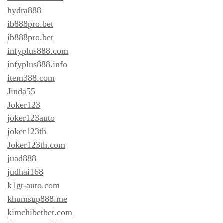
hydra888
ib888pro.bet
ib888pro.bet
infyplus888.com
infyplus888.info
item388.com
Jinda55
Joker123
joker123auto
joker123th
Joker123th.com
juad888
judhai168
k1gt-auto.com
khumsup888.me
kimchibetbet.com