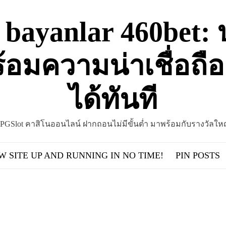
t bayanlar 460bet: 
้อมความน่าเชื่อถือ 
ได้ทันที
xyz PGSlot คาสิโนออนไลน์ ฝากถอนไม่มีขั้นต่ำ มาพร้อมกับรางวัลให
W SITE UP AND RUNNING IN NO TIME!
PIN POSTS