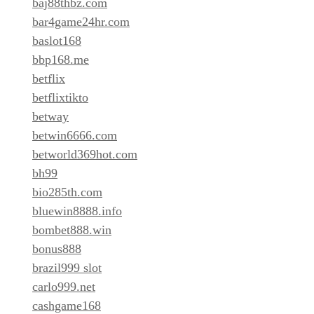
baj88thbz.com
bar4game24hr.com
baslot168
bbp168.me
betflix
betflixtikto
betway
betwin6666.com
betworld369hot.com
bh99
bio285th.com
bluewin8888.info
bombet888.win
bonus888
brazil999 slot
carlo999.net
cashgame168