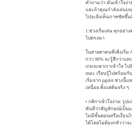
คำถามว่า มันเข้าใจง่าย
และถ้าคุณกำลังเล่นบน pg
ไปจะยิ่งเห็นภาพชัดขึ้น
1.ช่วงเริ่มเล่น ทุกอย่า
ไปตรงมา
ในสายตาคนที่เพิ่งเริ่ม 
กว่า 90% จะรู้สึกว่าแท
เกมจะพาเราเข้าใจ ไปที
เยอะ เรียนรู้ไปพร้อมกั
เริ่มจาก pgslot ช่วงนี้
เหนื่อย ตั้งแต่ต้นจริง ๆ
• กติกาเข้าใจง่าย: รู
ทันทีว่าสัญลักษณ์เป็
ไม่มีขั้นตอนหรือเงื่อนไ
ได้โดยไม่ต้องกลัวว่าจะ