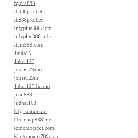
hydra888
ib888pro.bet
ib888pro.bet
infyplus888.com
infyplus888.info
item388.com
Jinda55
Joker123
joker123auto
joker123th
Joker123th.com
juad888
judhai168
k1gt-auto.com
khumsup888.me
kimchibetbet.com
kingromans789.com