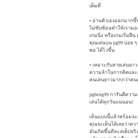
เต็มที่
• อ่านตัวเองออกมากขึ้
ไม่ซับซ้อนทำให้เราม
เกมนิ่ง หรือเกมเริ่มฝื
คุณเล่นบน pg99 บ่อย ๆ
พอ ได้ไวขึ้น
• เหมาะกับสายเล่นยาว:
ความล้าในการคิดและต
คนเล่นยาวมากกว่าคนเล่
pgheng99 การันตีความเ
เล่นได้ทุกวันแน่นอน!
เห็นแบบนี้แล้วพร้อมจะม
คุณจะเห็นได้เลยว่าควา
มันเกิดขึ้นทีละสเต็ปจริง