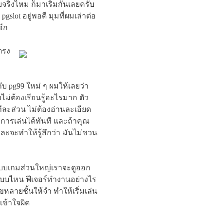
จริงไหม ก็มาเริ่มกันเลยครับ
slot อยู่พอดี มุมที่ผมเล่าต่อ
อีก
งตรง
กับ pg99 ใหม่ ๆ ผมให้เลยว่า
บไม่ต้องเรียนรู้อะไรมาก ตัว
ละส่วน ไม่ต้องอ่านละเอียด
บการเล่นได้ทันที และถ้าคุณ
แหละจะทำให้รู้สึกว่า มันไม่ชวน
ปแบบเกมส่วนใหญ่เราจะดูออก
นแบบไหน ฟีเจอร์ทำงานอย่างไร
ขหลายชั้นให้จำ ทำให้เริ่มเล่น
เข้าใจผิด