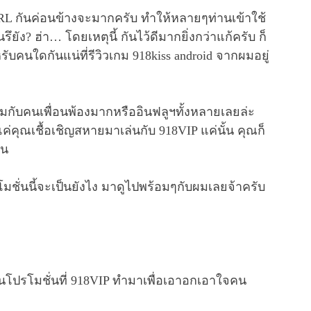
URL กันค่อนข้างจะมากครับ ทำให้หลายๆท่านเข้าใช้
รึยัง? ฮ่า… โดยเหตุนี้ กันไว้ดีมากยิ่งกว่าแก้ครับ ก็
ับคนใดกันแน่ที่รีวิวเกม 918kiss android จากผมอยู่
มกับคนเพื่อนพ้องมากหรืออินฟลูฯทั้งหลายเลยล่ะ
แค่คุณเชื้อเชิญสหายมาเล่นกับ 918VIP แค่นั้น คุณก็
ิน
โมชั่นนี้จะเป็นยังไง มาดูไปพร้อมๆกับผมเลยจ้าครับ
ป็นโปรโมชั่นที่ 918VIP ทำมาเพื่อเอาอกเอาใจคน