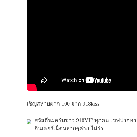
เชิญสหายฝาก 100 จาก 918kiss
สวัสดีนะครับชาว 918VIP ทุกคน เซฟปากทางเข
อินเตอร์เน็ตหลายๆค่าย ไม่ว่า