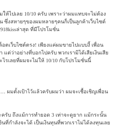
ให้ไปเลย 10/10 ครับ เพราะว่าผมแทบจะไม่ต้อง
่น ซึ่งสหายๆของผมหลายๆคนก็เป็นลูกค้าเว็บไซต์
18kissล่าสุด ที่มีโปรโมชั่น
สล็อตเว็บไซต์ตรง! เพียงแค่ผมขายไปแบบงี้ เพื่อน
แต่ว่าอย่างที่บอกไปครับ พวกเรามิได้เสียเงินเสีย
เลยที่ผมจะไม่ให้ 10/10 กับโปรโมชั่นนี้
… ผมตั้งเป้าไว้แล้วครับผมว่า ผมจะเชื้อเชิญเพื่อน
นะครับ ถึงแม้การทำยอด 3 เท่าจะดูยาก แม้กระนั้น
ินที่กำลังจะได้ เป็นเงินทุนที่พวกเราไม่ได้ลงทุนเลย