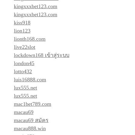
kingxxxbet123.com
kingxxxbet123.com
kiss918
lion123
lionth168.com
live22slot
lockdown168 เข้าสู่ระบบ
london45
lotto432
luis16888.com
lux555.net
lux555.net
mac1bet789.com
macau69
macau69 สมัคร
macau888.win