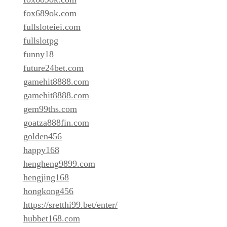
fox689ok.com
fullsloteiei.com
fullslotpg
funny18
future24bet.com
gamehit8888.com
gamehit8888.com
gem99ths.com
goatza888fin.com
golden456
happy168
hengheng9899.com
hengjing168
hongkong456
https://sretthi99.bet/enter/
hubbet168.com