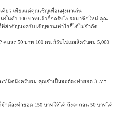
เดียว เพียงแค่คุณเชิญเพื่อนฝูงมาเล่น
นขั้นต่ำ 100 บาทแล้วก็กดรับโปรสมาชิกใหม่ คุณ
ที่สำคัญนะครับ เชิญชวนเท่าไรก็ได้ไม่จำกัด
 คนละ 50 บาท 100 คน ก็รับไปเลยสิครับผม 5,000
คราะห์นิดนึงครับผม คุณจำเป็นจะต้องทำยอด 3 เท่า
ว ก็จำต้องทำยอด 150 บาทให้ได้ ถึงจะถอน 50 บาทได้