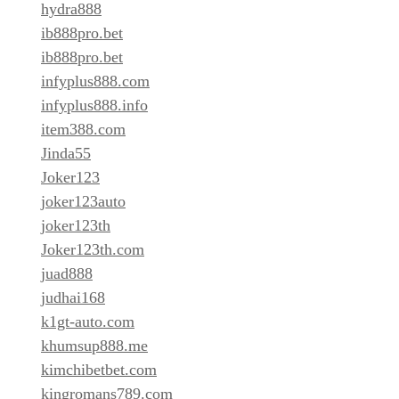
hydra888
ib888pro.bet
ib888pro.bet
infyplus888.com
infyplus888.info
item388.com
Jinda55
Joker123
joker123auto
joker123th
Joker123th.com
juad888
judhai168
k1gt-auto.com
khumsup888.me
kimchibetbet.com
kingromans789.com