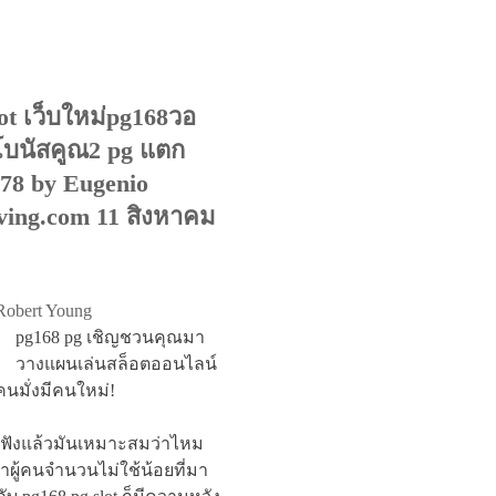
ot เว็บใหม่pg168วอ
โบนัสคูณ2 pg แตก
 78 by Eugenio
ving.com 11 สิงหาคม
Robert Young
pg168 pg เชิญชวนคุณมา
วางแผนเล่นสล็อตออนไลน์
คนมั่งมีคนใหม่!
่ ฟังแล้วมันเหมาะสมว่าไหม
่าผู้คนจำนวนไม่ใช้น้อยที่มา