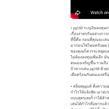
• pg168 ระบุเงินลงทุน
เรื่องง่ายๆกันอย่างกา
ที่นี้คือ ก่อนที่คุณจะเ
มาก่อนใช่ไหมครับผมว่าจ
ของคุณก็ควรจะหยุดแค่น
ไม่ต้องลงทุนเพิ่มอีก 
ตนเองเจริญขึ้น รวมถึง
ถ้าหากเล่น pg168 ด้วยเง
เดือดร้อนกับตนเองหรื
• สล็อตpgแท้ ตั้งความ
กำไรให้แจ้งชัด เอาล่ะข
แบบสุดๆเลยก็ว่าได้สำห
เล่นได้กำไรที่อยากแล