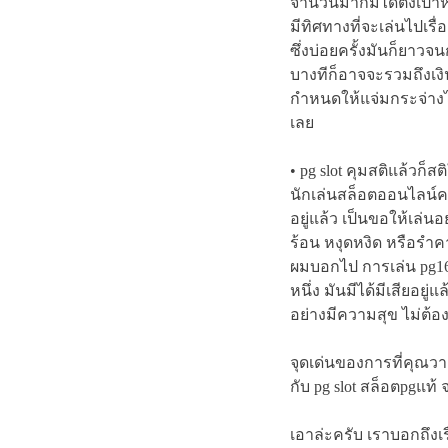
จำนวนมากมิได้ตั้งเป้
มีทิศทางที่จะเล่นไปเรื่
ซึ่งบ่อยครั้งมันก็ยาวจ
บางทีก็อาจจะรวมถึงเงิ
กำหนดให้แจ่มกระจ่างไป
เลย
• pg slot คุมสติแล้วก็สติ
นักเล่นสล็อตออนไลน์
อยู่แล้ว เป็นขอให้เล่น
ร้อน หงุดหงิด หรือรำคาญ
ผมบอกไป การเล่น pg168
หนึ่ง มันมีได้มีเสียอยู่
อย่างมีความสุข ไม่ต้อง
จุดเด่นของการที่คุณ
กับ pg slot สล็อตpgแท้ 
เอาล่ะครับ เราบอกถึงเร