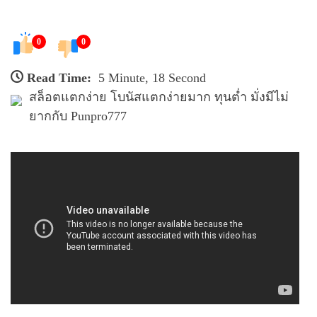
0
0
Read Time:
5 Minute, 18 Second
สล็อตแตกง่าย โบนัสแตกง่ายมาก ทุนต่ำ มั่งมีไม่
ยากกับ Punpro777