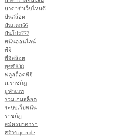
บาคาร่าออนไลน์
บาคาร่าเว็บไหนดี
ปั่นสล็อต
ปั่นแตก66
ปันโปร777
พนันออนไลน์
พีจี
พีจีสล็อต
พุซซี่888
ฟลูสล็อตพีจี
ม.ราชภัฏ
ยูฟ่าเบท
รวมเกมสล็อต
ระบบเว็บพนัน
ราชภัฏ
สมัครบาคาร่า
สร้าง qr code