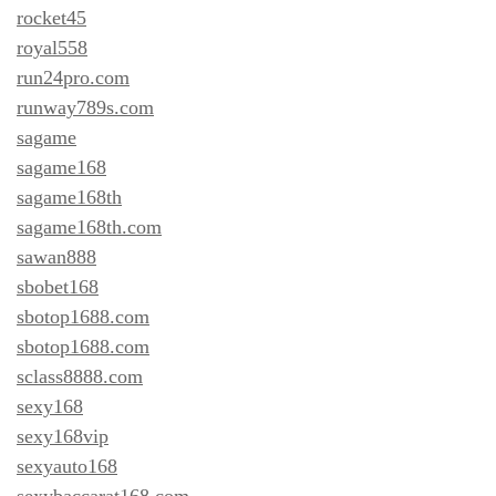
rocket45
royal558
run24pro.com
runway789s.com
sagame
sagame168
sagame168th
sagame168th.com
sawan888
sbobet168
sbotop1688.com
sbotop1688.com
sclass8888.com
sexy168
sexy168vip
sexyauto168
sexybaccarat168.com