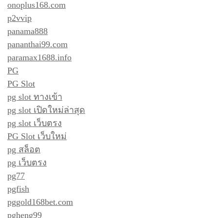
onoplus168.com
p2vvip
panama888
pananthai99.com
paramax1688.info
PG
PG Slot
pg slot ทางเข้า
pg slot เปิดใหม่ล่าสุด
pg slot เว็บตรง
PG Slot เว็บใหม่
pg สล็อต
pg เว็บตรง
pg77
pgfish
pggold168bet.com
pgheng99