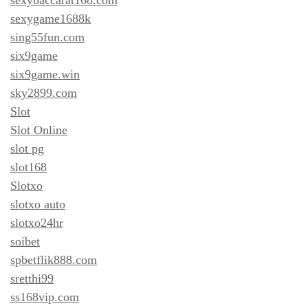
sexygame1688k
sing55fun.com
six9game
six9game.win
sky2899.com
Slot
Slot Online
slot pg
slot168
Slotxo
slotxo auto
slotxo24hr
soibet
spbetflik888.com
sretthi99
ss168vip.com