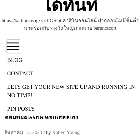
ได้ทันที
https://bartinmasaj.xyz PGSlot คาสิโนออนไลน์ ฝากถอนไม่มีขั้นต่ำ
มาพร้อมกับรางวัลใหญ่มากมาย bartınescort
BLOG
CONTACT
เกมสล็อต
LETS GET YOUR NEW SITE UP AND RUNNING IN
สล็อตเว็บตรงเว็บไหนดี สล็อต punpro
NO TIME!
PUNPRO777.com 7 กันยา 2022 เว็บพนันออนไลน์
เว็บตรง ด้วยเหตุว่าคนนิยมเล่นpunpro สล็อต777
PIN POSTS
สล็อตออนไลน์ แจกเคดิตฟรี
สิงหาคม 12, 2023
/
by
Robert Young