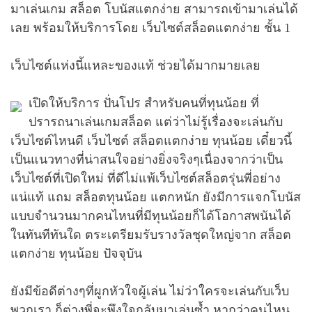
มาเล่นเกม สล็อต โบนัสแตกง่าย สามารถเข้ามาเล่นได้
เลย พร้อมให้บริการโดย เว็บไซต์สล็อตแตกง่าย ชั้น 1
เว็บไซต์แห่งนี้แหละของแท้ ช่วยได้มากมายเลย
เปิดให้บริการ ปั่นโปร สำหรับคนที่ทุนน้อย ที่
ปรารถนาเล่นเกมสล็อต แต่ว่าไม่รู้เรื่องจะเล่นกับ
เว็บไซต์ไหนดี เว็บไซต์ สล็อตแตกง่าย ทุนน้อย เดี๋ยวนี้
เป็นแนวทางที่น่าสนใจอย่างยิ่งจริงๆเนื่องจากว่าเป็น
เว็บไซต์ที่เปิดใหม่ ที่ดีไม่แพ้เว็บไซต์สล็อตรุ่นพี่อย่าง
แน่แท้ แถม สล็อตทุนน้อย แตกหนัก ยังมีการแจกโบนัส
แบบจำนวนมากคนไหนที่มีทุนน้อยก็ได้โอกาสพนันได้
ในทันทีทันใด ตระเตรียมรับรางวัลชุดใหญ่จาก สล็อต
แตกง่าย ทุนน้อย ปัจจุบัน
ยังมีข้อดีต่างๆที่ผูกหัวใจผู้เล่น ไม่ว่าใครจะเล่นกับเว็บ
พวกเรา ก็ต่างพี่จะพึงใจกลับมาเล่นซ้ำ หากว่าคนไหน