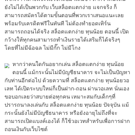
ยังไม่ได้เป็นพวกกับ เว็บสล็อตแตกง่าย แจกจริง ก็
สามารถสมัครได้ตามขั้นตอนที่พวกเราเสนอแนะเลย
พร้อมรับเครดิตฟรีในทันที ไม่ต้องทำยอดเทิร์น
สามารถถอนได้จริง สล็อตแตกง่าย ทุนน้อย ตอนนี้ เปิด
กว้างให้ทุกคนสามารถทำเงินรายได้เสริมก็ได้จริงๆ
โดยที่ไม่มีฉ้อฉล ไม่มีกั๊ก ไม่มีโกง
หากว่าคนใดกันอยากเล่น สล็อตแตกง่าย ทุนน้อย
ตอนนี้ แม้กระนั้นไม่มีบัญชีธนาคาร จะไม่เป็นปัญหา
กับท่านอีกต่อไป ด้วยความที่ สล็อตแตกง่าย ทุนน้อยวอ
เลท ได้เปิดระบบใหม่ก็เป็นฝาก-ถอน ผ่านวอเลท นั่นเอง
ขอบอกเลยว่าสบายต่อทุกคน เหมาะสมกับเด็กๆที่
ปรารถนาลงเล่นกับ สล็อตแตกง่าย ทุนน้อย ปัจจุบัน แม้
กระนั้นยังไม่มีบัญชีธนาคาร หรือยังอายุไม่ถึงที่จะ
สามารถเปิดแบงค์เองได้ ก็ใช้วอเวทสำหรับเพื่อการฝาก
ถอนเงินกับเว็บไซต์