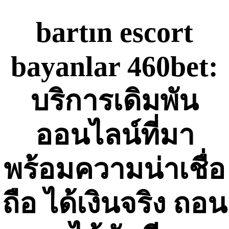
Skip
to
bartın escort
content
bayanlar 460bet:
บริการเดิมพัน
ออนไลน์ที่มา
พร้อมความน่าเชื่อ
ถือ ได้เงินจริง ถอน