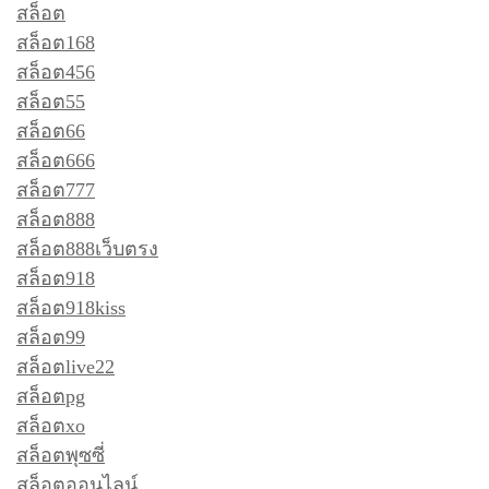
สล็อต
สล็อต168
สล็อต456
สล็อต55
สล็อต66
สล็อต666
สล็อต777
สล็อต888
สล็อต888เว็บตรง
สล็อต918
สล็อต918kiss
สล็อต99
สล็อตlive22
สล็อตpg
สล็อตxo
สล็อตพุซซี่
สล็อตออนไลน์