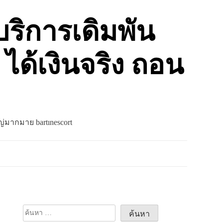
บริการเดิมพัน
ได้เงินจริง ถอน
ญ่มากมาย bartınescort
ค้นหา