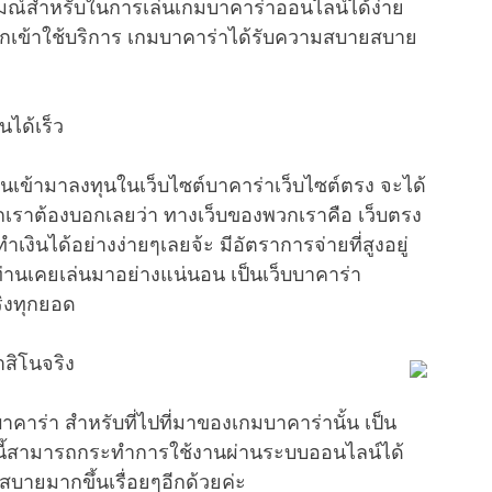
ารมณ์สำหรับในการเล่นเกมบาคาร่าออนไลน์ได้ง่าย
อยากเข้าใช้บริการ เกมบาคาร่าได้รับความสบายสบาย
นได้เร็ว
นเข้ามาลงทุนในเว็บไซต์บาคาร่าเว็บไซต์ตรง จะได้
กเราต้องบอกเลยว่า ทางเว็บของพวกเราคือ เว็บตรง
ทำเงินได้อย่างง่ายๆเลยจ้ะ มีอัตราการจ่ายที่สูงอยู่
กท่านเคยเล่นมาอย่างแน่นอน เป็นเว็บบาคาร่า
ริงทุกยอด
าสิโนจริง
าคาร่า สำหรับที่ไปที่มาของเกมบาคาร่านั้น เป็น
านี้สามารถกระทำการใช้งานผ่านระบบออนไลน์ได้
สบายมากขึ้นเรื่อยๆอีกด้วยค่ะ