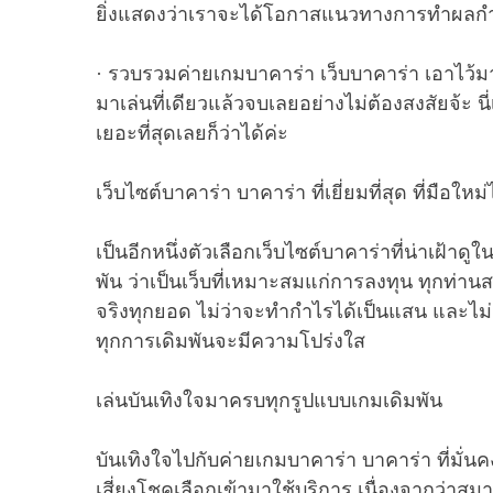
ยิ่งแสดงว่าเราจะได้โอกาสแนวทางการทำผลกำไร เ
· รวบรวมค่ายเกมบาคาร่า เว็บบาคาร่า เอาไว้
มาเล่นที่เดียวแล้วจบเลยอย่างไม่ต้องสงสัยจ้ะ นี่เ
เยอะที่สุดเลยก็ว่าได้ค่ะ
เว็บไซต์บาคาร่า บาคาร่า ที่เยี่ยมที่สุด ที่มือ
เป็นอีกหนึ่งตัวเลือกเว็บไซต์บาคาร่าที่น่าเฝ้า
พัน ว่าเป็นเว็บที่เหมาะสมแก่การลงทุน ทุกท่าน
จริงทุกยอด ไม่ว่าจะทำกำไรได้เป็นแสน และไม
ทุกการเดิมพันจะมีความโปร่งใส
เล่นบันเทิงใจมาครบทุกรูปแบบเกมเดิมพัน
บันเทิงใจไปกับค่ายเกมบาคาร่า บาคาร่า ที่มั่นคง
เสี่ยงโชคเลือกเข้ามาใช้บริการ เนื่องจากว่าสม