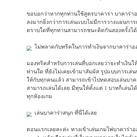
ขอบอกว่าหากทุกท่านใช้สูตรบาคาร่า บาคาร่าออน
ลงมากยิ่งกว่าการเล่นแบบไม่มีการวางแผนการ
ตราบใดที่ทุกท่านสามารถชนะติดกันสองครั้งได้ ร
ไม่พลาดกับทริคในการทำเงินจากบาคาร่าอ
มองทริคสำหรับการเล่นที่บอกเลยว่าจะทำเงินให้
ท่านใด ที่ยังไม่เคยเข้ามาสัมผัส รูปแบบการเล่
ให้กับทุกคนแล้ว สามารถเข้าไปทดสอบเล่นบาคาร
สามารถเล่นได้เลย มีทุนให้ตั้งแต่ 1 บาทก็เล่น
ทุกห้องเกม
เล่นบาคาร่าสนุก ที่นี่ได้เลย
ตอนแรกเลยคะค่ะ ทางเข้าเล่นเกมไพ่บาคาร่าออ