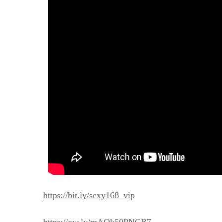
https://bit.ly/sexy168_vip
https://ow.ly/mAOk50PNCB7