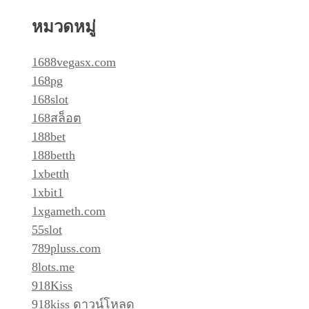
สำหรับ:
หมวดหมู่
1688vegasx.com
168pg
168slot
168สล็อต
188bet
188betth
1xbetth
1xbit1
1xgameth.com
55slot
789pluss.com
8lots.me
918Kiss
918kiss ดาวน์โหลด