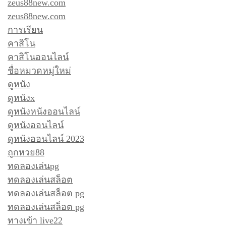
zeus88new.com
zeus88new.com
การเรียน
คาสิโน
คาสิโนออนไลน์
ชื่อหมวดหมู่ใหม่
ดูหนัง
ดูหนังx
ดูหนังหนังออนไลน์
ดูหนังออนไลน์
ดูหนังออนไลน์ 2023
ถูกหวย88
ทดลองเล่นpg
ทดลองเล่นสล็อต
ทดลองเล่นสล็อต pg
ทดลองเล่นสล็อต pg
ทางเข้า live22