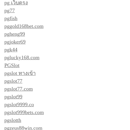
pg เว็บตรง
pg77
pgfish
pggold168bet.com
pgheng99
pgjoker69
pgk44
pglucky168.com
PGSlot
pgslot ทางเข้า
pgslot77
pgslot77.com
pgslot99
pgslot9999.co
pgslot999bets.com
pgslotth
pgzeus88win.com