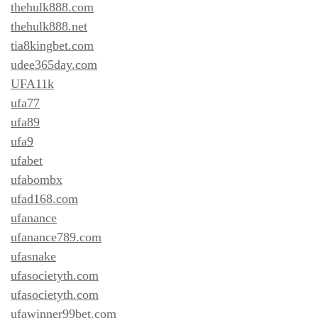
thehulk888.com
thehulk888.net
tia8kingbet.com
udee365day.com
UFA11k
ufa77
ufa89
ufa9
ufabet
ufabombx
ufad168.com
ufanance
ufanance789.com
ufasnake
ufasocietyth.com
ufasocietyth.com
ufawinner99bet.com