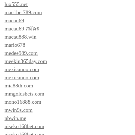
lux555.net
mac1bet789.com
macau69
macau69 สมัคร
macau888.win
mario678
medee989.com
meekin365day.com
mexicanoo.com
mexicanoo.com
mia88th.com
mmgoldsbets.com
mono16888.com
mwin9s.com
nbwin.me
niseko168bet.com
niseko168bet.com