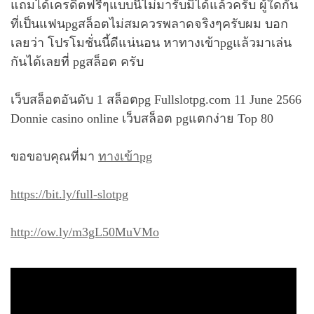
แถมได้เครดิตฟรีๆแบบนี้ไม่มารับมิได้แล้วครับ ผู้ใดกัน
ที่เป็นแฟนpgสล็อตไม่สมควรพลาดจริงๆครับผม บอก
เลยว่า โปรโมชั่นนี้ดีแน่นอน หาทางเข้าpgแล้วมาเล่น
กันได้เลยที่ pgสล็อต ครับ
เว็บสล็อตอันดับ 1 สล็อตpg Fullslotpg.com 11 June 2566
Donnie casino online เว็บสล็อต pgแตกง่าย Top 80
ขอขอบคุณที่มา
ทางเข้าpg
https://bit.ly/full-slotpg
http://ow.ly/m3gL50MuVMo