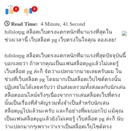
0
0
Read Time:
4 Minute, 41 Second
fullslotpg สล็อตเว็บตรงแตกหนักที่มาแรงที่สุดใน
ช่วงเวลานี้ เว็บสล็อต pg เว็บตรงในใจคุณ ลองเลย!
fullslotpg สล็อตเว็บตรงแตกหนักที่มาแรงที่สุดปัจจุบันนี้
บอกเลยว่า ถ้าหากคุณเป็นแฟนสล็อตpgแล้วไม่เคยรู้
เว็บสล็อต pg ล่ะก็ จัดว่าแปลกมากมายเลยครับผม ใน
ช่วงที่เว็บสล็อต pg โดยมากเป็นสล็อตเว็บไซต์ตรงนั้น
ปฏิเสธไมได้เลยครับว่า มันส่งผลรวมทั้งส่งผลกับนักเล่น
สล็อตออนไลน์จริงๆเนื่องจากการเล่นสล็อตเว็บที่ตรง
นั้นเป็นเรื่องที่สำคัญรวมทั้งจำเป็นสำหรับนักเล่น
สล็อตpgไปแล้วนะครับ และก็อย่างที่ผมบอกไป แม้คุณ
เป็นแฟนสล็อตpgแล้วยังไม่เคยรู้ เว็บสล็อต pg ล่ะก็ นับ
ว่าแปลกมากๆเพราะว่าเราเป็นสล็อตเว็บไซต์ตรง