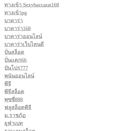
ทางเข้า Sexybaccarat168
ทางเข้าpg
บาคาร่า
บาคาร่า168
บาคาร่าออนไลน์
บาคาร่าเว็บไหนดี
ปั่นสล็อต
ปั่นแตก66
ปันโปร777
พนันออนไลน์
พีจี
พีจีสล็อต
พุซซี่888
ฟลูสล็อตพีจี
ม.ราชภัฏ
ยูฟ่าเบท
รวมเกมสล็อต