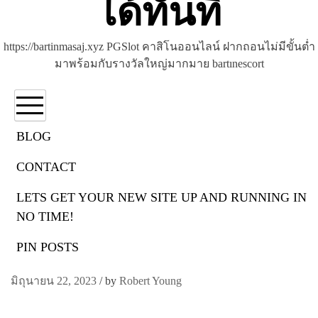
ได้ทันที
https://bartinmasaj.xyz PGSlot คาสิโนออนไลน์ ฝากถอนไม่มีขั้นต่ำ
มาพร้อมกับรางวัลใหญ่มากมาย bartınescort
BLOG
CONTACT
สล็อตpg
LETS GET YOUR NEW SITE UP AND RUNNING IN
เว็บสล็อต pg เว็บใหญ่ casino onlineเว็บแม่
NO TIME!
สล็อตpg ทดลองเล่น Top 38 by Donnie ทางเข้าpg
fullslotpg.com 2 ก.ค. 2566
PIN POSTS
มิถุนายน 22, 2023
/
by
Robert Young