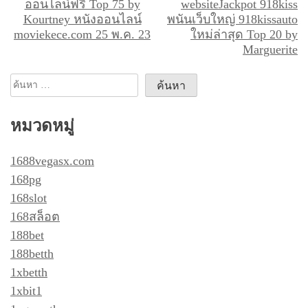
ะ
ออนไลน์ฟรี Top 75 by
websiteJackpot 918kiss
Kourtney หนังออนไลน์
พนันเว็บใหญ่ 918kissauto
แ
moviekece.com 25 พ.ค. 23
ใหม่ล่าสุด Top 20 by
น
Marguerite
ว
เ
ค้นหา
รื่
สำหรับ:
อ
หมวดหมู่
ง
1688vegasx.com
168pg
168slot
168สล็อต
188bet
188betth
1xbetth
1xbit1