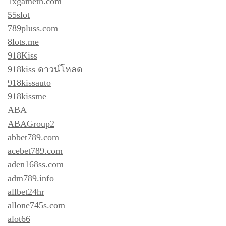
1xgameth.com
55slot
789pluss.com
8lots.me
918Kiss
918kiss ดาวน์โหลด
918kissauto
918kissme
ABA
ABAGroup2
abbet789.com
acebet789.com
aden168ss.com
adm789.info
allbet24hr
allone745s.com
alot66