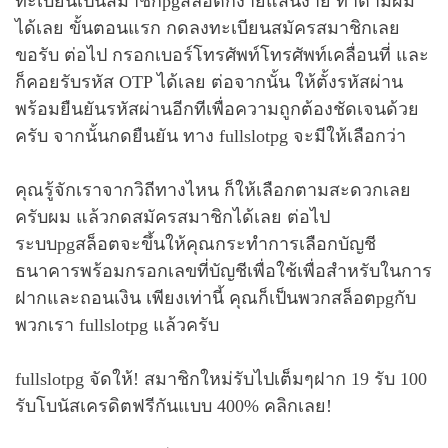
ทะเบียนเป็นสมาชิกpgสล็อตก็ง่ายแสนง่าย ทำตามผม
ได้เลย ขั้นตอนแรก กดลงทะเบียนสมัครสมาชิกเลย
ขอรับ ต่อไป กรอกเบอร์โทรศัพท์โทรศัพท์เคลื่อนที่ และ
ก็คอยรับรหัส OTP ได้เลย ต่อจากนั้น ให้ตั้งรหัสผ่าน
พร้อมยืนยันรหัสผ่านอีกทีเพื่อความถูกต้องชัดเจนด้วย
ครับ จากนั้นกดยืนยัน ทาง fullslotpg จะมีให้เลือกว่า
คุณรู้จักเราจากวิถีทางไหน ก็ให้เลือกตามสะดวกเลย
ครับผม แล้วกดสมัครสมาชิกได้เลย ต่อไป
ระบบpgสล็อตจะขึ้นให้คุณกระทำการเลือกบัญชี
ธนาคารพร้อมกรอกเลขที่บัญชีเพื่อใช้เพื่อสำหรับในการ
ฝากและถอนเงิน เพียงเท่านี้ คุณก็เป็นพวกสล็อตpgกับ
พวกเรา fullslotpg แล้วครับ
fullslotpg จัดให้! สมาชิกใหม่รับไปเต็มๆฝาก 19 รับ 100
รับโบนัสเครดิตฟรีกันแบบ 400% คลิกเลย!