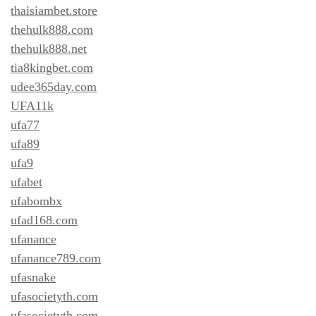
thaisiambet.store
thehulk888.com
thehulk888.net
tia8kingbet.com
udee365day.com
UFA11k
ufa77
ufa89
ufa9
ufabet
ufabombx
ufad168.com
ufanance
ufanance789.com
ufasnake
ufasocietyth.com
ufasocietyth.com