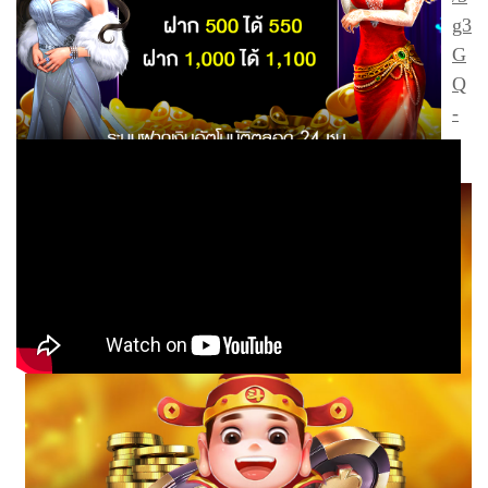
g3
G
Q
-