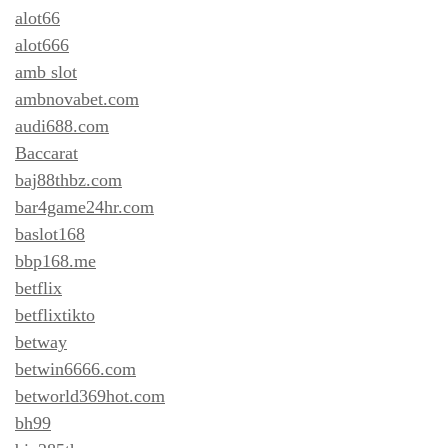
alot66
alot666
amb slot
ambnovabet.com
audi688.com
Baccarat
baj88thbz.com
bar4game24hr.com
baslot168
bbp168.me
betflix
betflixtikto
betway
betwin6666.com
betworld369hot.com
bh99