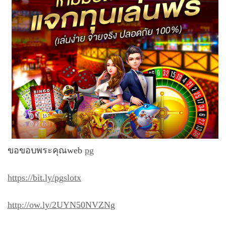
ขอขอบพระคุณweb
pg
https://bit.ly/pgslotx
http://ow.ly/2UYN50NVZNg