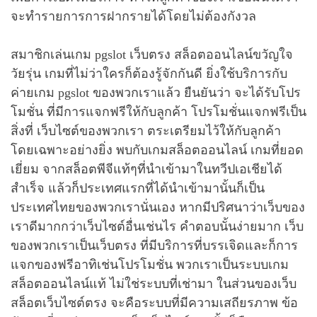
จะทำรายการการฝากรายได้โดยไม่ต้องกังวล
สมาชิกเล่นเกม pgslot เว็บตรง สล็อตออนไลน์ขวัญใจ
วัยรุ่น เกมที่ไม่ว่าใครก็ต้องรู้จักกันดี ยิ่งใช้บริการกับ
ค่ายเกม pgslot ของพวกเราแล้ว ยืนยันว่า จะได้รับโปร
โมชั่น ที่มีการแจกฟรีให้กับลูกค้า โปรโมชั่นแจกฟรีเป็น
สิ่งที่ เว็บไซต์ของพวกเรา ตระเตรียมไว้ให้กับลูกค้า
โดยเฉพาะอย่างยิ่ง พบกับเกมสล็อตออนไลน์ เกมที่ยอด
เยี่ยม จากสล็อตพีจีแท้ๆที่นำเข้ามาในทวีปเอเชียได้
สำเร็จ แล้วก็ประเทศแรกที่ได้นำเข้ามานั้นก็เป็น
ประเทศไทยของพวกเรานั่นเอง หากมีปริศนาว่าเว็บของ
เราดีมากกว่าเว็บไซต์อื่นเช่นไร คำตอบนั้นง่ายมาก เว็บ
ของพวกเราเป็นเว็บตรง ที่มีบริการที่บรรเจิดและก็การ
แจกของฟรีอาทิเช่นโปรโมชั่น พวกเราเป็นระบบเกม
สล็อตออนไลน์แท้ ไม่ใช่ระบบที่เช่ามา ในส่วนของเว็บ
สล็อตเว็บไซต์ตรง จะคือระบบที่มีความเสถียรภาพ ข้อ