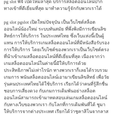
pg slot พีจี เปิดใหม่ล่าสุด บริการสล็อตออนไลน์ปาก
ทางเข้าที่ดีเยี่ยมที่สุด มาทำความรู้จักกับพวกเราได้
pg slot pgslot เปิดใหม่ปัจจุบัน เป็นเว็บไซต์สล็อต
ออนไลน์น้องใหม่ ระบบทันสมัย ที่พึ่งพิงมีการเขียนลิข
สิทธ์การให้บริการ ในประเทศไทย ซึ่งเว็บแห่งนี้เป็นผู้
แทน การให้บริการเกมสล็อตออนไลน์ที่มีหนังสือรับรอง
การให้บริการ โดยเว็บไซต์ของพวกเราเป็นเว็บไซต์ตรง
ที่นำเข้าเกมสล็อตออนไลน์ที่ดีเยี่ยมที่สุด เนื่องจากว่า
เกมสล็อตออนไลน์ในค่ายนี้มีให้บริการด้วย
ประสิทธิภาพไม่เท่าไรนัก ทางพวกเราก็เลยได้รวบรวม
เกมการ พนันสล็อตออนไลน์เอามาเขียนลิขสิทธ์ เพื่อวัย
รุ่นคนประเทศไทยได้ใช้บริการ เรียกได้ว่าคนที่รู้สึกชื่น
ชอบการเสี่ยงดวง กับเกมการเดิมพันอย่างสล็อต
ออนไลน์สามารถเข้ามาทดสอบเล่นเกมสล็อตออนไลน์
กับทางเว็บของพวกเรา กับโลกที่การเดิมพันที่ได้ ชูมา
ให้บริการจากต่างประเทศ เรียกได้ว่าชูคาสิโนจากลาส