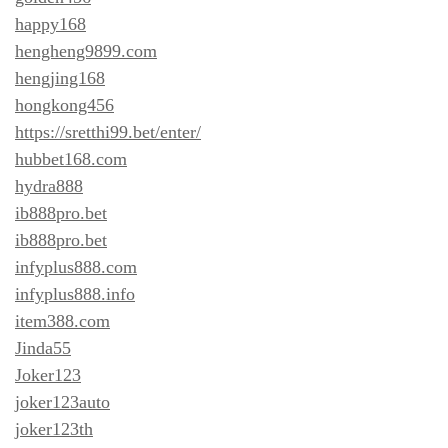
happy168
hengheng9899.com
hengjing168
hongkong456
https://sretthi99.bet/enter/
hubbet168.com
hydra888
ib888pro.bet
ib888pro.bet
infyplus888.com
infyplus888.info
item388.com
Jinda55
Joker123
joker123auto
joker123th