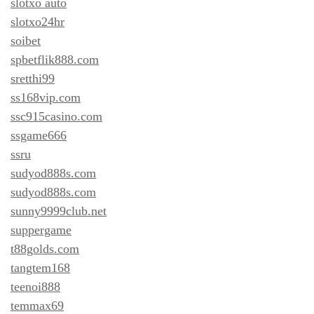
slotxo auto
slotxo24hr
soibet
spbetflik888.com
sretthi99
ss168vip.com
ssc915casino.com
ssgame666
ssru
sudyod888s.com
sudyod888s.com
sunny9999club.net
suppergame
t88golds.com
tangtem168
teenoi888
temmax69