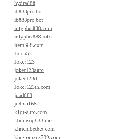
hydra888
ib888pro.bet
ib888pro.bet
infyplus888.com
infyplus888.info
item388.com
Jinda55
Joker123
joker123auto
joker123th
Joker123th.com
juad888
judhai168
k1gt-auto.com
khumsup888.me
kimchibetbet.com
kingromans789.com