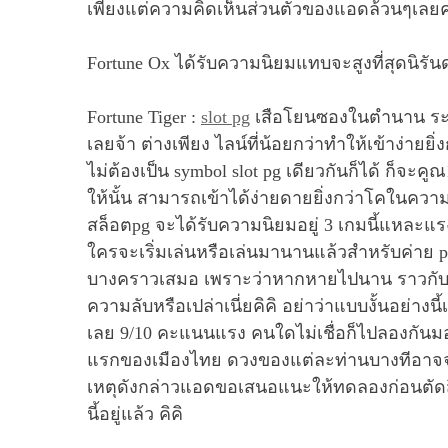
เพียงแต่ความคิดเห็นส่วนตัวของแอดล้วนๆเลยค
Fortune Ox ได้รับความนิยมแทบจะสูงที่สุดนิรันด
Fortune Tiger :
slot pg
เสือโยนซองในตำนาน ระ
เลยจ้า ต่างเพียง ไลน์ที่น้อยกว่าทำให้เข้าง่ายยิ
ไม่ต้องเป็น symbol slot pg เดียวกันก็ได้ ก็จ
ให้นั้น สามารถเข้าได้ง่ายดายยิ่งกว่าโคในความ
สล็อตpg จะได้รับความนิยมอยู่ 3 เกมนี้แหละแร
ใครจะเริ่มเล่นหรือเล่นมานานแล้วสำหรับค่าย pg
บางคราวเสมอ เพราะว่าหากหายไปนาน ราวกับ A
ความลับหรือเปล่าเนี่ยคิคิ อย่าว่าแบบงั้นอย่า
เลย 9/10 คะแนนแรง คนใดไม่เชื่อก็ไปลองกันมอง
แรกของเมืองไทย ดวงของแต่ละท่านบางทีอาจจะไ
เหตุดังกล่าวแอดขอเสนอแนะให้ทดลองก่อนตัดสิ
นี้อยู่แล้ว คิคิ