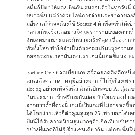
หมื่นก็มีมาให้มองเห็นกันเสมอๆแล้วในทุกวันนี
ขนาดนั้น แต่ว่าด้วยไลน์การจ่ายและราคาของสั
มอื่นๆแม้ว่าจะต้องใช้ Scatter 4 ตัวที่จะทำให้เ
กล่าวเกินจริงแต่อย่างใด เพราะระบบของสาวถ้ำ 
อัพเดทมากมายและก็หลายครั้งที่สุด เนื่องจากว
ทั่วทั้งโลก ทำให้จำเป็นต้องคอยปรับปรุงความส
ตลอดระยะเวลานั่นเองแรง เกมนี้แอดชี้แนะ 10/1
Fortune Ox : ยอดเยี่ยมเกมสล็อตยอดฮิตอีกหนึ
เสนอด้วความภาคภูมิอย่างมาก ก็ไม่รู้เรื่องเพ
slot pg อย่างแท้จริงนั้น มันก็เป็นระบบ AI สุ่ม
กันบ่อยมาก เข้าฟรีเกมกันบ่อย วัวโยนทองคำข
จากสาวถ้ำที่ตรงนี้ เกมนี้เป็นเกมที่ไม่อาจจะซ
ได้โดยง่ายแล้วก็ตัวคูณสูงสุด 25 เท่า บอกได้
ปั่นนี่ได้รับความนิยมสูงมากๆถ้าเกิดเทียบกับค่า
อย่างที่แอดก็ไม่รู้เรื่องเช่นเดียวกัน แม้กระนั้