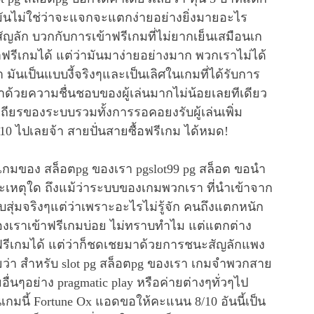
้ มันไม่ใช่ว่าจะแจกจะแตกง่ายอย่างยิ่งมายอะไร
ญลัก บวกกับการเข้าฟรีเกมที่ไม่ยากเย็นเสมือนเก
ข้าฟรีเกมได้ แต่ว่ามันมาง่ายอย่างมาก พวกเราไม่ได้
มันเป็นแบบงี้จริงๆและเป็นเลิศในเกมที่ได้รับการ
่าด้วยความชื่นชอบของผู้เล่นมากไม่น้อยเลยทีเดียว
เถียรของระบบรวมทั้งการรอคอยงรับผู้เล่นเพิ่ม
0 ไปเลยจ้า สายปั่นสายซื้อฟรีเกม ได้หมด!
่งเกมของ สล็อตpg ของเรา pgslot99 pg สล็อต ขอนำ
ราะเหตุใด ถึงแม้ว่าระบบของเกมพวกเรา ที่นำเข้าจาก
แบบสุ่มจริงๆแต่ว่าเพราะอะไรไม่รู้จัก คนถึงแตกหนัก
องเราเข้าฟรีเกมบ่อย ไม่ทราบทำไม แต่แตกต่าง
ื้อฟรีเกมได้ แต่ว่าก็ชดเชยมาด้วยการชนะสัญลักแพง
เลยว่า สำหรับ slot pg สล็อตpg ของเรา เกมจำพวกสาย
ยอื่นๆอย่าง pragmatic play หรือค่ายต่างๆทั่วๆไป
นในเกมนี้ Fortune Ox แอดขอให้คะแนน 8/10 อันนี้เป็น