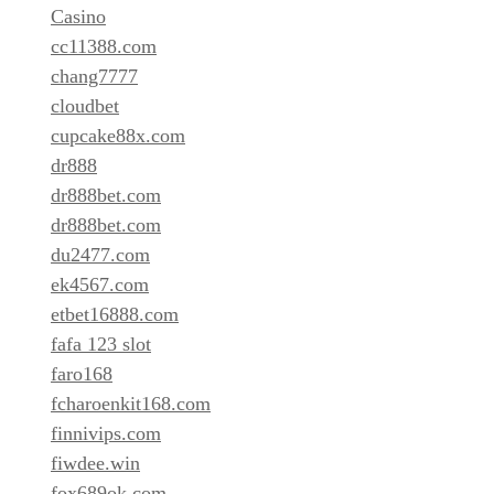
Casino
cc11388.com
chang7777
cloudbet
cupcake88x.com
dr888
dr888bet.com
dr888bet.com
du2477.com
ek4567.com
etbet16888.com
fafa 123 slot
faro168
fcharoenkit168.com
finnivips.com
fiwdee.win
fox689ok.com