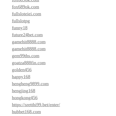
fox689ok.com
fullsloteiei.com
fullslotpg
funny18
future24bet.com
gamehit8888.com
gamehit8888.com
gem99ths.com
goatza888fin.com
golden456
happy168
hengheng9899.com
hengjing168
hongkong456
https://sretthi99.bet/enter/
hubbet168.com