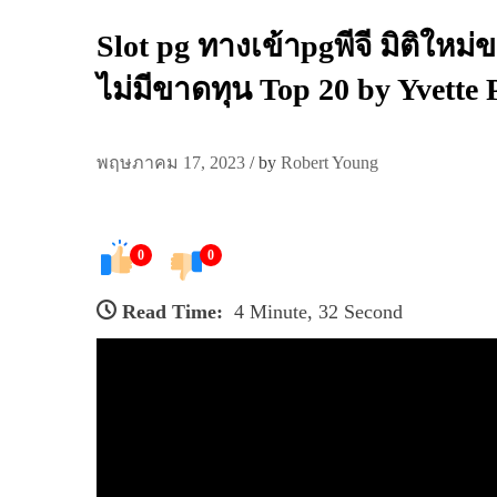
Slot pg ทางเข้าpgพีจี มิติให
ไม่มีขาดทุน Top 20 by Yvette 
พฤษภาคม 17, 2023
/
by
Robert Young
0
0
Read Time:
4 Minute, 32 Second