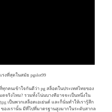
รงที่สุดในสมัย pgslot99
ี่ทุกคนเข้าใจกันดีว่า pg สล็อตในประเทศไทยของ
ปหมดจริงไหม? รวมทั้งโน่นบางทีอาจจะเป็นหนึ่งใน
ตpg
เป็นพวกเสล็อตเอเย่นต์ และก็นั่นทำให้เรารู้สึก
t pg ของเรานั้น มีที่ไปที่มาตรฐานสูงมากในระดับสากล