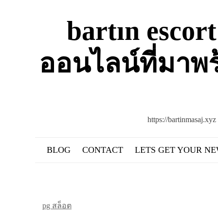
Skip
to
bartın escor
content
ออนไลน์ที่มาพร
https://bartinmasaj.
BLOG
CONTACT
LETS GET YOUR NE
pg สล็อต