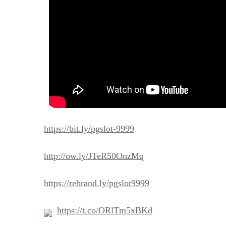
https://bit.ly/pgslot-9999
http://ow.ly/JTeR50OnzMq
https://rebrand.ly/pgslot9999
https://t.co/ORlTm5xBKd