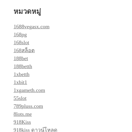
สำหรับ:
หมวดหมู่
1688vegasx.com
168pg
168slot
168สล็อต
188bet
188betth
1xbetth
1xbit1
1xgameth.com
55slot
789pluss.com
8lots.me
918Kiss
918kiss ดาวน์โหลด