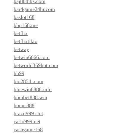
baj88thbz.com
bar4game24hr.com
baslot168
bbp168.me
betflix
betflixtikto
betway
betwin6666.com
betworld369hot.com
bh99
bio285th.com
bluewin8888.info
bombet888.win
bonus888
brazil999 slot
carlo999.net
cashgame168