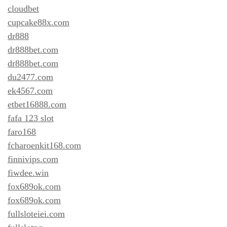
cloudbet
cupcake88x.com
dr888
dr888bet.com
dr888bet.com
du2477.com
ek4567.com
etbet16888.com
fafa 123 slot
faro168
fcharoenkit168.com
finnivips.com
fiwdee.win
fox689ok.com
fox689ok.com
fullsloteiei.com