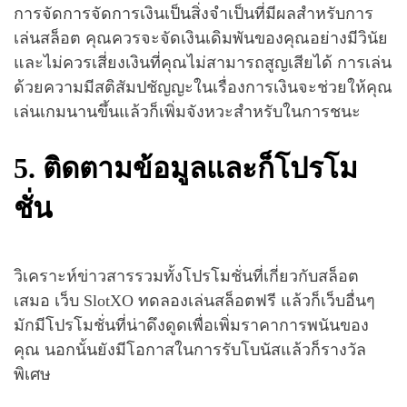
การจัดการจัดการเงินเป็นสิ่งจำเป็นที่มีผลสำหรับการ
เล่นสล็อต คุณควรจะจัดเงินเดิมพันของคุณอย่างมีวินัย
และไม่ควรเสี่ยงเงินที่คุณไม่สามารถสูญเสียได้ การเล่น
ด้วยความมีสติสัมปชัญญะในเรื่องการเงินจะช่วยให้คุณ
เล่นเกมนานขึ้นแล้วก็เพิ่มจังหวะสำหรับในการชนะ
5. ติดตามข้อมูลและก็โปรโม
ชั่น
วิเคราะห์ข่าวสารรวมทั้งโปรโมชั่นที่เกี่ยวกับสล็อต
เสมอ เว็บ SlotXO ทดลองเล่นสล็อตฟรี แล้วก็เว็บอื่นๆ
มักมีโปรโมชั่นที่น่าดึงดูดเพื่อเพิ่มราคาการพนันของ
คุณ นอกนั้นยังมีโอกาสในการรับโบนัสแล้วก็รางวัล
พิเศษ