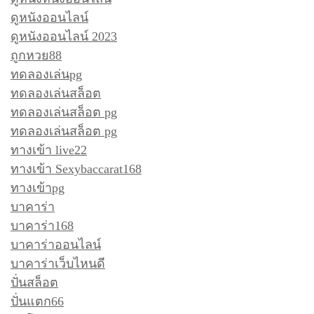
ดูหนังออนไลน์
ดูหนังออนไลน์ 2023
ถูกหวย88
ทดลองเล่นpg
ทดลองเล่นสล็อต
ทดลองเล่นสล็อต pg
ทดลองเล่นสล็อต pg
ทางเข้า live22
ทางเข้า Sexybaccarat168
ทางเข้าpg
บาคาร่า
บาคาร่า168
บาคาร่าออนไลน์
บาคาร่าเว็บไหนดี
ปั่นสล็อต
ปั่นแตก66