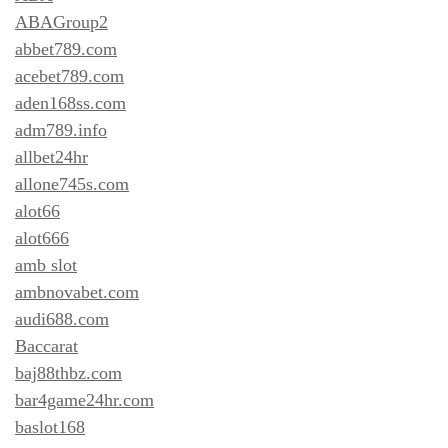
ABAGroup2
abbet789.com
acebet789.com
aden168ss.com
adm789.info
allbet24hr
allone745s.com
alot66
alot666
amb slot
ambnovabet.com
audi688.com
Baccarat
baj88thbz.com
bar4game24hr.com
baslot168