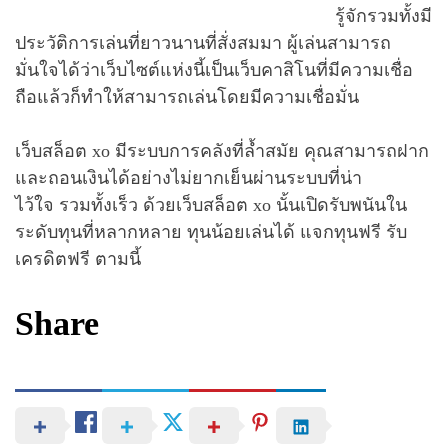
รู้จักรวมทั้งมี
ประวัติการเล่นที่ยาวนานที่สั่งสมมา ผู้เล่นสามารถ
มั่นใจได้ว่าเว็บไซต์แห่งนี้เป็นเว็บคาสิโนที่มีความเชื่อ
ถือแล้วก็ทำให้สามารถเล่นโดยมีความเชื่อมั่น
เว็บสล็อต xo มีระบบการคลังที่ล้ำสมัย คุณสามารถฝาก
และถอนเงินได้อย่างไม่ยากเย็นผ่านระบบที่น่า
ไว้ใจ รวมทั้งเร็ว ด้วยเว็บสล็อต xo นั้นเปิดรับพนันใน
ระดับทุนที่หลากหลาย ทุนน้อยเล่นได้ แจกทุนฟรี รับ
เครดิตฟรี ตามนี้
Share