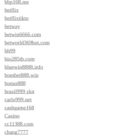
bbp168.me
betflix
betflixtikto
betway
betwin6666.com
betworld369hot.com
bh99
bio285th.com
bluewin8888.info
bombet888.win
bonus888
brazil999 slot
carlo999.net
cashgame168
Casino
cc11388.com
chang7777