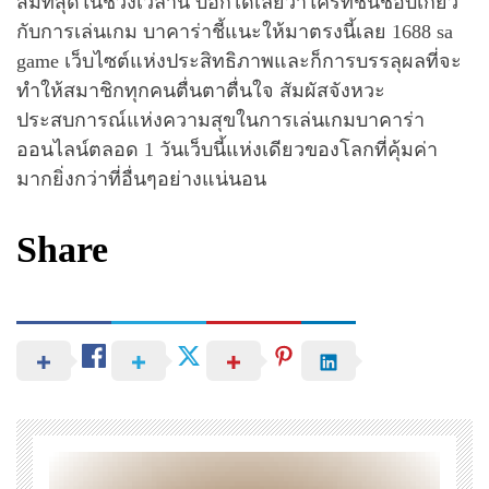
สมที่สุดในช่วงเวลานี้ บอกได้เลยว่าใครที่ชื่นชอบเกี่ยว
กับการเล่นเกม บาคาร่าชี้แนะให้มาตรงนี้เลย 1688 sa
game เว็บไซต์แห่งประสิทธิภาพและก็การบรรลุผลที่จะ
ทำให้สมาชิกทุกคนตื่นตาตื่นใจ สัมผัสจังหวะ
ประสบการณ์แห่งความสุขในการเล่นเกมบาคาร่า
ออนไลน์ตลอด 1 วันเว็บนี้แห่งเดียวของโลกที่คุ้มค่า
มากยิ่งกว่าที่อื่นๆอย่างแน่นอน
Share