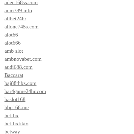
aden168ss.com
adm789.info
allbet24hr
allone745s.com
alot66
alot666
amb slot
ambnovabet.com
audi688.com
Baccarat
baj88thbz.com
bar4game24hr.com
baslot168
bbp168.me
betflix
betflixtikto
betway