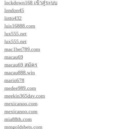
lockdown168 เข้าสู่ระบบ
london45
lotto432
luis16888.com
lux555.net
lux555.net
mac1bet789.com
macau69
macau69 สมัคร
macau888.win
mario678
medee989.com
meekin365day.com
mexicanoo.com
mexicanoo.com
mia88th.com
mmgoldsbets.com