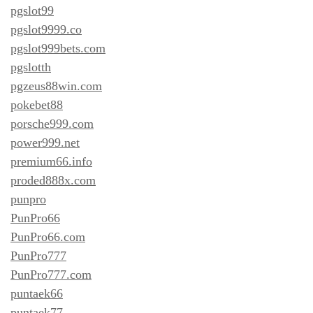
pgslot99
pgslot9999.co
pgslot999bets.com
pgslotth
pgzeus88win.com
pokebet88
porsche999.com
power999.net
premium66.info
proded888x.com
punpro
PunPro66
PunPro66.com
PunPro777
PunPro777.com
puntaek66
puntaek77