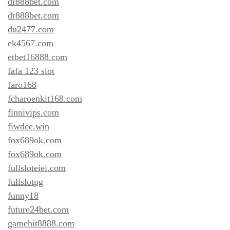
dr888bet.com
dr888bet.com
du2477.com
ek4567.com
etbet16888.com
fafa 123 slot
faro168
fcharoenkit168.com
finnivips.com
fiwdee.win
fox689ok.com
fox689ok.com
fullsloteiei.com
fullslotpg
funny18
future24bet.com
gamehit8888.com