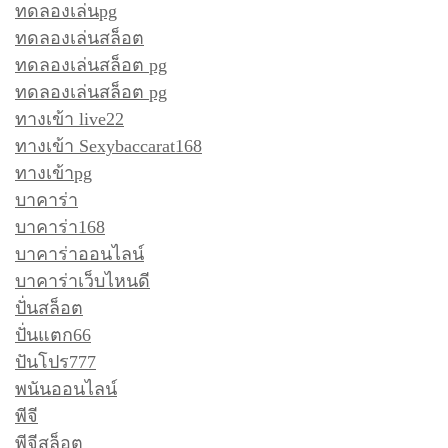
ทดลองเล่นpg
ทดลองเล่นสล็อต
ทดลองเล่นสล็อต pg
ทดลองเล่นสล็อต pg
ทางเข้า live22
ทางเข้า Sexybaccarat168
ทางเข้าpg
บาคาร่า
บาคาร่า168
บาคาร่าออนไลน์
บาคาร่าเว็บไหนดี
ปั่นสล็อต
ปั่นแตก66
ปันโปร777
พนันออนไลน์
พีจี
พีจีสล็อต