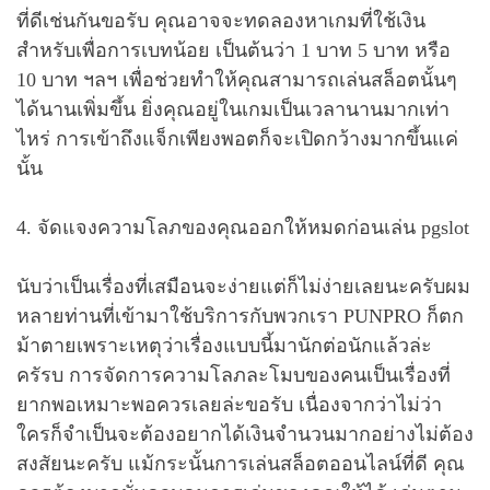
ที่ดีเช่นกันขอรับ คุณอาจจะทดลองหาเกมที่ใช้เงิน
สำหรับเพื่อการเบทน้อย เป็นต้นว่า 1 บาท 5 บาท หรือ
10 บาท ฯลฯ เพื่อช่วยทำให้คุณสามารถเล่นสล็อตนั้นๆ
ได้นานเพิ่มขึ้น ยิ่งคุณอยู่ในเกมเป็นเวลานานมากเท่า
ไหร่ การเข้าถึงแจ็กเพียงพอตก็จะเปิดกว้างมากขึ้นแค่
นั้น
4. จัดแจงความโลภของคุณออกให้หมดก่อนเล่น pgslot
นับว่าเป็นเรื่องที่เสมือนจะง่ายแต่ก็ไม่ง่ายเลยนะครับผม
หลายท่านที่เข้ามาใช้บริการกับพวกเรา PUNPRO ก็ตก
ม้าตายเพราะเหตุว่าเรื่องแบบนี้มานักต่อนักแล้วล่ะ
ครัรบ การจัดการความโลภละโมบของคนเป็นเรื่องที่
ยากพอเหมาะพอควรเลยล่ะขอรับ เนื่องจากว่าไม่ว่า
ใครก็จำเป็นจะต้องอยากได้เงินจำนวนมากอย่างไม่ต้อง
สงสัยนะครับ แม้กระนั้นการเล่นสล็อตออนไลน์ที่ดี คุณ