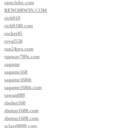
ramclubx.com
RENO88WIN.COM
rich818
rich8188.com
rocket45
royal558
run24pro.com
runway789s.com
sagame
sagame168
sagame168th
sagame168th.com
sawan888
sbobet168
sbotop1688.com
sbotop1688.com
sclass8888.com