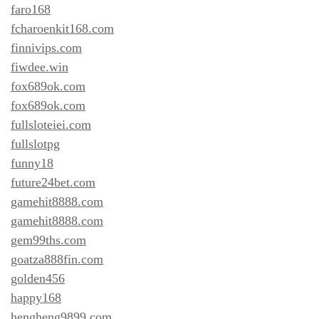
faro168
fcharoenkit168.com
finnivips.com
fiwdee.win
fox689ok.com
fox689ok.com
fullsloteiei.com
fullslotpg
funny18
future24bet.com
gamehit8888.com
gamehit8888.com
gem99ths.com
goatza888fin.com
golden456
happy168
hengheng9899.com