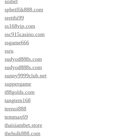
soibet
spbetflik888.com
sretthi99
ss168vip.com
ssc915casino.com
ssgame666
ssru
sudyod888s.com
sudyod888s.com
sunny9999club.net
suppergame
t88golds.com
tangtem168
teenoi888
temmax69
thaisiambet.store
thehulk888.com