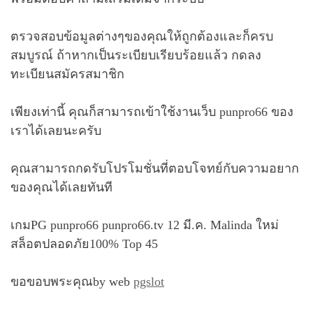
ตรวจสอบข้อมูลต่างๆของคุณให้ถูกต้องและก็ครบ
สมบูรณ์ ถ้าหากเป็นระเบียบเรียบร้อยแล้ว กดลง
ทะเบียนสมัครสมาชิก
เพียงเท่านี้ คุณก็สามารถเข้าใช้งานเว็บ punpro66 ของ
เราได้เลยนะครับ
คุณสามารถกดรับโปรโมชั่นที่ตอบโจทย์กับความอยาก
ของคุณได้เลยทันที
เกมPG punpro66 punpro66.tv 12 มี.ค. Malinda ใหม่
สล็อตปลอดภัย100% Top 45
ขอขอบพระคุณby web
pgslot