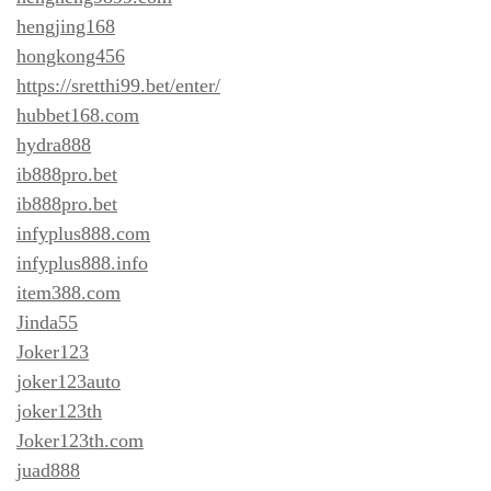
hengjing168
hongkong456
https://sretthi99.bet/enter/
hubbet168.com
hydra888
ib888pro.bet
ib888pro.bet
infyplus888.com
infyplus888.info
item388.com
Jinda55
Joker123
joker123auto
joker123th
Joker123th.com
juad888