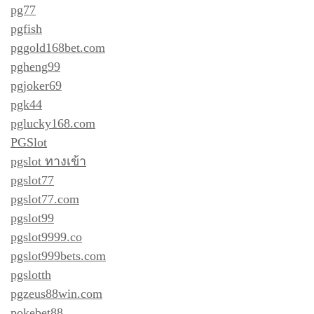
pg77
pgfish
pggold168bet.com
pgheng99
pgjoker69
pgk44
pglucky168.com
PGSlot
pgslot ทางเข้า
pgslot77
pgslot77.com
pgslot99
pgslot9999.co
pgslot999bets.com
pgslotth
pgzeus88win.com
pokebet88