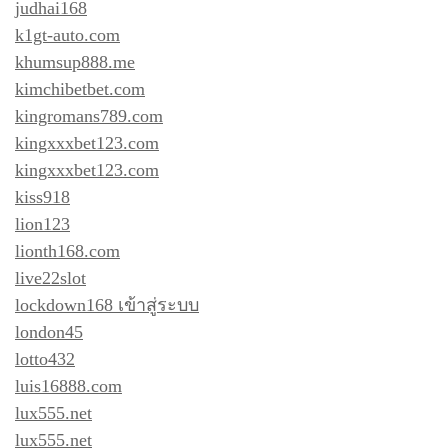
judhai168
k1gt-auto.com
khumsup888.me
kimchibetbet.com
kingromans789.com
kingxxxbet123.com
kingxxxbet123.com
kiss918
lion123
lionth168.com
live22slot
lockdown168 เข้าสู่ระบบ
london45
lotto432
luis16888.com
lux555.net
lux555.net