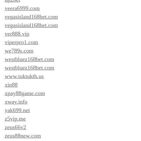
veera6999.com
vegasisland168bet.com
vegasisland168bet.com
ver888.vip
viperpro1.com
we789s.com
westbluez168bet.com
westbluez168bet.com
www.tuktukth.us
xin88
xpay88game.com
xway.info
yak699.net
z5vip.me
zeus66v2
zeus88new.com