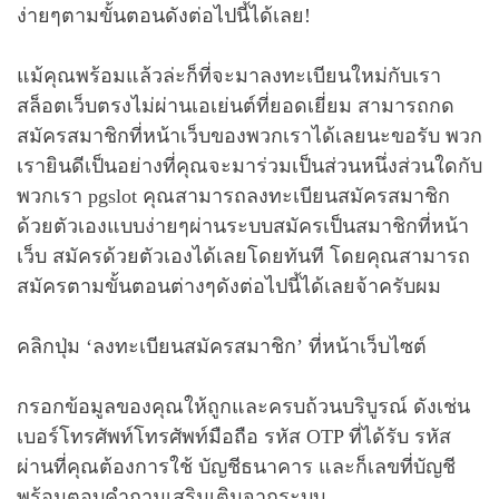
ง่ายๆตามขั้นตอนดังต่อไปนี้ได้เลย!
แม้คุณพร้อมแล้วล่ะก็ที่จะมาลงทะเบียนใหม่กับเรา
สล็อตเว็บตรงไม่ผ่านเอเย่นต์ที่ยอดเยี่ยม สามารถกด
สมัครสมาชิกที่หน้าเว็บของพวกเราได้เลยนะขอรับ พวก
เรายินดีเป็นอย่างที่คุณจะมาร่วมเป็นส่วนหนึ่งส่วนใดกับ
พวกเรา pgslot คุณสามารถลงทะเบียนสมัครสมาชิก
ด้วยตัวเองแบบง่ายๆผ่านระบบสมัครเป็นสมาชิกที่หน้า
เว็บ สมัครด้วยตัวเองได้เลยโดยทันที โดยคุณสามารถ
สมัครตามขั้นตอนต่างๆดังต่อไปนี้ได้เลยจ้าครับผม
คลิกปุ่ม ‘ลงทะเบียนสมัครสมาชิก’ ที่หน้าเว็บไซต์
กรอกข้อมูลของคุณให้ถูกและครบถ้วนบริบูรณ์ ดังเช่น
เบอร์โทรศัพท์โทรศัพท์มือถือ รหัส OTP ที่ได้รับ รหัส
ผ่านที่คุณต้องการใช้ บัญชีธนาคาร และก็เลขที่บัญชี
พร้อมตอบคำถามเสริมเติมจากระบบ