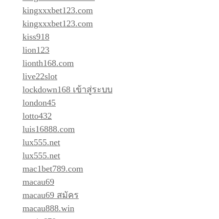
kingxxxbet123.com
kingxxxbet123.com
kiss918
lion123
lionth168.com
live22slot
lockdown168 เข้าสู่ระบบ
london45
lotto432
luis16888.com
lux555.net
lux555.net
mac1bet789.com
macau69
macau69 สมัคร
macau888.win