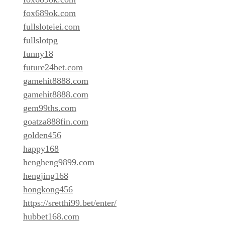
fox689ok.com
fullsloteiei.com
fullslotpg
funny18
future24bet.com
gamehit8888.com
gamehit8888.com
gem99ths.com
goatza888fin.com
golden456
happy168
hengheng9899.com
hengjing168
hongkong456
https://sretthi99.bet/enter/
hubbet168.com