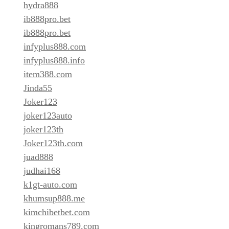
hydra888
ib888pro.bet
ib888pro.bet
infyplus888.com
infyplus888.info
item388.com
Jinda55
Joker123
joker123auto
joker123th
Joker123th.com
juad888
judhai168
k1gt-auto.com
khumsup888.me
kimchibetbet.com
kingromans789.com