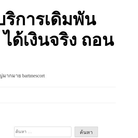
บริการเดิมพัน
ได้เงินจริง ถอน
ญ่มากมาย bartınescort
ค้นหา