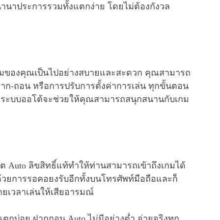
านาประการรวมทั้งแตกง่าย โดยไม่ต้องกังวล
่นเกมของคุณเป็นไปอย่างสบายและสะดวก คุณสามารถ
าก-ถอน หรือการปรับการตั้งค่าการเล่น ทุกขั้นตอน
วแต่ระบบออโต้จะช่วยให้คุณสามารถสนุกสนานกับเกม
ต Auto ลิขสิทธิ์แท้ทำให้ท่านสามารถเข้าถึงเกมได้
 ด้วยการรอคอยงรับอีกทั้งบนโทรศัพท์มือถือและก็
ายเวลาเล่นให้เสียอารมณ์
แตกบ่อย ฝากถอน Auto ไม่มีอย่างต่ำ จ่ายจริงทุก