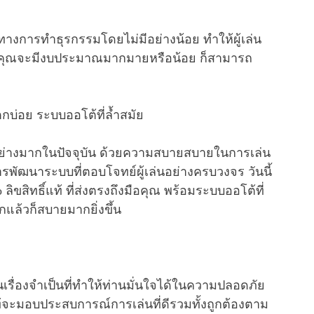
างการทำธุรกรรมโดยไม่มีอย่างน้อย ทำให้ผู้เล่น
ว่าคุณจะมีงบประมาณมากมายหรือน้อย ก็สามารถ
แตกบ่อย ระบบออโต้ที่ล้ำสมัย
นอย่างมากในปัจจุบัน ด้วยความสบายสบายในการเล่น
การพัฒนาระบบที่ตอบโจทย์ผู้เล่นอย่างครบวงจร วันนี้
ขสิทธิ์แท้ ที่ส่งตรงถึงมือคุณ พร้อมระบบออโต้ที่
ยากแล้วก็สบายมากยิ่งขึ้น
ป็นเรื่องจำเป็นที่ทำให้ท่านมั่นใจได้ในความปลอดภัย
ท้จะมอบประสบการณ์การเล่นที่ดีรวมทั้งถูกต้องตาม