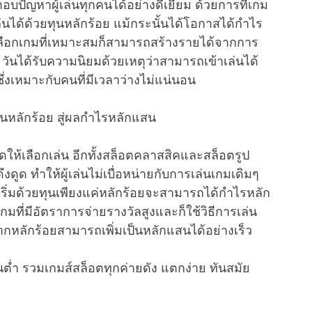
ตอบปัญหาผู้เล่นทุกคนได้อย่างดีเยี่ยม ด้วยการที่เกม
ได้ด้วยทุนหลักร้อย แม้กระนั้นได้โอกาสได้กำไร
ละเลือกเกมที่เหมาะสมก็สามารถสร้างรายได้จากการ
1 วันได้รับความนิยมด้วยเหตุว่าสามารถเข้าเล่นได้
ซึ่งเหมาะกับคนที่มีเวลาว่างไม่แน่นอน
ทุนหลักร้อย สู่ผลกำไรหลักแสน
ิดให้เลือกเล่น อีกทั้งสล็อตคลาสสิคและสล็อตรูป
ดึงดูด ทำให้ผู้เล่นไม่เบื่อหน่ายกับการเล่นเกมเดิมๆ
เริ่มด้วยทุนเพียงแค่หลักร้อยจะสามารถได้กำไรหลัก
เกมที่มีอัตราการจ่ายรางวัลสูงและก็ใช้วิธีการเล่น
จากหลักร้อยสามารถเพิ่มเป็นหลักแสนได้อย่างเร็ว
ขั้นต่ำ รวมเกมส์สล็อตทุกค่ายดัง แตกง่าย ทันสมัย