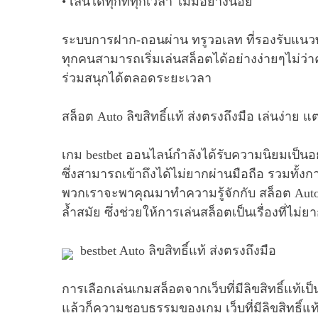
• เล่นได้ทุกที่ทุกเวลา ไม่มีอย่างน้อย
ระบบการฝาก-ถอนผ่าน ทรูวอเลท ที่รองรับแนวท
ทุกคนสามารถเริ่มเล่นสล็อตได้อย่างง่ายๆไม่
ร่วมสนุกได้ตลอดระยะเวลา
สล็อต Auto ลิขสิทธิ์แท้ ส่งตรงถึงมือ เล่นง่าย 
เกม bestbet ออนไลน์กำลังได้รับความนิยมเป็
ซึ่งสามารถเข้าถึงได้ไม่ยากผ่านมือถือ รวมทั้ง
พวกเราจะพาคุณมาทำความรู้จักกับ สล็อต Auto ลิ
ล้ำสมัย ซึ่งช่วยให้การเล่นสล็อตเป็นเรื่องที่ไม่
bestbet Auto ลิขสิทธิ์แท้ ส่งตรงถึงมือ
การเลือกเล่นเกมสล็อตจากเว็บที่มีลิขสิทธิ์แท้เ
แล้วก็ความชอบธรรมของเกม เว็บที่มีลิขสิทธิ์แ