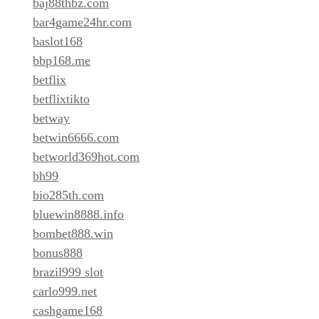
baj88thbz.com
bar4game24hr.com
baslot168
bbp168.me
betflix
betflixtikto
betway
betwin6666.com
betworld369hot.com
bh99
bio285th.com
bluewin8888.info
bombet888.win
bonus888
brazil999 slot
carlo999.net
cashgame168