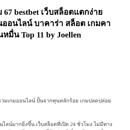
 67 bestbet เว็บสล็อตแตกง่าย
ิโนออนไลน์ บาคาร่า สล็อต เกมคา
นหมื่น Top 11 by Joellen
ล่งรวมเกมออนไลน์ ปั้นจากทุนหลักร้อย เกมปลดปล่อย
์มากยิ่งขึ้น เว็บสล็อตที่เปิด 24 ชั่วโมง ไม่มีทาง